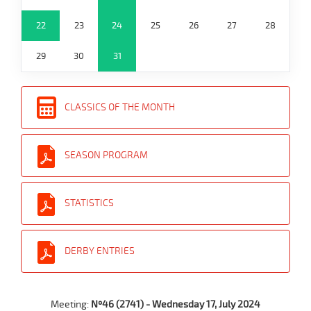
22
23
24
25
26
27
28
29
30
31
CLASSICS OF THE MONTH
SEASON PROGRAM
STATISTICS
DERBY ENTRIES
Meeting:
Nº46 (2741) - Wednesday 17, July 2024