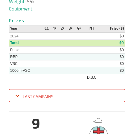
Weight:
55k
Equipment:
-
Prizes
Year
CC
1º
2º
3º
4º
NT
Prize ($)
2024
$0
Total
$0
Pasto
$0
RBP
$0
VSC
$0
1000m-VSC
$0
D.S.C
LAST CAMPAINS
Date
Turf
Distance
Index
Time
Distance
Ret
Type
Pº
Weight
Ri
9