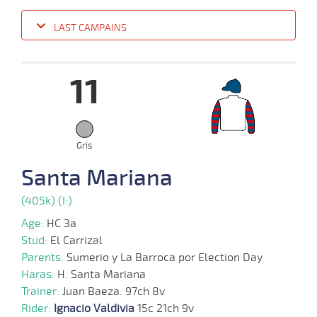
LAST CAMPAINS
Date
Turf
Distance
Index
Time
Distance
Ret
Type
Pº
Weight
11
17-
07-
VS
1000m
0:59:35
3 3/4
3,2
Cond.
3º
456k/55
2024
Gris
10-
03-
VS
1100m
1:09:42
5 1/2
5,1
Cond.
6º
460k/55
2024
Santa Mariana
(405k) (I:)
Age:
HC 3a
Stud:
El Carrizal
Parents:
Sumerio y La Barroca por Election Day
Haras:
H. Santa Mariana
Trainer:
Juan Baeza. 97ch 8v
Rider:
Ignacio Valdivia
15c 21ch 9v