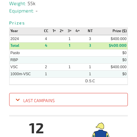
Weight:
55k
Equipment:
-
Prizes
Year
CC
1º
2º
3º
4º
NT
Prize ($)
2024
4
1
3
$400.000
Total
4
1
3
$400.000
Pasto
$0
RBP
$0
VSC
2
1
1
$400.000
1000m-VSC
1
1
$0
D.S.C
LAST CAMPAINS
Date
Turf
Distance
Index
Time
Distance
Ret
Type
Pº
Weig
12
17-
07-
VS
1000m
0:59:35
4 1/4
4,6
Cond.
4º
409k/5
2024