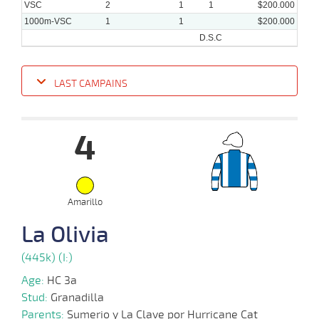
VSC
2
1
1
$200.000
1000m-VSC
1
1
$200.000
D.S.C
LAST CAMPAINS
Date
Turf
Distance
Index
Time
Distance
Ret
Type
Pº
Weig
4
17-
07-
VS
1000m
0:59:35
5 1/4
7,3
Cond.
5º
428k/5
2024
Amarillo
26-
06-
VS
1100m
1:08:14
14 1/4
63,0
Cond.
7º
430k/5
La Olivia
2024
(445k) (I:)
05-
Age:
HC 3a
06-
VS
1000m
0:58:09
5 3/4
57,4
Cond.
4º
430k/5
2024
Stud:
Granadilla
Parents:
Sumerio y La Clave por Hurricane Cat