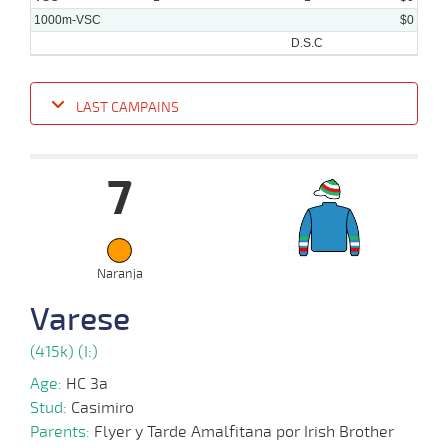
1000m-VSC
$0
D.S.C
LAST CAMPAINS
Date
Turf
Distance
Index
Time
Distance
Ret
Type
Pº
Weigh
7
17-
07-
VS
1000m
0:59:35
8 3/4
40,2
Cond.
9º
407k/5
2024
Naranja
26-
06-
VS
1100m
1:08:14
23 3/4
48,3
Cond.
14º
405k/5
Varese
2024
(415k) (I:)
Age:
HC 3a
Stud:
Casimiro
Parents:
Flyer y Tarde Amalfitana por Irish Brother