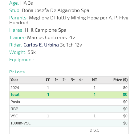
Age:
HA 3a
Stud:
Doña Josefa De Algarrobo Spa
Parents:
Megliore Di Tutti y Mining Hope por A. P. Five
Hundred
Haras:
H. Il Campione Spa
Trainer:
Marcos Contreras. 4v
Rider:
Carlos E. Urbina
3c 1ch 12v
Weight:
55k
Equipment:
-
Prizes
Year
CC
1º
2º
3º
4º
NT
Prize ($)
2024
1
1
$0
Total
1
1
$0
Pasto
$0
RBP
$0
VSC
1
1
$0
1000m-VSC
$0
D.S.C