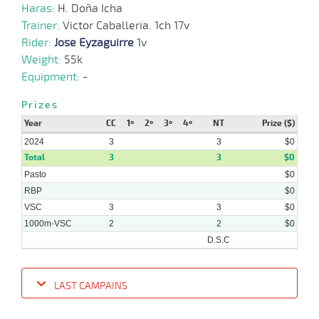
Haras:
H. Doña Icha
Trainer:
Victor Caballeria. 1ch 17v
Rider:
Jose Eyzaguirre
1v
Weight:
55k
Equipment:
-
Prizes
Year
CC
1º
2º
3º
4º
NT
Prize ($)
2024
3
3
$0
Total
3
3
$0
Pasto
$0
RBP
$0
VSC
3
3
$0
1000m-VSC
2
2
$0
D.S.C
LAST CAMPAINS
Date
Turf
Distance
Index
Time
Distance
Ret
Type
Pº
Weig