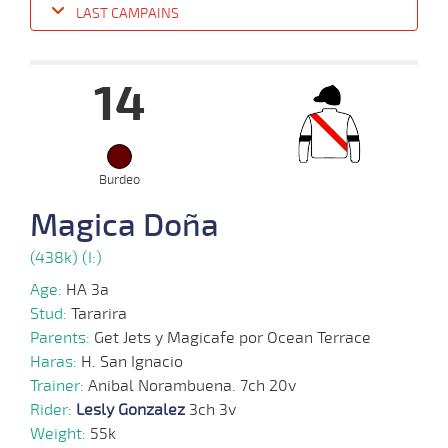
LAST CAMPAINS
Date
Turf
Distance
Index
Time
Distance
Ret
Type
Pº
Weigh
14
17-
07-
VS
1000m
0:59:35
10 1/2
93,5
Cond.
10º
406k/5
2024
Burdeo
08-
07-
VS
1100m
1:10:11
41 1/4
49,7
Cond.
15º
405k/5
Magica Doña
2024
(438k) (I:)
05-
Age:
HA 3a
06-
VS
1000m
0:58:09
10 1/4
76,8
Cond.
9º
408k/5
2024
Stud:
Tararira
Parents:
Get Jets y Magicafe por Ocean Terrace
Haras:
H. San Ignacio
Trainer:
Anibal Norambuena. 7ch 20v
Rider:
Lesly Gonzalez
3ch 3v
Weight:
55k