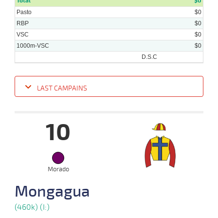
Total
$0
Pasto
$0
RBP
$0
VSC
$0
1000m-VSC
$0
D.S.C
LAST CAMPAINS
Date
Turf
Distance
Index
Time
Distance
Ret
Type
Pº
Weigh
10
17-
07-
VS
1000m
0:59:35
7 1/2
63,5
Cond.
8º
410k/56
2024
Morado
Mongagua
(460k) (I:)