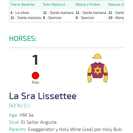
Tierra Derecha
Solo Hipica.cl
Hípica y Futbol
Hipicos.cl
4
- La olivia
11
- Santa mariana
11
- Santa mariana
11
- Santa mar
11
- Santa mariana
8
- Spencer
8
- Spencer
10
- Mongagua
HORSES:
1
Rojo
La Sra Lissettee
(427k) (I:)
Age:
HM 3a
Stud:
El Señor Anguita
Parents:
Exaggerator y Holy Wine (usa) por Holy Bull