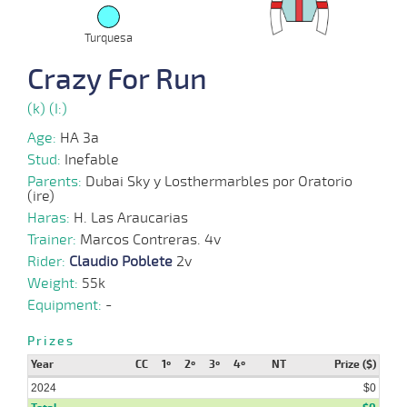
Turquesa
Crazy For Run
(k) (I:)
Age:
HA 3a
Stud:
Inefable
Parents:
Dubai Sky y Losthermarbles por Oratorio
(ire)
Haras:
H. Las Araucarias
Trainer:
Marcos Contreras. 4v
Rider:
Claudio Poblete
2v
Weight:
55k
Equipment:
-
Prizes
Year
CC
1º
2º
3º
4º
NT
Prize ($)
2024
$0