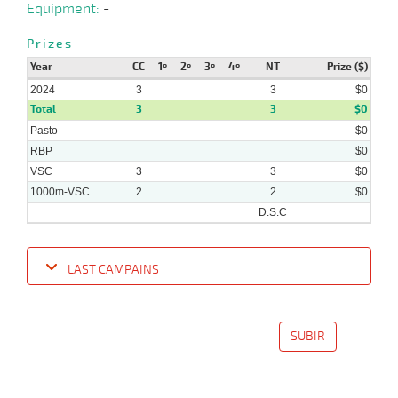
Equipment:
-
Prizes
Year
CC
1º
2º
3º
4º
NT
Prize ($)
2024
3
3
$0
Total
3
3
$0
Pasto
$0
RBP
$0
VSC
3
3
$0
1000m-VSC
2
2
$0
D.S.C
LAST CAMPAINS
Date
Turf
Distance
Index
Time
Distance
Ret
Type
Pº
Weig
SUBIR
17-
07-
VS
1000m
0:59:35
14 1/4
137,5
Cond.
12º
436k/
2024