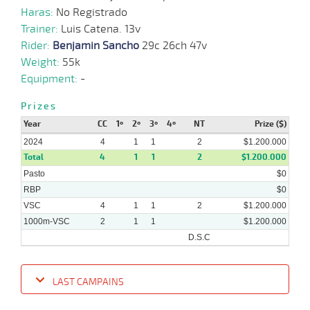
Haras:
No Registrado
29-
Trainer:
Luis Catena. 13v
04-
CHS
1000m
1:00:57
16 1/4
88
Cond.
13º
432k/5
2024
Rider:
Benjamin Sancho
29c 26ch 47v
Weight:
55k
Equipment:
-
19-
Prizes
04-
CHS
1000m
0:57:28
8 3/4
48,9
Cond.
9º
432k/5
2024
Year
CC
1º
2º
3º
4º
NT
Prize ($)
2024
4
1
1
2
$1.200.000
Total
4
1
1
2
$1.200.000
Pasto
$0
RBP
$0
VSC
4
1
1
2
$1.200.000
1000m-VSC
2
1
1
$1.200.000
D.S.C
LAST CAMPAINS
Date
Turf
Distance
Index
Time
Distance
Ret
Type
Pº
Weight