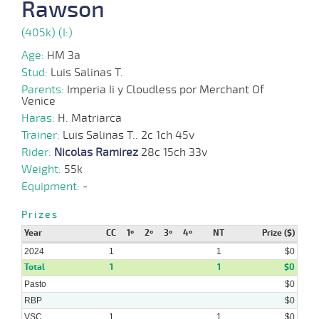
Rawson
2024
(405k) (I:)
Age:
HM 3a
Stud:
Luis Salinas T.
Parents:
Imperia Ii y Cloudless por Merchant Of
Venice
Haras:
H. Matriarca
Trainer:
Luis Salinas T.. 2c 1ch 45v
Rider:
Nicolas Ramirez
28c 15ch 33v
Weight:
55k
Equipment:
-
Prizes
Year
CC
1º
2º
3º
4º
NT
Prize ($)
2024
1
1
$0
Total
1
1
$0
Pasto
$0
RBP
$0
VSC
1
1
$0