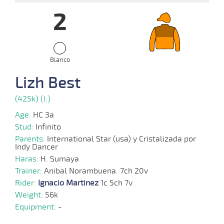
2
17-
07-
VS
1000m
0:59:35
16
104,5
Cond.
13º
422k/
2024
Blanco
15-
05-
VS
1000m
0:58:84
25 3/4
96,6
Cond.
11º
427k/
Lizh Best
2024
(425k) (I:)
Age:
HC 3a
08-
05-
VS
1100m
1:07:77
36 1/2
37,5
Cond.
11º
423k/
Stud:
Infinito
2024
Parents:
International Star (usa) y Cristalizada por
Indy Dancer
Haras:
H. Sumaya
10-
Trainer:
04-
VS
Anibal Norambuena. 7ch 20v
1000m
0:58:86
18 1/4
55,8
Cond.
13º
421k/
2024
Rider:
Ignacio Martinez
1c 5ch 7v
Weight:
56k
Equipment:
-