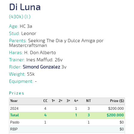
07-
VS
1100m
1:10:11
16 3/4
65,0
Cond.
11º
425k/5
Di Luna
2024
(430k) (I:)
05-
Age:
HC 3a
06-
VS
1000m
0:58:09
19 1/2
55,5
Cond.
14º
423k/5
2024
Stud:
Leonor
Parents:
Seeking The Dia y Dulce Amiga por
Mastercraftsman
Haras:
H. Don Alberto
Trainer:
Ines Maffud. 26v
Rider:
Simond Gonzalez
3v
Weight:
55k
Equipment:
-
Prizes
Year
CC
1º
2º
3º
4º
NT
Prize ($)
2024
4
1
3
$200.000
Total
4
1
3
$200.000
Pasto
1
1
$0
RBP
$0