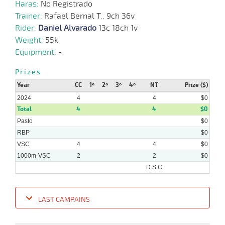
Haras:
No Registrado
Trainer:
Rafael Bernal T.. 9ch 36v
Rider:
Daniel Alvarado
13c 18ch 1v
Weight:
55k
Equipment:
-
Prizes
Year
CC
1º
2º
3º
4º
NT
Prize ($)
2024
4
4
$0
Total
4
4
$0
Pasto
$0
RBP
$0
VSC
4
4
$0
1000m-VSC
2
2
$0
D.S.C
LAST CAMPAINS
Date
Turf
Distance
Index
Time
Distance
Ret
Type
Pº
Weigh