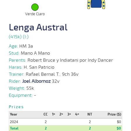
Verde Claro
26-
06-
VS
1100m
1:08:14
6 1/4
48,4
Cond.
3º
405k/5
Lenga Austral
2024
(415k) (I:)
05-
Age:
HM 3a
06-
VS
1000m
0:58:09
6
8,0
Cond.
5º
411k/5
2024
Stud:
Mano A Mano
Parents:
Robert Bruce y Indiatani por Indy Dancer
Haras:
H. San Patricio
01-
04-
CHS
1000m
0:59:15
13 3/4
8,3
Cond.
11º
410k/5
Trainer:
Rafael Bernal T.. 9ch 36v
2024
Rider:
Joel Albornoz
32v
Weight:
55k
Equipment:
-
09-
03-
HCH
1200m
1:12:51
14
4,9
Cond.
7º
413k/5
2024
Prizes
Year
CC
1º
2º
3º
4º
NT
Prize ($)
2024
2
2
$0
Total
2
2
$0