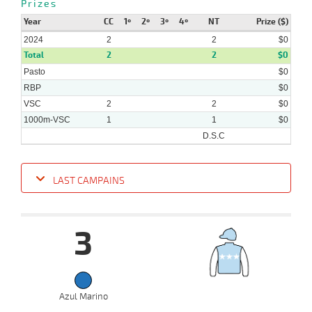
Prizes
Year
CC
1º
2º
3º
4º
NT
Prize ($)
2024
2
2
$0
Total
2
2
$0
Pasto
$0
RBP
$0
VSC
2
2
$0
1000m-VSC
1
1
$0
D.S.C
LAST CAMPAINS
Date
Turf
Distance
Index
Time
Distance
Ret
Type
Pº
Weigh
3
17-
07-
VS
1000m
0:59:35
13 1/4
54,9
Cond.
11º
422k/5
2024
Azul Marino
08-