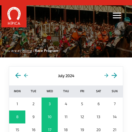
You are at:
Home
Race Program
July 2024
MON
TUE
WED
THU
FRI
SAT
SUN
1
2
3
4
5
6
7
8
9
10
11
12
13
14
15
16
17
18
19
20
21