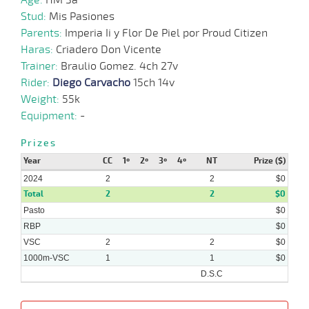
2024
Stud:
Mis Pasiones
Parents:
Imperia Ii y Flor De Piel por Proud Citizen
Haras:
Criadero Don Vicente
Trainer:
Braulio Gomez. 4ch 27v
Rider:
Diego Carvacho
15ch 14v
Weight:
55k
Equipment:
-
Prizes
Year
CC
1º
2º
3º
4º
NT
Prize ($)
2024
2
2
$0
Total
2
2
$0
Pasto
$0
RBP
$0
VSC
2
2
$0
1000m-VSC
1
1
$0
D.S.C