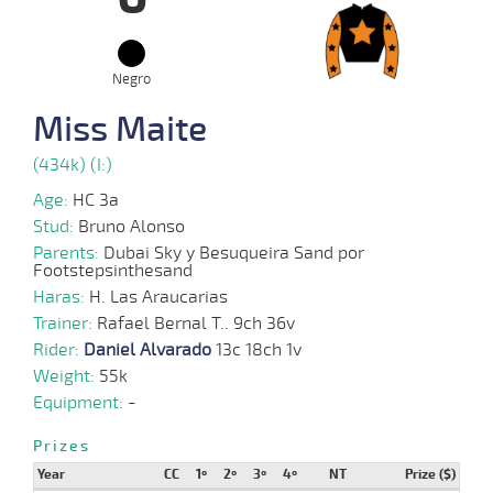
07-
VS
1000m
0:58:05
3 3/4
3,9
Cond.
5º
493k/
2024
Negro
08-
Miss Maite
07-
VS
1100m
1:10:11
1 3/4
9,0
Cond.
2º
490k/
2024
(434k) (I:)
Age:
HC 3a
05-
06-
VS
1000m
0:58:09
11
9,5
Cond.
10º
493k/
Stud:
Bruno Alonso
2024
Parents:
Dubai Sky y Besuqueira Sand por
Footstepsinthesand
Haras:
H. Las Araucarias
Trainer:
15-
Rafael Bernal T.. 9ch 36v
05-
VS
1000m
0:58:84
3 1/2
10,3
Cond.
5º
490k/
Rider:
2024
Daniel Alvarado
13c 18ch 1v
Weight:
55k
Equipment:
-
20-
Prizes
04-
HCH
1500m
1:30:49
25
47,1
Cond.
6º
484k/
2024
Year
CC
1º
2º
3º
4º
NT
Prize ($)