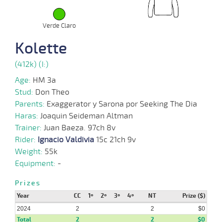
2024
Verde Claro
26-
Kolette
06-
VS
1100m
1:08:14
20 1/4
29,7
Cond.
11º
418k/5
2024
(412k) (I:)
Age:
HM 3a
Stud:
Don Theo
Parents:
Exaggerator y Sarona por Seeking The Dia
Haras:
Joaquin Seideman Altman
Trainer:
Juan Baeza. 97ch 8v
Rider:
Ignacio Valdivia
15c 21ch 9v
Weight:
55k
Equipment:
-
Prizes
Year
CC
1º
2º
3º
4º
NT
Prize ($)
2024
2
2
$0
Total
2
2
$0