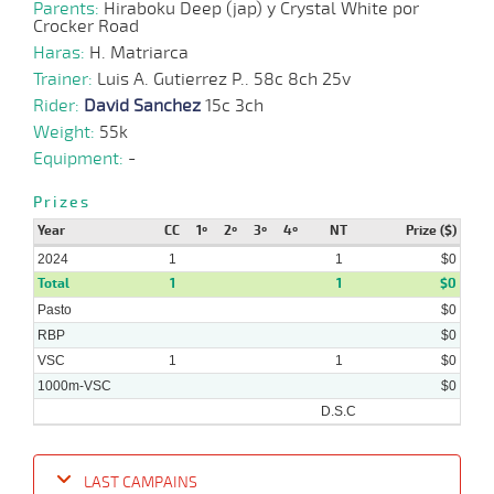
Parents:
Hiraboku Deep (jap) y Crystal White por
Crocker Road
Haras:
H. Matriarca
Trainer:
Luis A. Gutierrez P.. 58c 8ch 25v
Rider:
David Sanchez
15c 3ch
Weight:
55k
Equipment:
-
Prizes
Year
CC
1º
2º
3º
4º
NT
Prize ($)
2024
1
1
$0
Total
1
1
$0
Pasto
$0
RBP
$0
VSC
1
1
$0
1000m-VSC
$0
D.S.C
LAST CAMPAINS