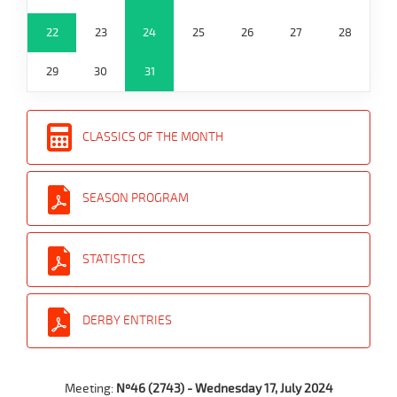
22
23
24
25
26
27
28
29
30
31
CLASSICS OF THE MONTH
SEASON PROGRAM
STATISTICS
DERBY ENTRIES
Meeting:
Nº46 (2743) - Wednesday 17, July 2024