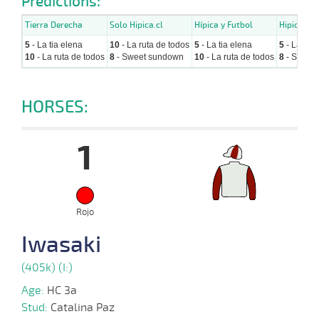
Predictions:
Tierra Derecha
Solo Hipica.cl
Hípica y Futbol
Hipicos.cl
5
- La tia elena
10
- La ruta de todos
5
- La tia elena
5
- La tia 
10
- La ruta de todos
8
- Sweet sundown
10
- La ruta de todos
8
- Sweet
HORSES:
1
Rojo
Iwasaki
(405k) (I:)
Age:
HC 3a
Stud:
Catalina Paz