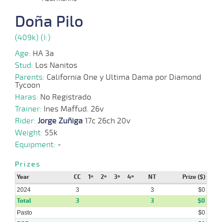
03-
Doña Pilo
07-
VS
1400m
1:26:44
20 3/4
116,6
Cond.
10º
405k/
2024
(409k) (I:)
Age:
HA 3a
05-
Stud:
Los Nanitos
06-
VS
1000m
0:58:09
21 3/4
376,8
Cond.
15º
404k/
2024
Parents:
California One y Ultima Dama por Diamond
Tycoon
Haras:
No Registrado
Trainer:
Ines Maffud. 26v
08-
Rider:
Jorge Zuñiga
17c 26ch 20v
05-
VS
1100m
1:07:77
31 1/2
61,2
Cond.
10º
406k/
2024
Weight:
55k
Equipment:
-
Prizes
28-
Year
CC
1º
2º
3º
4º
NT
Prize ($)
04-
VS
1000m
0:58:30
17 3/4
29,9
Cond.
11º
405k/
2024
2024
3
3
$0
Total
3
3
$0
Pasto
$0