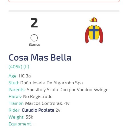
Date
Turf
Distance
Index
Time
Distance
Ret
Type
Pº
Weigh
2
17-
07-
VS
1000m
0:58:05
9 3/4
25,0
Cond.
11º
410k/5
2024
Blanco
26-
Cosa Mas Bella
06-
VS
1100m
1:08:14
26 1/4
42,9
Cond.
15º
405k/5
2024
(405k) (I:)
Age:
HC 3a
Stud:
Doña Josefa De Algarrobo Spa
Parents:
Sposito y Scala Doo por Voodoo Swinge
Haras:
No Registrado
Trainer:
Marcos Contreras. 4v
Rider:
Claudio Poblete
2v
Weight:
55k
Equipment:
-