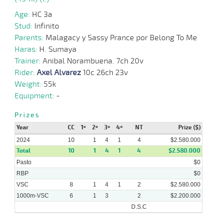
Age:
HC 3a
05-
Stud:
Infinito
06-
VS
1000m
0:58:09
7
61,0
Cond.
6º
496k/5
2024
Parents:
Malagacy y Sassy Prance por Belong To Me
Haras:
H. Sumaya
Trainer:
Anibal Norambuena. 7ch 20v
Rider:
Axel Alvarez
10c 26ch 23v
Weight:
55k
Equipment:
-
Prizes
Year
CC
1º
2º
3º
4º
NT
Prize ($)
2024
10
1
4
1
4
$2.580.000
Total
10
1
4
1
4
$2.580.000
Pasto
$0
RBP
$0
VSC
8
1
4
1
2
$2.580.000
1000m-VSC
6
1
3
2
$2.200.000
D.S.C