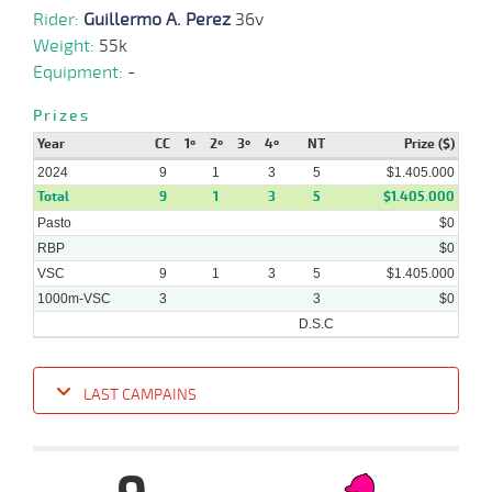
Rider:
Guillermo A. Perez
36v
Weight:
55k
Equipment:
-
Prizes
Year
CC
1º
2º
3º
4º
NT
Prize ($)
2024
9
1
3
5
$1.405.000
Total
9
1
3
5
$1.405.000
Pasto
$0
RBP
$0
VSC
9
1
3
5
$1.405.000
1000m-VSC
3
3
$0
D.S.C
LAST CAMPAINS
Date
Turf
Distance
Index
Time
Distance
Ret
Type
Pº
Weigh
17-
07-
VS
1000m
0:58:05
8 1/2
14,1
Cond.
9º
420k/5