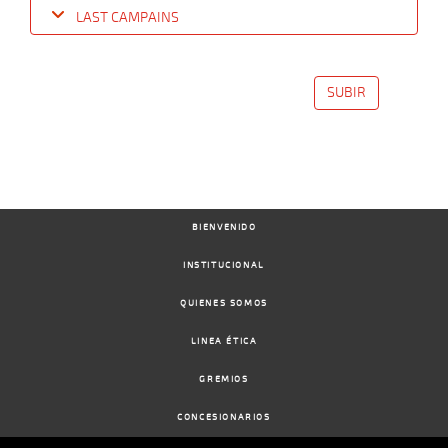
LAST CAMPAINS
Date
Turf
Distance
Index
Time
Distance
Ret
Type
Pº
Weigh
SUBIR
17-
07-
VS
1000m
0:58:05
9
17,9
Cond.
10º
423k/5
2024
16-
06-
VS
1200m
1:15:84
17 3/4
34,0
Cond.
11º
434k/5
2024
BIENVENIDO
15-
05-
VS
1000m
0:58:84
5 3/4
79,7
Cond.
6º
428k/5
INSTITUCIONAL
2024
QUIENES SOMOS
08-
05-
VS
1100m
1:07:77
18 1/4
23,9
Cond.
8º
430k/5
2024
LINEA ÉTICA
GREMIOS
CONCESIONARIOS