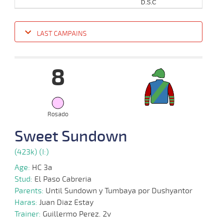
D.S.C
LAST CAMPAINS
Date
Turf
Distance
Index
Time
Distance
Ret
Type
Pº
Weigh
8
17-
07-
VS
1000m
0:58:05
3
4,1
Cond.
4º
458k/56
2024
Rosado
Sweet Sundown
08-
07-
VS
1100m
1:10:11
5 1/4
4,1
Cond.
6º
457k/56
2024
(423k) (I:)
Age:
HC 3a
Stud:
El Paso Cabreria
10-
04-
VS
1000m
0:58:86
4 1/4
16,4
Cond.
5º
456k/55
Parents:
Until Sundown y Tumbaya por Dushyantor
2024
Haras:
Juan Diaz Estay
Trainer:
Guillermo Perez. 2v