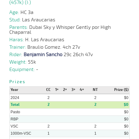
(457k) (I:)
Age:
HC 3a
05-
06-
VS
1000m
0:58:09
15 1/4
17,9
Cond.
12º
433k/5
Stud:
Las Araucarias
2024
Parents:
Dubai Sky y Whisper Gently por High
Chaparral
Haras:
H. Las Araucarias
Trainer:
Braulio Gomez. 4ch 27v
08-
05-
VS
1100m
1:07:77
21
11,1
Cond.
9º
432k/5
Rider:
Benjamin Sancho
29c 26ch 47v
2024
Weight:
55k
Equipment:
-
Prizes
28-
04-
VS
1000m
0:58:30
8 1/2
14,6
Cond.
7º
434k/5
Year
CC
1º
2º
3º
4º
NT
Prize ($)
2024
2024
2
2
$0
Total
2
2
$0
Pasto
$0
10-
04-
VS
1000m
0:58:86
4 1/2
29,7
Cond.
6º
426k/5
RBP
$0
2024
VSC
2
2
$0
1000m-VSC
1
1
$0