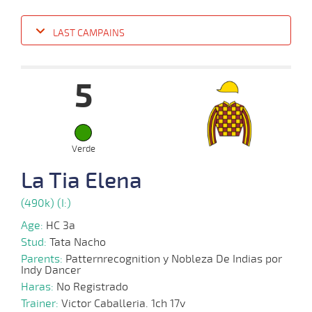
LAST CAMPAINS
Date
Turf
Distance
Index
Time
Distance
Ret
Type
Pº
Weigh
5
08-
07-
VS
1100m
1:10:11
12 1/2
49,5
Cond.
8º
396k/5
2024
16-
Verde
06-
VS
1200m
1:15:84
15 1/4
12,1
Cond.
10º
400k/5
2024
La Tia Elena
(490k) (I:)
Age:
HC 3a
Stud:
Tata Nacho
Parents:
Patternrecognition y Nobleza De Indias por
Indy Dancer
Haras:
No Registrado
Trainer:
Victor Caballeria. 1ch 17v