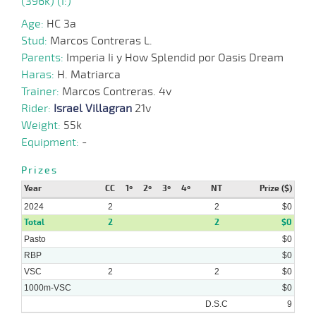
(396k) (I:)
Age:
HC 3a
Stud:
Marcos Contreras L.
15-
Parents:
Imperia Ii y How Splendid por Oasis Dream
05-
VS
1000m
0:58:84
15 1/4
53,0
Cond.
8º
407k/5
2024
Haras:
H. Matriarca
Trainer:
Marcos Contreras. 4v
Rider:
Israel Villagran
21v
Weight:
55k
Equipment:
-
Prizes
Year
CC
1º
2º
3º
4º
NT
Prize ($)
2024
2
2
$0
Total
2
2
$0
Pasto
$0
RBP
$0
VSC
2
2
$0
1000m-VSC
$0
D.S.C
9