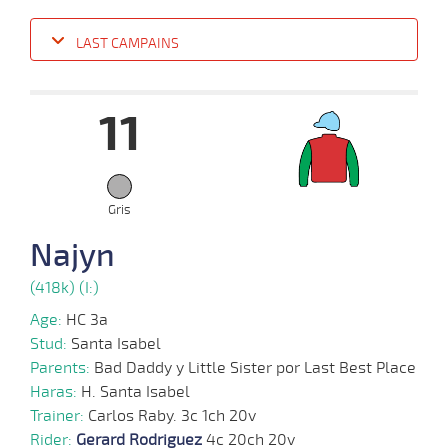
LAST CAMPAINS
Date
Turf
Distance
Index
Time
Distance
Ret
Type
Pº
Weight
11
17-
07-
VS
1000m
0:58:05
1/2
2,5
Cond.
2º
460k/55
2024
Gris
08-
Najyn
07-
VS
1100m
1:10:11
2 1/2
3,9
Cond.
3º
454k/55
2024
(418k) (I:)
Age:
HC 3a
26-
06-
VS
1100m
1:08:14
11
5,6
Cond.
4º
464k/55
Stud:
Santa Isabel
2024
Parents:
Bad Daddy y Little Sister por Last Best Place
Haras:
H. Santa Isabel
Trainer:
Carlos Raby. 3c 1ch 20v
05-
Rider:
Gerard Rodriguez
4c 20ch 20v
06-
VS
1000m
0:58:09
3 1/4
5,8
Cond.
2º
468k/56