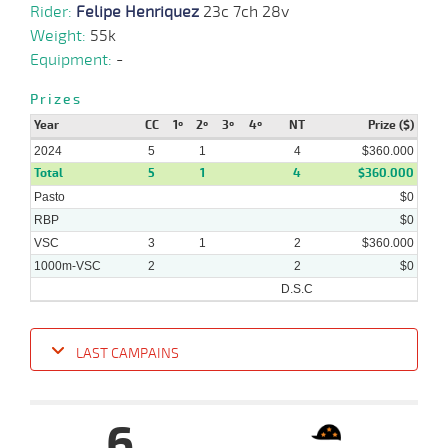
Rider:
Felipe Henriquez
23c 7ch 28v
Weight:
55k
Equipment:
-
Prizes
Year
CC
1º
2º
3º
4º
NT
Prize ($)
2024
5
1
4
$360.000
Total
5
1
4
$360.000
Pasto
$0
RBP
$0
VSC
3
1
2
$360.000
1000m-VSC
2
2
$0
D.S.C
LAST CAMPAINS
Date
Turf
Distance
Index
Time
Distance
Ret
Type
Pº
Weig
6
17-