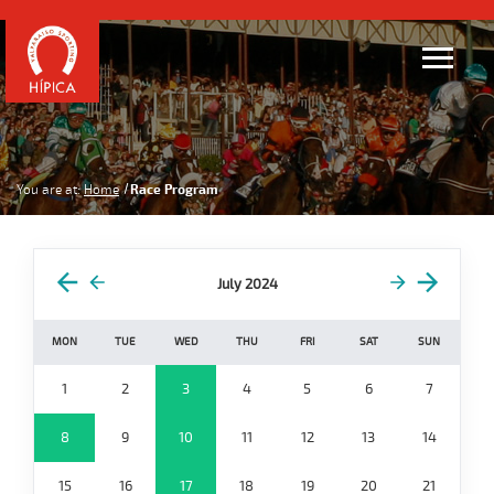
You are at:
Home
Race Program
July 2024
MON
TUE
WED
THU
FRI
SAT
SUN
1
2
3
4
5
6
7
8
9
10
11
12
13
14
15
16
17
18
19
20
21