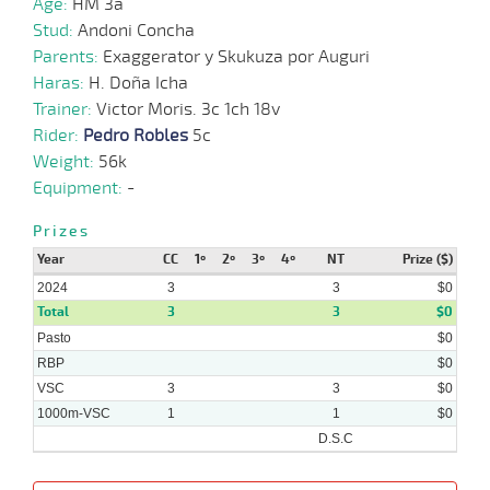
Age:
HM 3a
Stud:
Andoni Concha
Parents:
Exaggerator y Skukuza por Auguri
Haras:
H. Doña Icha
05-
Trainer:
Victor Moris. 3c 1ch 18v
06-
VS
1000m
0:58:09
7 3/4
12,4
Cond.
7º
410k/5
2024
Rider:
Pedro Robles
5c
Weight:
56k
Equipment:
-
Prizes
Year
CC
1º
2º
3º
4º
NT
Prize ($)
2024
3
3
$0
Total
3
3
$0
Pasto
$0
RBP
$0
VSC
3
3
$0
1000m-VSC
1
1
$0
D.S.C