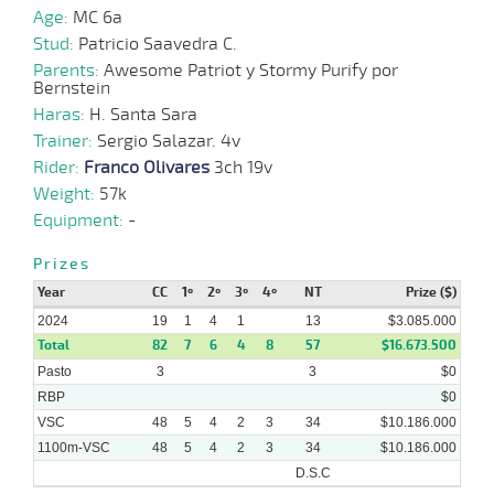
Age:
MC 6a
12-
06-
VS
1100m
1 al 1
1:09:46
5 1/2
14,9
Hand.
4º
458k/57
Stud:
Patricio Saavedra C.
2024
Parents:
Awesome Patriot y Stormy Purify por
Bernstein
Haras:
H. Santa Sara
Trainer:
27-
Sergio Salazar. 4v
05-
VS
1100m
1 al 1
1:07:60
8 3/4
18,4
Hand.
7º
455k/57
Rider:
2024
Franco Olivares
3ch 19v
Weight:
57k
Equipment:
-
08-
Prizes
05-
VS
1100m
2 al 1
1:06:62
16 1/2
8,7
Hand.
9º
450k/57
2024
Year
CC
1º
2º
3º
4º
NT
Prize ($)
2024
19
1
4
1
13
$3.085.000
Total
82
7
6
4
8
57
$16.673.500
22-
Pasto
3
3
$0
04-
VS
1100m
1 al 1
1:08:59
2
3,9
Hand.
4º
449k/57
2024
RBP
$0
VSC
48
5
4
2
3
34
$10.186.000
1100m-VSC
48
5
4
2
3
34
$10.186.000
D.S.C