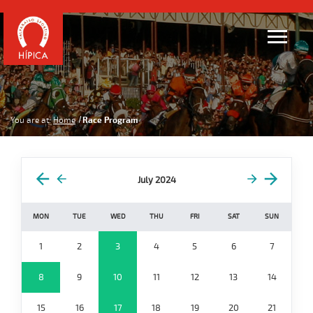
You are at:
Home
Race Program
July 2024
MON
TUE
WED
THU
FRI
SAT
SUN
1
2
3
4
5
6
7
8
9
10
11
12
13
14
15
16
17
18
19
20
21