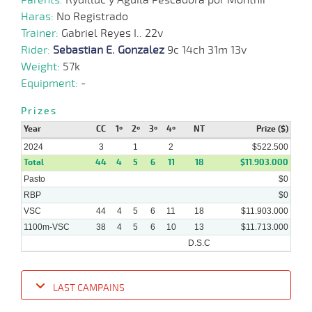
Haras:
No Registrado
Trainer:
Gabriel Reyes I.. 22v
Rider:
Sebastian E. Gonzalez
9c 14ch 31m 13v
Weight:
57k
Equipment:
-
Prizes
Year
CC
1º
2º
3º
4º
NT
Prize ($)
2024
3
1
2
$522.500
Total
44
4
5
6
11
18
$11.903.000
Pasto
$0
RBP
$0
VSC
44
4
5
6
11
18
$11.903.000
1100m-VSC
38
4
5
6
10
13
$11.713.000
D.S.C
LAST CAMPAINS