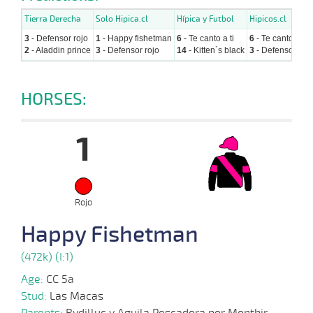
Tierra Derecha
Solo Hipica.cl
Hípica y Futbol
Hipicos.cl
3
- Defensor rojo
1
- Happy fishetman
6
- Te canto a ti
6
- Te canto a ti
2
- Aladdin prince
3
- Defensor rojo
14
- Kitten`s black
3
- Defensor rojo
HORSES:
1
Rojo
Happy Fishetman
(472k) (I:1)
Age:
CC 5a
Stud:
Las Macas
Parents:
Rydilluc y Aguila Pescadora por Monthir