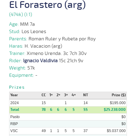
El Forastero (arg)
26-
(474k) (I:1)
06-
VS
1100m
1 al 1
1:08:85
3 1/4
4,9
Hand.
2º
465k/57
2024
Age:
MM 7a
Stud:
Los Leones
24-
Parents:
Roman Ruler y Rubeta por Roy
06-
VS
1100m
1 al 1
1:08:43
7 1/2
4,5
Hand.
4º
468k/57
2024
Haras:
H. Vacacion (arg)
Trainer:
Ximeno Urenda. 3c 7ch 30v
19-
Rider:
Ignacio Valdivia
15c 21ch 9v
06-
VS
1300m
6 al 1
1:22:58
4 3/4
7,0
Hand.
6º
470k/57
2024
Weight:
57k
Equipment:
-
10-
Prizes
06-
VS
1100m
3 al 2
1:09:08
5 3/4
43,8
Hand.
8º
471k/56
2024
Year
CC
1º
2º
3º
4º
NT
Prize ($)
2024
15
1
14
$195.000
Total
78
6
6
6
5
55
$25.238.000
Pasto
$0
RBP
$0
VSC
49
1
1
5
5
37
$5.037.000