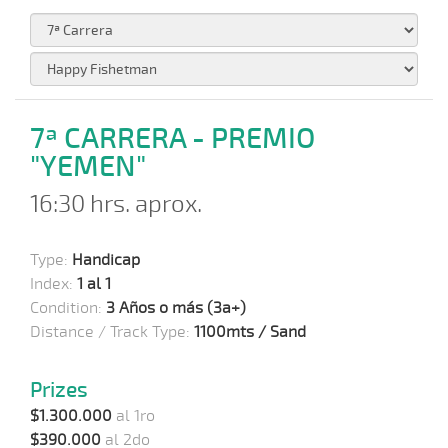
7ª CARRERA - PREMIO
"YEMEN"
16:30 hrs. aprox.
Type:
Handicap
Index:
1 al 1
Condition:
3 Años o más (3a+)
Distance / Track Type:
1100mts / Sand
Prizes
$1.300.000
al 1ro
$390.000
al 2do