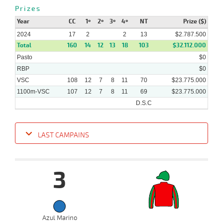
11-
Prizes
10-
VS
1100m
9 al 8
1:08:52
9 3/4
10,6
Hand.
11º
458k/5
2023
Year
CC
1º
2º
3º
4º
NT
Prize ($)
2024
17
2
2
13
$2.787.500
Total
160
14
12
13
18
103
$32.112.000
Pasto
$0
RBP
$0
VSC
108
12
7
8
11
70
$23.775.000
1100m-VSC
107
12
7
8
11
69
$23.775.000
D.S.C
LAST CAMPAINS
Date
Turf
Distance
Index
Time
Distance
Ret
Type
Pº
Weigh
3
17-
07-
VS
1100m
1 al 1
1:09:62
12 1/4
15,9
Hand.
11º
477k/5
2024
10-
Azul Marino