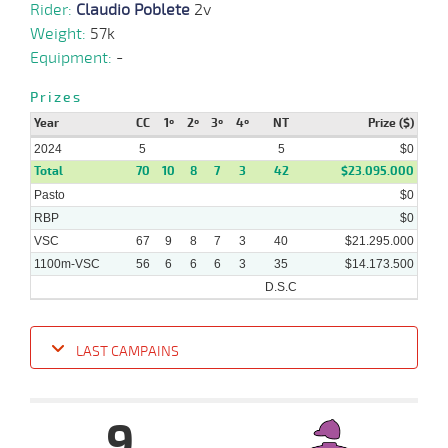
Rider:
Claudio Poblete
2v
Weight:
57k
16-
Equipment:
-
06-
VS
1100m
1 al 1
1:09:14
7 1/2
4,6
Hand.
5º
415k/5
2024
Prizes
Year
CC
1º
2º
3º
4º
NT
Prize ($)
2024
10-
5
5
$0
06-
VS
1100m
2 al 1
1:09:03
10 3/4
11,6
Hand.
11º
420k/5
Total
70
10
8
7
3
42
$23.095.000
2024
Pasto
$0
RBP
$0
VSC
67
9
8
7
3
40
$21.295.000
1100m-VSC
56
6
6
6
3
35
$14.173.500
D.S.C
LAST CAMPAINS
Date
Turf
Distance
Index
Time
Distance
Ret
Type
Pº
Weig
9
17-