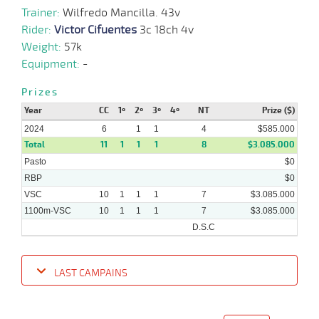
Trainer:
Wilfredo Mancilla. 43v
Rider:
Victor Cifuentes
3c 18ch 4v
19-
06-
VS
1100m
1 al 1
1:08:67
7
12,2
Hand.
5º
472k/5
Weight:
57k
2024
Equipment:
-
Prizes
05-
06-
VS
1100m
3 al 2
1:08:53
21 1/4
33,9
Hand.
11º
470k/5
Year
CC
1º
2º
3º
4º
NT
Prize ($)
2024
2024
6
1
1
4
$585.000
Total
11
1
1
1
8
$3.085.000
27-
05-
VS
1200m
5 al 2
1:14:97
12 3/4
28,4
Hand.
11º
471k/5
Pasto
$0
2024
RBP
$0
VSC
10
1
1
1
7
$3.085.000
1100m-VSC
10
1
1
1
7
$3.085.000
D.S.C
LAST CAMPAINS
Date
Turf
Distance
Index
Time
Distance
Ret
Type
Pº
Weigh