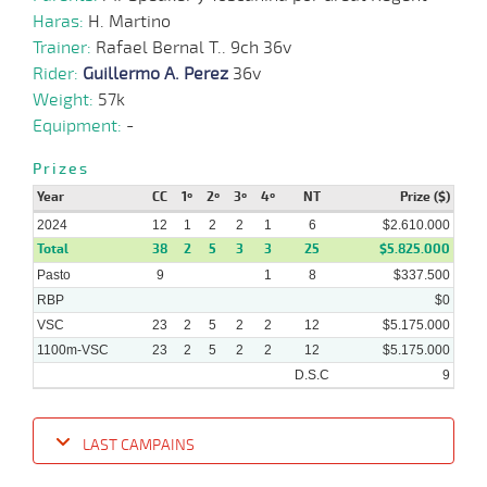
Haras:
H. Martino
12-
Trainer:
Rafael Bernal T.. 9ch 36v
06-
VS
1100m
3 al 1
1:08:77
17 1/2
24,7
Hand.
10º
432k/5
2024
Rider:
Guillermo A. Perez
36v
Weight:
57k
Equipment:
-
17-
04-
VS
1100m
4 al 3
1:07:64
9 3/4
65,1
Hand.
9º
439k/5
2024
Prizes
Year
CC
1º
2º
3º
4º
NT
Prize ($)
2024
12
1
2
2
1
6
$2.610.000
Total
38
2
5
3
3
25
$5.825.000
Pasto
9
1
8
$337.500
RBP
$0
VSC
23
2
5
2
2
12
$5.175.000
1100m-VSC
23
2
5
2
2
12
$5.175.000
D.S.C
9
LAST CAMPAINS