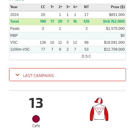
04-
VS
1100m
9 al 5
1:07:49
8
13,5
Hand.
6º
470k/56
Year
2024
CC
1º
2º
3º
4º
NT
Prize ($)
2024
20
1
1
1
17
$851.000
Total
180
17
20
7
16
120
$48.762.000
Pasto
3
1
2
$1.575.000
RBP
$0
VSC
136
10
11
5
12
98
$18.091.000
1100m-VSC
77
7
8
2
7
53
$12.709.000
D.S.C
LAST CAMPAINS
Date
Turf
Distance
Index
Time
Distance
Ret
Type
Pº
Weigh
13
17-
07-
VS
1100m
1 al 1
1:09:62
2 1/4
28,8
Hand.
5º
467k/57
2024
10-
07-
VS
Cafe
1200m
5 al 2
1:15:93
11
11,0
Hand.
8º
470k/54
2024