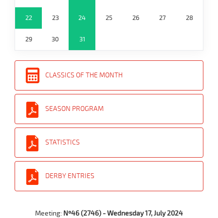
22
23
24
25
26
27
28
29
30
31
CLASSICS OF THE MONTH
SEASON PROGRAM
STATISTICS
DERBY ENTRIES
Meeting:
Nº46 (2746) - Wednesday 17, July 2024