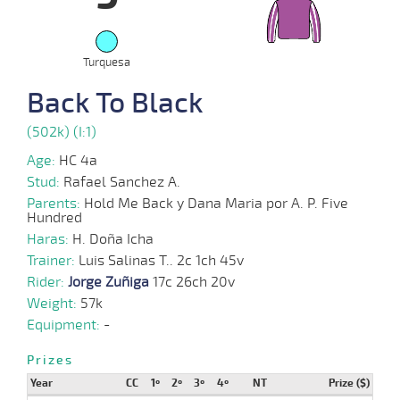
07-
VS
1100m
1 al 1
1:09:62
45,2
Hand.
1º
452k/
2024
Turquesa
26-
06-
VS
1100m
4 al 2
1:08:29
13 3/4
21,6
Hand.
7º
450k/
Back To Black
2024
(502k) (I:1)
15-
05-
VS
1100m
3 al 2
1:09:15
10
7,0
Hand.
8º
447k/
Age:
HC 4a
2024
Stud:
Rafael Sanchez A.
Parents:
Hold Me Back y Dana Maria por A. P. Five
Hundred
14-
02-
VS
1100m
9 al 7
1:07:62
26 3/4
54,8
Hand.
15º
451k/
Haras:
2024
H. Doña Icha
Trainer:
Luis Salinas T.. 2c 1ch 45v
Rider:
Jorge Zuñiga
17c 26ch 20v
17-
Weight:
57k
01-
VS
1100m
8 al 7
1:08:53
12
19,5
Hand.
10º
456k/
2024
Equipment:
-
Prizes
07-
12 al
01-
VS
1100m
1:07:47
10 3/4
39,3
Hand.
10º
454k/
Year
CC
1º
2º
3º
4º
NT
Prize ($)
8
2024