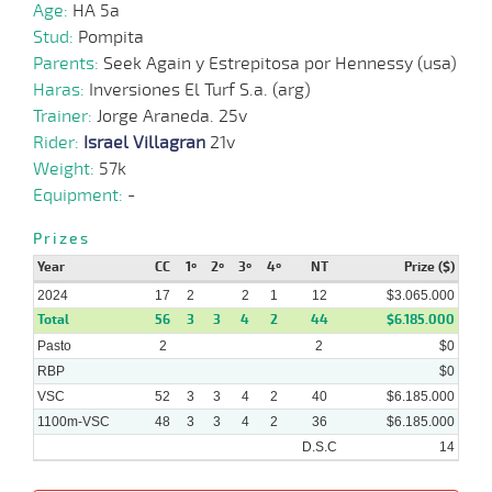
Age:
HA 5a
12-
Stud:
Pompita
06-
VS
1100m
3 al 1
1:08:77
8
37,8
Hand.
7º
423k/5
2024
Parents:
Seek Again y Estrepitosa por Hennessy (usa)
Haras:
Inversiones El Turf S.a. (arg)
05-
Trainer:
Jorge Araneda. 25v
06-
VS
1100m
3 al 2
1:08:53
14 3/4
15,5
Hand.
10º
423k/5
2024
Rider:
Israel Villagran
21v
Weight:
57k
Equipment:
29-
-
05-
VS
1100m
6 al 3
1:08:65
11 3/4
39,8
Hand.
12º
422k/5
2024
Prizes
Year
CC
1º
2º
3º
4º
NT
Prize ($)
2024
17
2
2
1
12
$3.065.000
Total
56
3
3
4
2
44
$6.185.000
Pasto
2
2
$0
RBP
$0
VSC
52
3
3
4
2
40
$6.185.000
1100m-VSC
48
3
3
4
2
36
$6.185.000
D.S.C
14