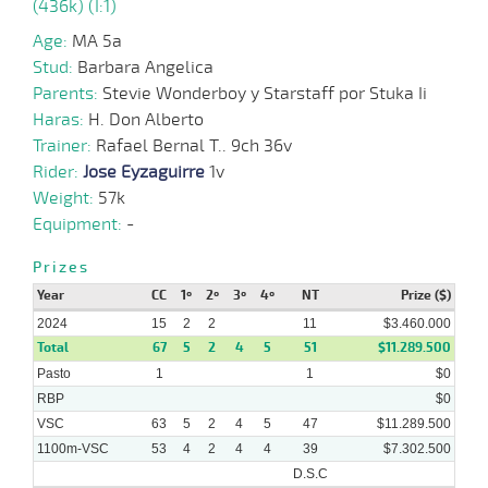
(436k) (I:1)
Age:
MA 5a
24-
Stud:
Barbara Angelica
06-
VS
1100m
1:08:69
2,9
Cond.
1º
500k/
2024
Parents:
Stevie Wonderboy y Starstaff por Stuka Ii
Haras:
H. Don Alberto
Trainer:
Rafael Bernal T.. 9ch 36v
16-
06-
VS
1100m
1:09:87
2
1,7
Cond.
4º
500k/
Rider:
Jose Eyzaguirre
1v
2024
Weight:
57k
Equipment:
-
10-
06-
VS
1100m
1:10:32
1 3/4
2,0
Cond.
2º
514k/
Prizes
2024
Year
CC
1º
2º
3º
4º
NT
Prize ($)
2024
15
2
2
11
$3.460.000
Total
29-
67
5
2
4
5
51
$11.289.500
05-
VS
1100m
1:10:35
2
2,6
Cond.
3º
512k/
Pasto
2024
1
1
$0
RBP
$0
VSC
63
5
2
4
5
47
$11.289.500
1100m-VSC
53
4
2
4
4
39
$7.302.500
D.S.C