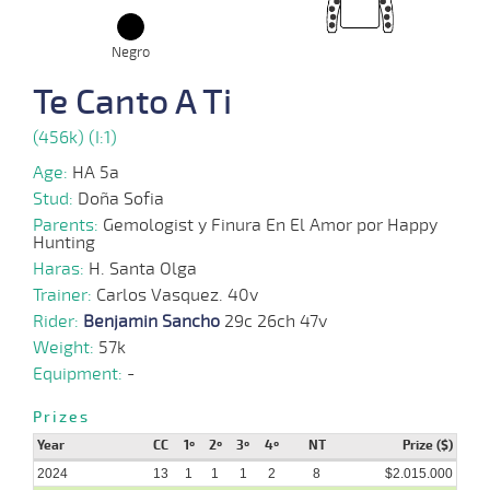
10-
Negro
06-
VS
1100m
2 al 1
1:09:03
8
4,3
Hand.
9º
446k/5
2024
Te Canto A Ti
(456k) (I:1)
29-
05-
VS
1100m
4 al 1
1:08:73
5
5,5
Hand.
5º
446k/5
2024
Age:
HA 5a
Stud:
Doña Sofia
Parents:
Gemologist y Finura En El Amor por Happy
22-
Hunting
05-
VS
1100m
1 al 1
1:06:07
9 1/4
7,2
Hand.
3º
446k/5
2024
Haras:
H. Santa Olga
Trainer:
Carlos Vasquez. 40v
Rider:
Benjamin Sancho
29c 26ch 47v
15-
05-
VS
1100m
1 al 1
1:09:15
4
4,8
Hand.
3º
446k/5
Weight:
57k
2024
Equipment:
-
05-
Prizes
05-
VS
1100m
2 al 1
1:07:85
9 1/2
10,5
Hand.
8º
443k/5
2024
Year
CC
1º
2º
3º
4º
NT
Prize ($)
2024
13
1
1
1
2
8
$2.015.000