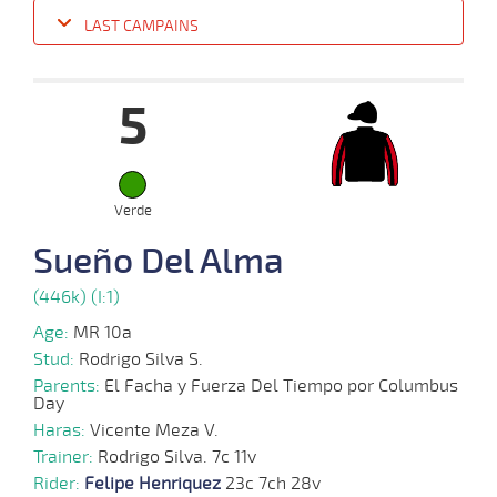
LAST CAMPAINS
Date
Turf
Distance
Index
Time
Distance
Ret
Type
Pº
Weigh
5
03-
07-
VS
1100m
2 al 2
1:08:29
12
14,5
Hand.
7º
428k/5
2024
Verde
Sueño Del Alma
24-
06-
VS
1100m
3 al 2
1:08:07
7
22,2
Hand.
6º
430k/5
2024
(446k) (I:1)
Age:
MR 10a
Stud:
Rodrigo Silva S.
Parents:
El Facha y Fuerza Del Tiempo por Columbus
Day
16-
06-
VS
1100m
3 al 2
1:08:46
2
14,8
Hand.
3º
430k/5
Haras:
Vicente Meza V.
2024
Trainer:
Rodrigo Silva. 7c 11v
Rider:
Felipe Henriquez
23c 7ch 28v