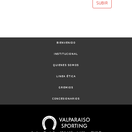
SUBIR
17-
07-
VS
1100m
1 al 1
1:09:62
1 1/2
4,1
Hand.
4º
454k/57
2024
16-
BIENVENIDO
06-
VS
1100m
3 al 2
1:08:46
5 1/4
10,0
Hand.
9º
457k/57
2024
INSTITUCIONAL
QUIENES SOMOS
LINEA ÉTICA
10-
06-
VS
1100m
2 al 1
1:09:03
1/2
8,1
Hand.
2º
457k/57
2024
GREMIOS
CONCESIONARIOS
05-
06-
VS
1100m
1 al 1
1:08:69
3 1/2
11,7
Hand.
6º
458k/57
2024