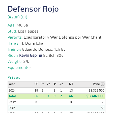
07-
VS
1100m
4 al 2
1:08:43
9 3/4
28,5
Hand.
5º
476k/5
2024
Defensor Rojo
(428k) (I:1)
03-
07-
VS
1100m
4 al 3
1:08:26
8 1/4
24,7
Hand.
7º
474k/5
2024
Age:
MC 5a
Stud:
Los Felipes
Parents:
Exaggerator y War Defense por War Chant
26-
06-
VS
1100m
5 al 2
1:08:05
11 1/4
19,6
Hand.
9º
475k/5
Haras:
H. Doña Icha
2024
Trainer:
Eduardo Donoso. 1ch 8v
Rider:
Kevin Espina
8c 8ch 30v
19-
Weight:
57k
06-
VS
1100m
7 al 4
1:07:56
9
15,5
Hand.
8º
478k/5
2024
Equipment:
-
Prizes
12-
Year
06-
VS
1100m
CC
7 al 3
1º
2º
1:09:14
3º
4º
5
NT
15,7
Hand.
Prize ($)
7º
476k/5
2024
2024
19
2
3
1
13
$3.312.500
Total
66
6
3
9
2
46
$12.482.000
Pasto
3
3
$0
RBP
$0