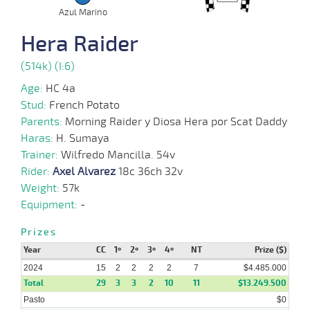
Azul Marino
16-
09-
VS
1100m
7 al 6
1:09:90
RODO
33,0
Hand.
º
470k/
Hera Raider
2024
(514k) (I:6)
07-
11 al
Age:
HC 4a
08-
VS
1200m
1:13:74
12
21,6
Hand.
10º
477k/
7
2024
Stud:
French Potato
Parents:
Morning Raider y Diosa Hera por Scat Daddy
Haras:
H. Sumaya
31-
Trainer:
Wilfredo Mancilla. 54v
07-
VS
1200m
5 al 2
1:16:03
6,7
Hand.
1º
474k/
2024
Rider:
Axel Alvarez
18c 36ch 32v
Weight:
57k
Equipment:
-
26-
06-
VS
1700m
7 al 1
1:50:07
3/4
15,9
Hand.
2º
477k/
2024
Prizes
Year
CC
1º
2º
3º
4º
NT
Prize ($)
19-
2024
15
2
2
2
2
7
$4.485.000
06-
VS
1200m
9 al 3
1:14:57
4 1/2
17,8
Hand.
7º
476k/
2024
Total
29
3
3
2
10
11
$13.249.500
Pasto
$0