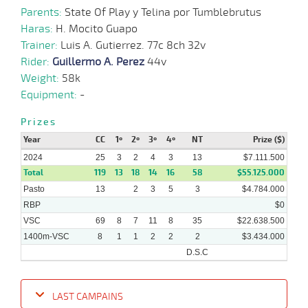
Parents:
State Of Play y Telina por Tumblebrutus
Haras:
H. Mocito Guapo
21-
08-
VS
1400m
7 al 1
1:27:91
13 3/4
5,9
Hand.
4º
515k/5
Trainer:
Luis A. Gutierrez. 77c 8ch 32v
2024
Rider:
Guillermo A. Perez
44v
Weight:
58k
14-
Equipment:
-
14 al
08-
VS
1400m
1:25:19
3
6,0
Hand.
5º
518k/5
5
2024
Prizes
05-
Year
CC
1º
2º
3º
4º
NT
Prize ($)
08-
VS
1400m
7 al 1
1:29:17
14,0
Hand.
1º
518k/5
2024
2024
25
3
2
4
3
13
$7.111.500
Total
119
13
18
14
16
58
$55.125.000
Pasto
13
2
3
5
3
$4.784.000
RBP
$0
VSC
69
8
7
11
8
35
$22.638.500
1400m-VSC
8
1
1
2
2
2
$3.434.000
D.S.C
LAST CAMPAINS