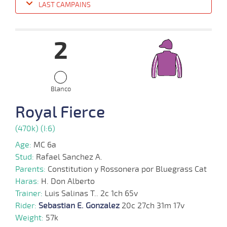
LAST CAMPAINS
Date
Turf
Distance
Index
Time
Distance
Ret
Type
Pº
Weigh
2
25-
09-
VS
1400m
7 al 1
1:31:12
13
4,0
Hand.
10º
515k/5
2024
Blanco
16-
Royal Fierce
09-
VS
1300m
5 al 2
1:23:83
2 1/4
4,8
Hand.
4º
518k/5
2024
(470k) (I:6)
Age:
MC 6a
04-
Stud:
Rafael Sanchez A.
09-
VS
1100m
7 al 4
1:09:12
5 1/4
19,8
Hand.
6º
515k/5
2024
Parents:
Constitution y Rossonera por Bluegrass Cat
Haras:
H. Don Alberto
Trainer:
Luis Salinas T.. 2c 1ch 65v
21-
Rider:
Sebastian E. Gonzalez
20c 27ch 31m 17v
08-
VS
1400m
7 al 1
1:27:91
19 1/2
60,0
Hand.
8º
516k/5
2024
Weight:
57k