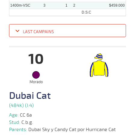
1400m-VSC
3
1
2
$459.000
D.S.C
LAST CAMPAINS
Date
Turf
Distance
Index
Time
Distance
Ret
Type
Pº
Weig
10
25-
09-
VS
1400m
7 al 1
1:31:12
13,3
Hand.
1º
470k/
2024
Morado
Dubai Cat
16-
09-
VS
1100m
6 al 4
1:09:46
6 3/4
6,8
Hand.
5º
471k/
2024
(484k) (I:4)
02-
Age:
CC 6a
09-
VS
1100m
9 al 6
1:09:07
5 1/4
26,6
Hand.
4º
473k/
2024
Stud:
C.b.g.
Parents:
Dubai Sky y Candy Cat por Hurricane Cat