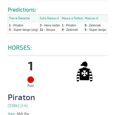
Predictions:
Tierra Derecha
Solo Hipica.cl
Hípica y Futbol
Hipicos.cl
1
- Piraton
3
- Hera raider
1
- Piraton
9
- Zelenski
5
- Super tango (arg)
11
- Jerusa
9
- Zelenski
5
- Super tango (arg)
HORSES:
1
Rojo
Piraton
(518k) (I:4)
Age:
MA 8a