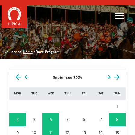
You are at:
Home
Race Program
September 2024
MON
TUE
WED
THU
FRI
SAT
SUN
1
2
3
4
5
6
7
8
9
10
11
12
13
14
15