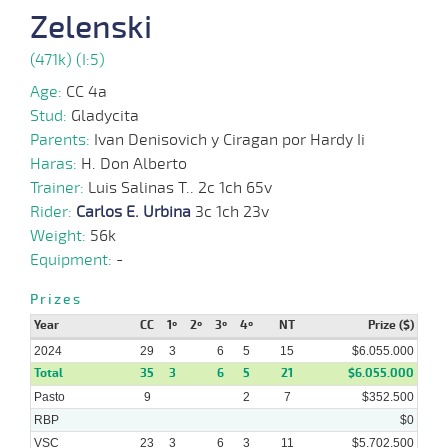
08-
VS
1100m
3 al 2
1:09:03
13 1/2
21,8
Hand.
12º
418k/5
Zelenski
2024
(471k) (I:5)
21-
Age:
CC 4a
08-
VS
1400m
7 al 1
1:27:91
18
19,6
Hand.
6º
419k/5
2024
Stud:
Gladycita
Parents:
Ivan Denisovich y Ciragan por Hardy Ii
Haras:
H. Don Alberto
05-
08-
VS
1300m
2 al 1
1:22:20
7
10,0
Hand.
2º
417k/5
Trainer:
Luis Salinas T.. 2c 1ch 65v
2024
Rider:
Carlos E. Urbina
3c 1ch 23v
Weight:
56k
17-
07-
VS
1300m
1 al 1
1:23:11
9
25,3
Hand.
4º
418k/5
Equipment:
-
2024
Prizes
19-
Year
CC
1º
2º
3º
4º
NT
Prize ($)
06-
VS
1300m
2 al 1
1:22:01
8 1/4
13,2
Hand.
4º
416k/5
2024
2024
29
3
6
5
15
$6.055.000
Total
35
3
6
5
21
$6.055.000
Pasto
9
2
7
$352.500
RBP
$0
VSC
23
3
6
3
11
$5.702.500