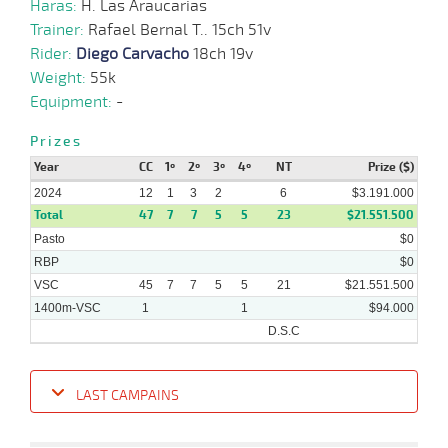
Haras:
H. Las Araucarias
28-
11 al
08-
VS
1300m
1:22:17
15 1/2
8,2
Hand.
10º
475k/
Trainer:
Rafael Bernal T.. 15ch 51v
6
2024
Rider:
Diego Carvacho
18ch 19v
Weight:
55k
Equipment:
-
14-
14 al
08-
VS
1400m
1:25:19
2 3/4
8,0
Hand.
4º
471k/
5
Prizes
2024
Year
CC
1º
2º
3º
4º
NT
Prize ($)
2024
12
1
3
2
6
$3.191.000
Total
47
7
7
5
5
23
$21.551.500
07-
08-
VS
1100m
6 al 1
1:09:56
1,6
Hand.
1º
474k/
Pasto
$0
2024
RBP
$0
VSC
45
7
7
5
5
21
$21.551.500
1400m-VSC
1
1
$94.000
D.S.C
LAST CAMPAINS
Date
Turf
Distance
Index
Time
Distance
Ret
Type
Pº
Weigh