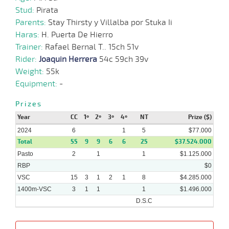
Stud:
Pirata
Parents:
Stay Thirsty y Villalba por Stuka Ii
Haras:
H. Puerta De Hierro
Trainer:
Rafael Bernal T.. 15ch 51v
Rider:
Joaquin Herrera
54c 59ch 39v
Weight:
55k
Equipment:
-
Prizes
Year
CC
1º
2º
3º
4º
NT
Prize ($)
2024
6
1
5
$77.000
Total
55
9
9
6
6
25
$37.524.000
Pasto
2
1
1
$1.125.000
RBP
$0
VSC
15
3
1
2
1
8
$4.285.000
1400m-VSC
3
1
1
1
$1.496.000
D.S.C