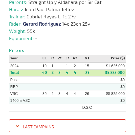
Parents:
Straight Up y Aldahara por Sir Cat
28-
Haras:
Jean Paul Palma Tellez
11 al
08-
VS
1300m
1:22:17
3 3/4
2,6
Hand.
4º
439k/5
6
2024
Trainer:
Gabriel Reyes I.. 1c 27v
Rider:
Gerard Rodriguez
14c 23ch 25v
Weight:
55k
21-
08-
VS
1400m
7 al 1
1:27:91
5,2
Hand.
1º
440k/5
Equipment:
-
2024
Prizes
14-
Year
CC
10 al
1º
2º
3º
4º
NT
Prize ($)
08-
VS
1100m
1:08:40
4 1/4
17,6
Hand.
5º
442k/5
7
2024
2024
19
1
1
2
15
$1.625.000
Total
40
2
3
4
4
27
$5.825.000
Pasto
$0
RBP
$0
VSC
39
2
3
4
4
26
$5.825.000
1400m-VSC
$0
D.S.C
LAST CAMPAINS