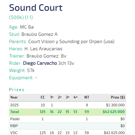
Sound Court
31-
03-
VS
1000m
1 al 1
0:58:00
13 1/2
12,4
Hand.
10º
403k/5
2025
(500k) (I:1)
Age:
MC 8a
Stud:
Braulio Gomez A.
17-
03-
VS
1100m
1 al 1
1:10:03
6 1/4
19,5
Hand.
7º
400k/5
Parents:
Court Vision y Sounding por Orpen (usa)
2025
Haras:
H. Las Araucarias
Trainer:
Braulio Gomez. 8v
05-
Rider:
Diego Carvacho
3ch 13v
03-
VS
1100m
7 al 1
1:09:67
7
38,0
Hand.
5º
397k/5
2025
Weight:
57k
Equipment:
-
Prizes
23-
Year
CC
1º
2º
3º
4º
NT
Prize ($)
02-
VS
1100m
1 al 1
1:09:45
13
22,8
Hand.
7º
397k/5
2025
2025
10
1
9
$1.300.000
Total
125
16
22
15
13
59
$42.625.000
Pasto
1
1
$0
RBP
$0
17-
02-
VS
1000m
6 al 2
0:58:31
11 1/2
58,0
Hand.
9º
400k/5
VSC
125
16
22
15
13
59
$42.625.000
2025