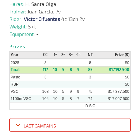
Haras:
H. Santa Olga
17-
03-
VS
1100m
3 al 2
1:09:24
23
69,6
Hand.
12º
510k/
Trainer:
Juan Garcia. 7v
2025
Rider:
Victor Cifuentes
4c 13ch 2v
Weight:
57k
Equipment:
-
12-
03-
VS
1100m
3 al 2
1:10:07
17
28,4
Hand.
12º
512k/
2025
Prizes
Year
CC
1º
2º
3º
4º
NT
Prize ($)
18-
2025
8
8
$0
02-
CHC
1100m
1 al 1
1:04:25
12 1/2
6,3
Hand.
6º
517k/
Total
2025
117
10
5
8
9
85
$17.192.500
Pasto
3
3
$0
RBP
$0
VSC
108
10
5
9
9
75
$17.387.500
1100m-VSC
104
10
5
8
7
74
$17.097.500
D.S.C
LAST CAMPAINS
Date
Turf
Distance
Index
Time
Distance
Ret
Type
Pº
Weigh