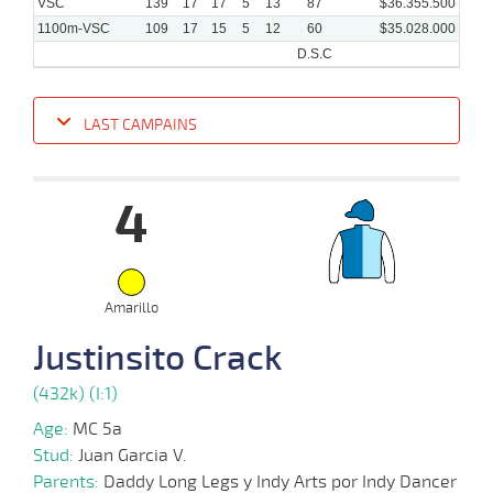
VSC
139
17
17
5
13
87
$36.355.500
1100m-VSC
109
17
15
5
12
60
$35.028.000
D.S.C
LAST CAMPAINS
Date
Turf
Distance
Index
Time
Distance
Ret
Type
Pº
Weig
4
23-
04-
VS
1100m
1 al 1
1:10:19
14 1/4
11,5
Hand.
11º
512k/
2025
Amarillo
Justinsito Crack
14-
04-
VS
1000m
3 al 1
0:58:35
15 3/4
58,9
Hand.
8º
515k/
2025
(432k) (I:1)
Age:
MC 5a
09-
04-
VS
1100m
1 al 1
1:09:65
21 1/2
29,4
Hand.
13º
512k/
Stud:
Juan Garcia V.
2025
Parents:
Daddy Long Legs y Indy Arts por Indy Dancer