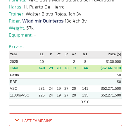
Haras:
H. Puerta De Hierro
Trainer:
Walter Biava Rojas. 1ch 3v
Rider:
Wladimir Quinteros
13c 4ch 3v
Weight:
57k
Equipment:
-
Prizes
Year
CC
1º
2º
3º
4º
NT
Prize ($)
2025
10
2
8
$130.000
Total
240
29
20
28
19
144
$62.461.500
Pasto
$0
RBP
$0
VSC
231
24
19
27
20
141
$52.271.500
1100m-VSC
225
24
19
27
20
135
$52.271.500
D.S.C
LAST CAMPAINS