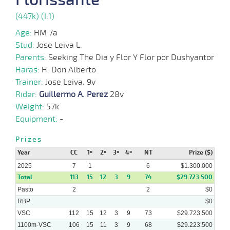
(447k) (I:1)
29-
12-
VS
1100m
2 al 2
1:08:78
7 1/4
22,6
Hand.
6º
428k/57
2024
Age:
HM 7a
Stud:
Jose Leiva L.
Parents:
Seeking The Dia y Flor Y Flor por Dushyantor
18-
12-
VS
1100m
3 al 2
1:08:64
9
9,0
Hand.
3º
428k/57
Haras:
H. Don Alberto
2024
Trainer:
Jose Leiva. 9v
Rider:
Guillermo A. Perez
28v
09-
12-
VS
1100m
3 al 2
1:08:53
6
10,0
Hand.
3º
430k/57
Weight:
57k
2024
Equipment:
-
27-
Prizes
11-
VS
1100m
1 al 1
1:09:38
3/4
11,1
Hand.
2º
432k/57
2024
Year
CC
1º
2º
3º
4º
NT
Prize ($)
2025
7
1
6
$1.300.000
Total
113
15
12
3
9
74
$29.723.500
Pasto
2
2
$0
RBP
$0
VSC
112
15
12
3
9
73
$29.723.500
1100m-VSC
106
15
11
3
9
68
$29.223.500