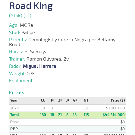
Road King
2025
(515k) (I:1)
09-
Age:
MC 7a
04-
VS
1100m
1 al 1
1:10:11
10
55,0
Hand.
9º
442k/5
2025
Stud:
Palipe
Parents:
Gemologist y Cereza Negra por Bellamy
Road
Haras:
H. Sumaya
31-
03-
VS
1100m
1 al 1
1:08:96
16
50,3
Hand.
9º
441k/5
Trainer:
Ramon Olivares. 2v
2025
Rider:
Miguel Herrera
Weight:
57k
17-
Equipment:
-
03-
VS
1100m
1 al 1
1:10:03
13 3/4
90,7
Hand.
9º
443k/5
2025
Prizes
Year
CC
1º
2º
3º
4º
NT
Prize ($)
2025
13
1
12
$1.300.000
16-
10-
VS
1300m
1 al 1
1:23:83
42 1/4
23,3
Hand.
11º
434k/5
Total
180
18
21
8
18
115
$44.314.000
2024
Pasto
$0
RBP
$0