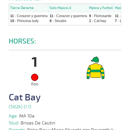
Tierra Derecha
Solo Hipica.cl
Hípica y Futbol
Hipicos.c
11
- Corazon y guerrera
11
- Corazon y guerrera
9
- Florissante
11
- Cora
10
- Princesa ludy
8
- Sevalio
1
- Cat bay
7
- La ch
HORSES:
1
Rojo
Cat Bay
(502k) (I:1)
Age:
MA 10a
Stud:
Brisas De Cautin
Parents:
Neko Bay y Maria Stuarda por Pavarotti Ii