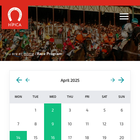
You are at:
Home
Race Program
April 2025
MON
TUE
WED
THU
FRI
SAT
SUN
1
2
3
4
5
6
7
8
9
10
11
12
13
14
15
16
17
18
19
20