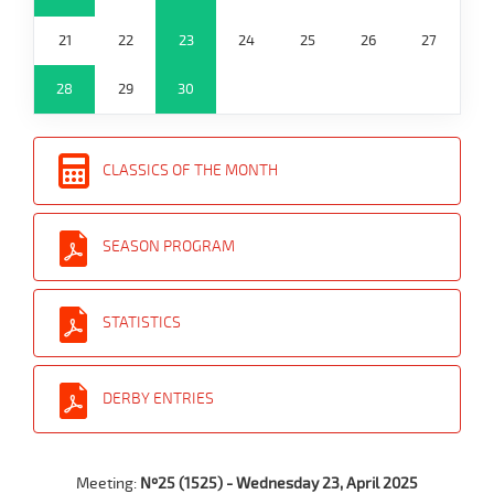
21
22
23
24
25
26
27
28
29
30
CLASSICS OF THE MONTH
SEASON PROGRAM
STATISTICS
DERBY ENTRIES
Meeting:
Nº25 (1525) - Wednesday 23, April 2025