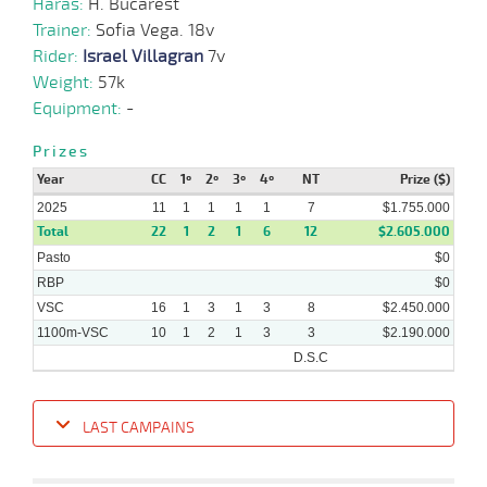
Haras:
H. Bucarest
2025
Trainer:
Sofia Vega. 18v
Rider:
Israel Villagran
7v
12-
03-
VS
1100m
5 al 4
1:09:20
18
50,9
Hand.
11º
497k/5
Weight:
57k
2025
Equipment:
-
26-
Prizes
02-
VS
1100m
6 al 4
1:08:99
13 3/4
23,9
Hand.
12º
494k/5
2025
Year
CC
1º
2º
3º
4º
NT
Prize ($)
2025
11
1
1
1
1
7
$1.755.000
Total
22
1
2
1
6
12
$2.605.000
Pasto
$0
RBP
$0
VSC
16
1
3
1
3
8
$2.450.000
1100m-VSC
10
1
2
1
3
3
$2.190.000
D.S.C
LAST CAMPAINS
Date
Turf
Distance
Index
Time
Distance
Ret
Type
Pº
Weigh