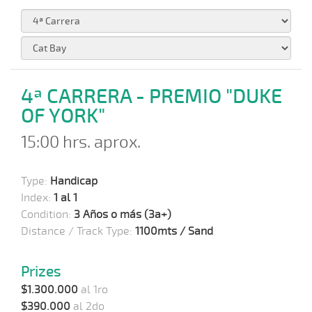
4ª CARRERA - PREMIO "DUKE
OF YORK"
15:00 hrs. aprox.
Type:
Handicap
Index:
1 al 1
Condition:
3 Años o más (3a+)
Distance / Track Type:
1100mts / Sand
Prizes
$1.300.000
al 1ro
$390.000
al 2do