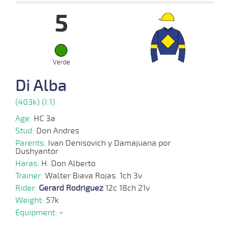
5
23-
04-
VS
1100m
1 al 1
1:10:19
6 1/2
50,4
Hand.
6º
432k/5
2025
Verde
09-
Di Alba
04-
VS
1100m
1 al 1
1:10:11
17 1/4
22,0
Hand.
10º
432k/5
2025
(403k) (I:1)
Age:
HC 3a
02-
Stud:
Don Andres
04-
VS
1100m
5 al 1
1:08:71
23 1/4
80,7
Hand.
13º
427k/5
2025
Parents:
Ivan Denisovich y Damajuana por
Dushyantor
Haras:
H. Don Alberto
Trainer:
26-
Walter Biava Rojas. 1ch 3v
03-
VS
1100m
1 al 1
1:10:59
11 1/4
21,6
Hand.
7º
430k/5
Rider:
2025
Gerard Rodriguez
12c 18ch 21v
Weight:
57k
Equipment:
-
17-