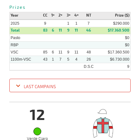
Prizes
Year
CC
1º
2º
3º
4º
NT
Prize ($)
2025
9
1
1
7
$290.000
Total
83
6
11
9
11
46
$17.360.500
Pasto
$0
RBP
$0
VSC
85
6
11
9
11
48
$17.360.500
1100m-VSC
43
1
7
5
4
26
$6.730.000
D.S.C
9
LAST CAMPAINS
Date
Turf
Distance
Index
Time
Distance
Ret
Type
Pº
Weigh
12
14-
04-
VS
1300m
1 al 1
1:19:20
4 3/4
5,9
Hand.
5º
445k/57
2025
Verde Claro