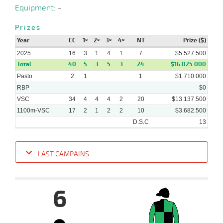
Equipment:
-
18-
08-
VS
1200m
1:15:10
5
14,3
Clasi.
5º
435k/53
Prizes
2025
Year
CC
1º
2º
3º
4º
NT
Prize ($)
2025
16
3
1
4
1
7
$5.527.500
Total
40
5
3
5
3
24
$16.025.000
06-
31 al
08-
VS
1100m
1:06:79
5
15,7
Hand.
6º
432k/54
20
Pasto
2
1
1
$1.710.000
2025
RBP
$0
VSC
34
4
4
4
2
20
$13.137.500
1100m-VSC
17
2
1
2
2
10
$3.682.500
D.S.C
13
LAST CAMPAINS
Date
Turf
Distance
Index
Time
Distance
Ret
Type
Pº
Weigh
6
06-
13 al
10-
VS
1100m
1:08:31
3,8
Hand.
1º
456k/56
8
2025