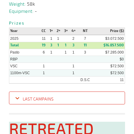
Weight:
58k
Equipment:
-
03-
Prizes
11-
VS
1600m
1:36:30
1/2
1,4
Clasi.
2º
445k/5
2024
Year
CC
1º
2º
3º
4º
NT
Prize ($)
2025
11
1
1
2
7
$3.072.500
29-
Total
19
3
1
1
3
11
$16.857.500
09-
CHS
1600m
1:34:18
1/2 CBZ
2,5
Clasi.
2º
444k/5
2024
Pasto
6
1
1
1
3
$7.285.000
RBP
$0
VSC
1
1
$72.500
1100m-VSC
1
1
$72.500
D.S.C
11
LAST CAMPAINS
Date
Turf
Distance
Index
Time
Distance
Ret
Type
Pº
Weig
RETREATED
08-
19 al
10-
VS
1100m
1:08:45
1 1/2
4,5
Hand.
4º
487k/
11