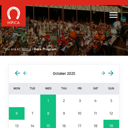
You are at:
Home
Race Program
October 2025
MON
TUE
WED
THU
FRI
SAT
SUN
1
2
3
4
5
6
7
8
9
10
11
12
13
14
15
16
17
18
19