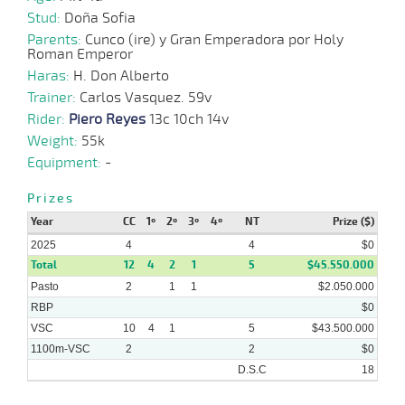
09-
VS
1100m
1:07:11
8 1/4
4,9
Hand.
4º
472k/5
12
2025
Stud:
Doña Sofia
Parents:
Cunco (ire) y Gran Emperadora por Holy
Roman Emperor
15-
18 al
Haras:
H. Don Alberto
09-
VS
1100m
1:08:60
1 3/4
4,2
Hand.
3º
467k/5
12
2025
Trainer:
Carlos Vasquez. 59v
Rider:
Piero Reyes
13c 10ch 14v
10-
14 al
Weight:
55k
09-
VS
1100m
1:08:33
1 3/4
3,3
Hand.
4º
470k/5
10
2025
Equipment:
-
Prizes
Year
CC
1º
2º
3º
4º
NT
Prize ($)
2025
4
4
$0
Total
12
4
2
1
5
$45.550.000
Pasto
2
1
1
$2.050.000
RBP
$0
VSC
10
4
1
5
$43.500.000
1100m-VSC
2
2
$0
D.S.C
18