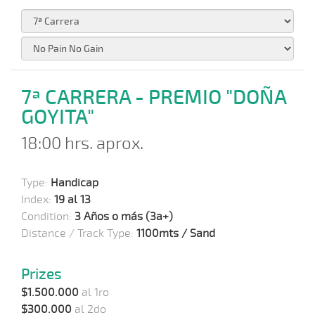
7ª CARRERA - PREMIO "DOÑA
GOYITA"
18:00 hrs. aprox.
Type:
Handicap
Index:
19 al 13
Condition:
3 Años o más (3a+)
Distance / Track Type:
1100mts / Sand
Prizes
$1.500.000
al 1ro
$300.000
al 2do