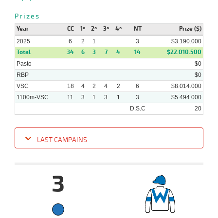
03-
Prizes
22 al
09-
VS
1100m
1:07:81
6 3/4
8,7
Hand.
5º
478k/5
11
2025
Year
CC
1º
2º
3º
4º
NT
Prize ($)
2025
6
2
1
3
$3.190.000
Total
34
6
3
7
4
14
$22.010.500
Pasto
$0
RBP
$0
VSC
18
4
2
4
2
6
$8.014.000
1100m-VSC
11
3
1
3
1
3
$5.494.000
D.S.C
20
LAST CAMPAINS
Date
Turf
Distance
Index
Time
Distance
Ret
Type
Pº
Weigh
3
29-
17 al
09-
VS
1100m
1:08:66
10 1/2
6,2
Hand.
8º
520k/58
11
2025
07-
20 al
09-
VS
1100m
1:08:34
7 1/4
4,2
Hand.
7º
525k/56
15