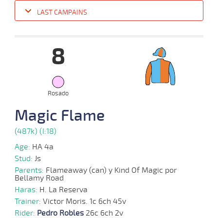
LAST CAMPAINS
Date
Turf
Distance
Index
Time
Distance
Ret
Type
Pº
Weig
8
01-
16 al
10-
VS
1100m
1:08:69
5
11,5
Hand.
8º
449k/5
12
2025
Rosado
Magic Flame
03-
22 al
09-
VS
1100m
1:07:81
12 3/4
9,5
Hand.
8º
451k/5
11
2025
(487k) (I:18)
Age:
HA 4a
06-
Stud:
Js
18 al
08-
VS
1200m
1:13:86
25 1/2
3,4
Hand.
10º
450k/5
12
2025
Parents:
Flameaway (can) y Kind Of Magic por
Bellamy Road
Haras:
H. La Reserva
Trainer:
Victor Moris. 1c 6ch 45v
02-
Rider:
02-
VS
Pedro Robles
2400m
26c 6ch 2v
2:26:04
53 1/2
20,7
Clasi.
16º
447k/5
2025