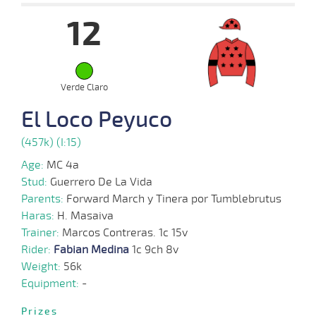
12
01-
16 al
10-
VS
1100m
1:08:69
1 1/4
23,8
Hand.
3º
515k/
12
2025
Verde Claro
El Loco Peyuco
24-
20 al
09-
VS
1100m
1:07:52
17 1/4
40,0
Hand.
13º
515k/
15
2025
(457k) (I:15)
Age:
MC 4a
Stud:
Guerrero De La Vida
07-
14 al
Parents:
Forward March y Tinera por Tumblebrutus
09-
VS
1100m
1:07:95
4,7
Hand.
1º
515k/
10
2025
Haras:
H. Masaiva
Trainer:
Marcos Contreras. 1c 15v
Rider:
Fabian Medina
1c 9ch 8v
27-
19 al
Weight:
56k
08-
VS
1100m
1:07:51
9 3/4
25,2
Hand.
6º
512k/
14
2025
Equipment:
-
Prizes