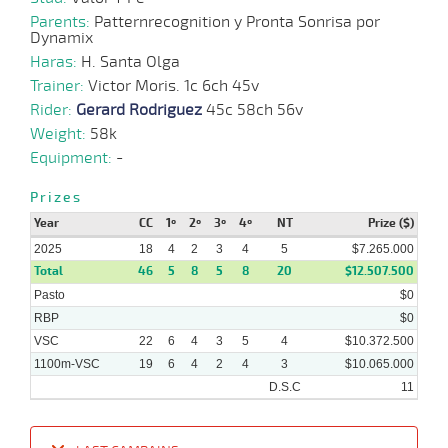
09-
VS
1400m
7 al 2
1:28:90
9
6,2
Hand.
3º
473k/5
Parents:
Patternrecognition y Pronta Sonrisa por
2025
Dynamix
Haras:
H. Santa Olga
03-
10 al
Trainer:
Victor Moris. 1c 6ch 45v
09-
VS
1100m
1:08:98
3 3/4
4,8
Hand.
7º
477k/5
8
2025
Rider:
Gerard Rodriguez
45c 58ch 56v
Weight:
58k
01-
09-
VS
1100m
9 al 6
1:07:53
5
4,9
Hand.
4º
481k/5
Equipment:
-
2025
Prizes
Year
CC
1º
2º
3º
4º
NT
Prize ($)
2025
18
4
2
3
4
5
$7.265.000
Total
46
5
8
5
8
20
$12.507.500
Pasto
$0
RBP
$0
VSC
22
6
4
3
5
4
$10.372.500
1100m-VSC
19
6
4
2
4
3
$10.065.000
D.S.C
11