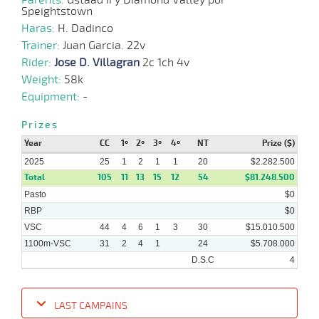
Speightstown
Haras:
H. Dadinco
Trainer:
Juan Garcia. 22v
Rider:
Jose D. Villagran
2c 1ch 4v
Weight:
58k
Equipment:
-
Prizes
Year
CC
1º
2º
3º
4º
NT
Prize ($)
2025
25
1
2
1
1
20
$2.282.500
Total
105
11
13
15
12
54
$81.248.500
Pasto
$0
RBP
$0
VSC
44
4
6
1
3
30
$15.010.500
1100m-VSC
31
2
4
1
24
$5.708.000
D.S.C
4
LAST CAMPAINS