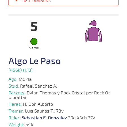
LAST CAMPAINS
Date
Turf
Distance
Index
Time
Distance
Ret
Type
Pº
Weigh
5
08-
21 al
10-
VS
1100m
1:07:93
3 1/4
2,8
Hand.
3º
435k/57
14
2025
Verde
24-
20 al
09-
VS
1100m
1:07:52
PCZ
14,7
Hand.
2º
436k/57
Algo Le Paso
15
2025
(456k) (I:13)
Age:
MC 4a
10-
19 al
09-
VS
1100m
1:06:59
7 1/2
7,0
Hand.
4º
437k/58
Stud:
Rafael Sanchez A.
15
2025
Parents:
Dylan Thomas y Rock Cristal por Rock Of
Gibraltar
Haras:
H. Don Alberto
Trainer:
01-
Luis Salinas T.. 78v
21 al
09-
VS
1100m
1:07:66
9 1/4
2,9
Hand.
6º
434k/58
16
Rider:
2025
Sebastian E. Gonzalez
39c 43ch 37v
Weight:
54k