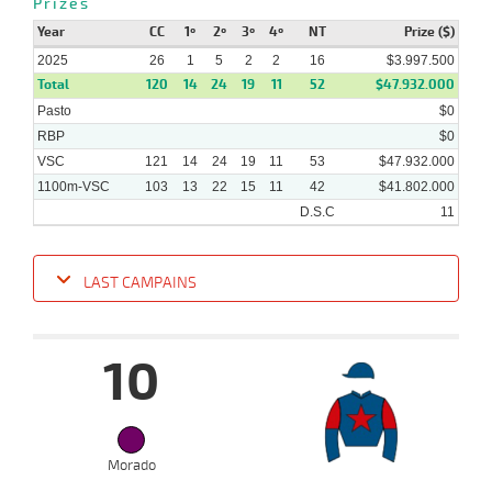
Prizes
Year
CC
1º
2º
3º
4º
NT
Prize ($)
2025
26
1
5
2
2
16
$3.997.500
Total
120
14
24
19
11
52
$47.932.000
Pasto
$0
RBP
$0
VSC
121
14
24
19
11
53
$47.932.000
1100m-VSC
103
13
22
15
11
42
$41.802.000
D.S.C
11
LAST CAMPAINS
Date
Turf
Distance
Index
Time
Distance
Ret
Type
Pº
Weigh
10
08-
21 al
10-
VS
1400m
1:28:45
5 3/4
10,8
Hand.
6º
463k/5
10
2025
Morado