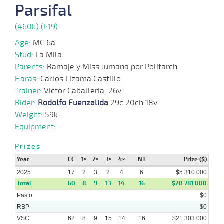
Parsifal
01-
16 al
10-
VS
1100m
1:08:69
1/2 CBZ
8,1
Hand.
2º
461k/5
12
2025
(460k) (I:19)
Age:
MC 6a
Stud:
La Mila
24-
20 al
09-
VS
1100m
1:07:52
13 1/2
16,6
Hand.
11º
465k/5
Parents:
Ramaje y Miss Jumana por Politarch
15
2025
Haras:
Carlos Lizama Castillo
Trainer:
Victor Caballeria. 26v
Rider:
Rodolfo Fuenzalida
29c 20ch 18v
15-
18 al
09-
VS
1300m
1:21:26
7 1/4
6,3
Hand.
5º
463k/5
Weight:
59k
12
2025
Equipment:
-
Prizes
07-
20 al
09-
VS
1100m
1:08:34
7 1/2
5,4
Hand.
8º
460k/5
15
Year
CC
1º
2º
3º
4º
NT
Prize ($)
2025
2025
17
2
3
2
4
6
$5.310.000
Total
60
8
9
13
14
16
$20.781.000
01-
Pasto
21 al
$0
09-
VS
1100m
1:07:66
6 1/2
4,2
Hand.
3º
462k/5
16
2025
RBP
$0
VSC
62
8
9
15
14
16
$21.303.000