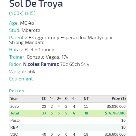
Sol De Troya
22-
16 al
(460k) (I:15)
08-
CHS
1000m
1:00:00
1
3,1
Hand.
2º
457k/
14
2025
Age:
MC 4a
Stud:
Mbarete
08-
16 al
08-
CHS
1000m
0:59:72
2
4,3
Hand.
3º
463k/
13
Parents:
Exaggerator y Esperandoa Marilyn por
2025
Strong Mandate
Haras:
H. Rio Grande
25-
10 al
Trainer:
Gonzalo Vegas. 17v
07-
CHS
1000m
0:59:55
6,8
Hand.
1º
466k/
9
2025
Rider:
Nicolas Ramirez
70c 65ch 54v
Weight:
56k
Equipment:
-
11-
07-
CHS
1000m
5 al 1
1:00:56
17,9
Hand.
1º
461k/
2025
Prizes
Year
CC
1º
2º
3º
4º
NT
Prize ($)
2025
23
2
4
2
4
11
$5.036.000
Total
37
5
5
5
4
18
$14.716.000
Pasto
$0
RBP
$0
VSC
40
6
5
6
4
19
$16.606.000