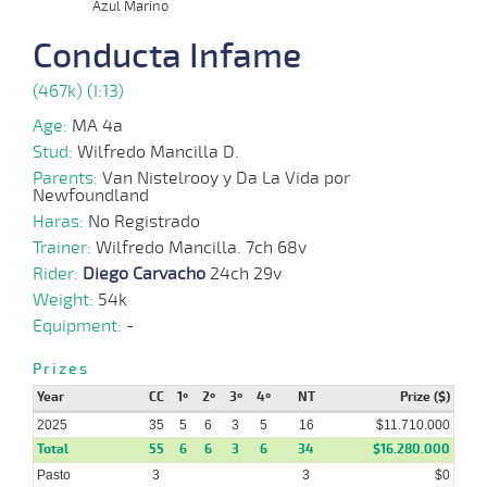
2025
Azul Marino
Conducta Infame
06-
18 al
08-
VS
1200m
1:13:86
4 3/4
5,8
Hand.
5º
530k/58
12
2025
(467k) (I:13)
Age:
MA 4a
21-
17 al
07-
VS
1100m
1:08:90
3 1/2
1,8
Hand.
2º
530k/59
Stud:
Wilfredo Mancilla D.
10
2025
Parents:
Van Nistelrooy y Da La Vida por
Newfoundland
25-
Haras:
No Registrado
14 al
06-
VS
1100m
1:08:51
2,4
Hand.
1º
525k/57
10
2025
Trainer:
Wilfredo Mancilla. 7ch 68v
Rider:
Diego Carvacho
24ch 29v
Weight:
54k
09-
15 al
06-
VS
1100m
1:08:62
2,4
Hand.
1º
520k/55
Equipment:
-
9
2025
Prizes
Year
CC
1º
2º
3º
4º
NT
Prize ($)
2025
35
5
6
3
5
16
$11.710.000
Total
55
6
6
3
6
34
$16.280.000
Pasto
3
3
$0