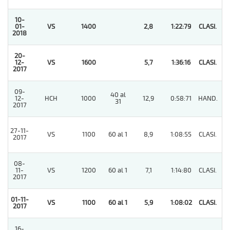
10-
01-
VS
1400
2,8
1:22:79
CLASI.
1
2018
20-
12-
VS
1600
5,7
1:36:16
CLASI.
1
2017
09-
40 al
12-
HCH
1000
12,9
0:58:71
HAND.
12
31
2017
27-11-
VS
1100
60 al 1
8,9
1:08:55
CLASI.
12
2017
08-
11-
VS
1200
60 al 1
7,1
1:14:80
CLASI.
10
2017
01-11-
VS
1100
60 al 1
5,9
1:08:02
CLASI.
1
2017
16-