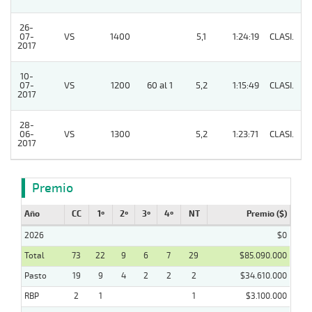
26-
07-
VS
1400
5,1
1:24:19
CLASI.
4
2017
10-
07-
VS
1200
60 al 1
5,2
1:15:49
CLASI.
8
2017
28-
06-
VS
1300
5,2
1:23:71
CLASI.
10
2017
Premio
Año
CC
1º
2º
3º
4º
NT
Premio ($)
2026
$0
Total
73
22
9
6
7
29
$85.090.000
Pasto
19
9
4
2
2
2
$34.610.000
RBP
2
1
1
$3.100.000