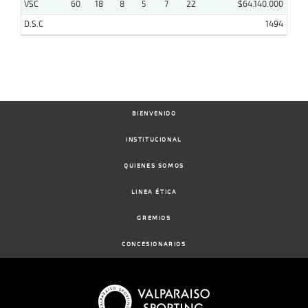
VSC
60
18
8
5
7
22
$64.140.000
D.S.C
1494
BIENVENIDO
INSTITUCIONAL
QUIENES SOMOS
LINEA ÉTICA
GREMIOS
CONCESIONARIOS