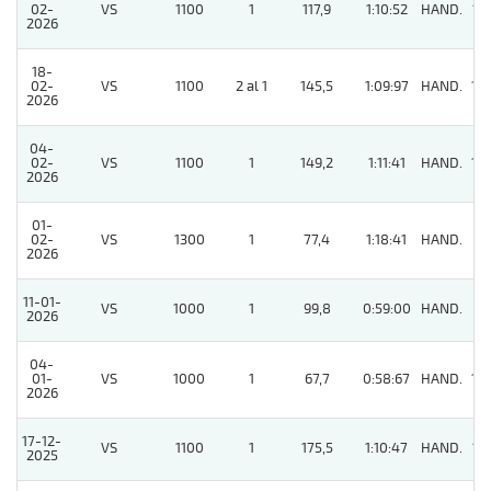
02-
VS
1100
1
117,9
1:10:52
HAND.
13
2026
18-
02-
VS
1100
2 al 1
145,5
1:09:97
HAND.
14
2026
04-
02-
VS
1100
1
149,2
1:11:41
HAND.
14
2026
01-
02-
VS
1300
1
77,4
1:18:41
HAND.
11
2026
11-01-
VS
1000
1
99,8
0:59:00
HAND.
11
2026
04-
01-
VS
1000
1
67,7
0:58:67
HAND.
14
2026
17-12-
VS
1100
1
175,5
1:10:47
HAND.
15
2025