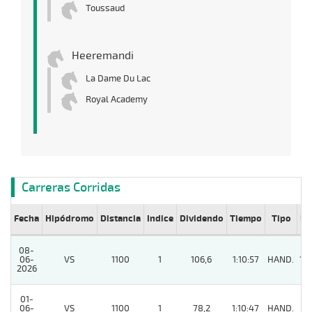
Toussaud
Heeremandi
La Dame Du Lac
Royal Academy
Carreras Corridas
Fecha
Hipódromo
Distancia
Indice
Dividendo
Tiempo
Tipo
Lº
08-
06-
VS
1100
1
106,6
1:10:57
HAND.
10
2026
01-
06-
VS
1100
1
78,2
1:10:47
HAND.
9