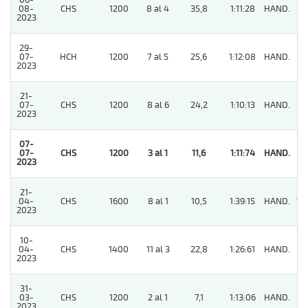
06-
08-
CHS
1200
8 al 4
35,8
1:11:28
HAND.
9
2023
29-
07-
HCH
1200
7 al 5
25,6
1:12:08
HAND.
6
2023
21-
07-
CHS
1200
8 al 6
24,2
1:10:13
HAND.
8
2023
07-
07-
CHS
1200
3 al 1
11,6
1:11:74
HAND.
1
2023
21-
04-
CHS
1600
8 al 1
10,5
1:39:15
HAND.
12
2023
10-
04-
CHS
1400
11 al 3
22,8
1:26:61
HAND.
4
2023
31-
03-
CHS
1200
2 al 1
7,1
1:13:06
HAND.
3
2023