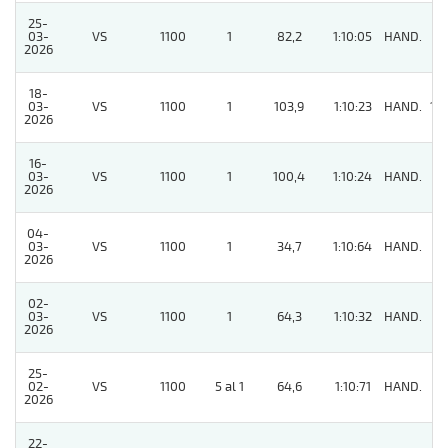
25-
03-
VS
1100
1
82,2
1:10:05
HAND.
11
2026
18-
03-
VS
1100
1
103,9
1:10:23
HAND.
10
2026
16-
03-
VS
1100
1
100,4
1:10:24
HAND.
8
2026
04-
03-
VS
1100
1
34,7
1:10:64
HAND.
9
2026
02-
03-
VS
1100
1
64,3
1:10:32
HAND.
9
2026
25-
02-
VS
1100
5 al 1
64,6
1:10:71
HAND.
8
2026
22-