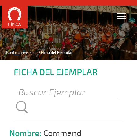
Usted está en:
Inicio
Ficha del Ejemplar
FICHA DEL EJEMPLAR
Nombre:
Command