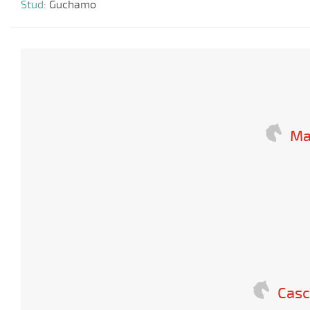
Stud:
Guchamo
Ma
Casc