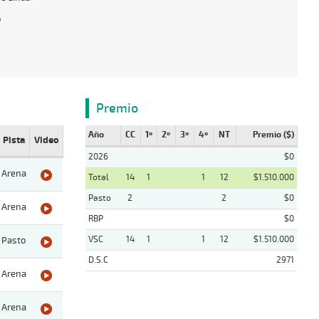
o
Premio
Año
CC
1º
2º
3º
4º
NT
Premio ($)
Pista
Video
2026
$0
Arena
Total
14
1
1
12
$1.510.000
Pasto
2
2
$0
Arena
RBP
$0
VSC
14
1
1
12
$1.510.000
Pasto
D.S.C
2971
Arena
Arena