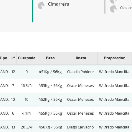
Cimarrera
Clasic
Tipo
Lº
Cuerpada
Peso
Jinete
Preparador
AND.
12
9
451Kg / 56Kg
Claudio Poblete
Wilfredo Mancilla
AND.
7
16 3/4
453Kg / 56Kg
Oscar Meneses
Wilfredo Mancilla
AND.
10
10
452Kg / 56Kg
Oscar Meneses
Wilfredo Mancilla
AND.
6
4 1/4
455Kg / 56Kg
Oscar Meneses
Wilfredo Mancilla
AND.
13
20 3/4
450Kg / 56Kg
Diego Carvacho
Wilfredo Mancilla