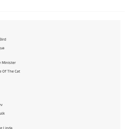
Bird
gua
 Minister
 Of The Cat
ev
ulk
e Linda