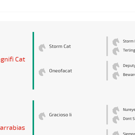
Storm 
Storm Cat
Terlin
gnifi Cat
Deputy
Oneofacat
Beware
Nurey
Gracioso Ii
Dont S
arrabias
Siempr