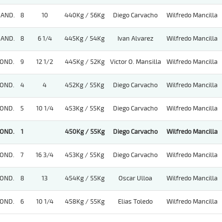
AND.
8
10
440Kg / 56Kg
Diego Carvacho
Wilfredo Mancilla
AND.
8
6 1/4
445Kg / 54Kg
Ivan Alvarez
Wilfredo Mancilla
OND.
9
12 1/2
445Kg / 52Kg
Victor O. Mansilla
Wilfredo Mancilla
OND.
4
4
452Kg / 55Kg
Diego Carvacho
Wilfredo Mancilla
OND.
5
10 1/4
453Kg / 55Kg
Diego Carvacho
Wilfredo Mancilla
OND.
1
450Kg / 55Kg
Diego Carvacho
Wilfredo Mancilla
OND.
7
16 3/4
453Kg / 55Kg
Diego Carvacho
Wilfredo Mancilla
OND.
8
13
454Kg / 55Kg
Oscar Ulloa
Wilfredo Mancilla
OND.
6
10 1/4
458Kg / 55Kg
Elias Toledo
Wilfredo Mancilla