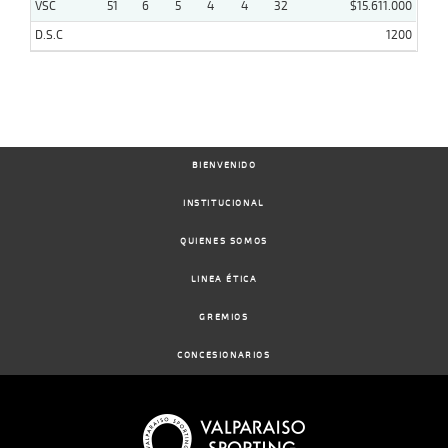
VSC
51
6
5
4
4
32
$15.611.000
D.S.C
1200
BIENVENIDO
INSTITUCIONAL
QUIENES SOMOS
LINEA ÉTICA
GREMIOS
CONCESIONARIOS