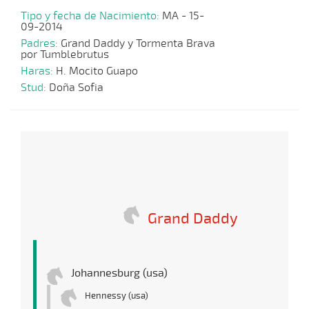
Tipo y fecha de Nacimiento:
MA - 15-
09-2014
Padres:
Grand Daddy y Tormenta Brava
por Tumblebrutus
Haras:
H. Mocito Guapo
Stud:
Doña Sofia
Grand Daddy
Johannesburg (usa)
Hennessy (usa)