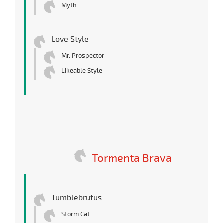
Myth
Love Style
Mr. Prospector
Likeable Style
Tormenta Brava
Tumblebrutus
Storm Cat