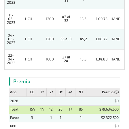
31
2023
11-
42 al
05-
HCH
1200
13,5
1:09:73
HAND.
4
32
2023
04-
05-
HCH
1200
55 al 0
45,2
1:08:72
HAND.
6
2023
22-
37 al
04-
HCH
1600
15,3
1:34:88
HAND.
9
24
2023
Premio
Año
CC
1º
2º
3º
4º
NT
Premio ($)
2026
$0
Total
154
14
12
26
17
85
$79.634.500
Pasto
3
1
1
1
$2.322.500
RBP
$0