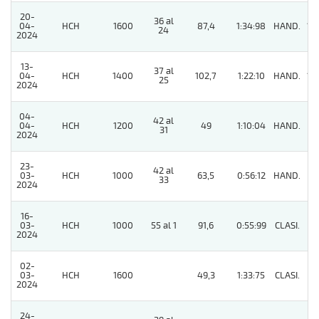
20-
36 al
04-
HCH
1600
87,4
1:34:98
HAND.
13
24
2024
13-
37 al
04-
HCH
1400
102,7
1:22:10
HAND.
12
25
2024
04-
42 al
04-
HCH
1200
49
1:10:04
HAND.
11
31
2024
23-
42 al
03-
HCH
1000
63,5
0:56:12
HAND.
5
33
2024
16-
03-
HCH
1000
55 al 1
91,6
0:55:99
CLASI.
11
2024
02-
03-
HCH
1600
49,3
1:33:75
CLASI.
8
2024
24-