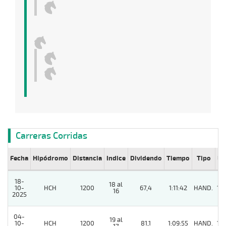
Carreras Corridas
Fecha
Hipódromo
Distancia
Indice
Dividendo
Tiempo
Tipo
Lº
18-
18 al
10-
HCH
1200
67,4
1:11:42
HAND.
10
16
2025
04-
19 al
10-
HCH
1200
81,1
1:09:55
HAND.
10