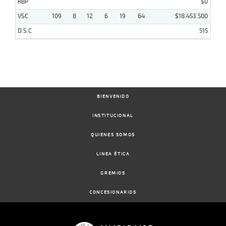
RBP
$0
VSC
109
8
12
6
19
64
$18.453.500
D.S.C
515
BIENVENIDO
INSTITUCIONAL
QUIENES SOMOS
LINEA ÉTICA
GREMIOS
CONCESIONARIOS