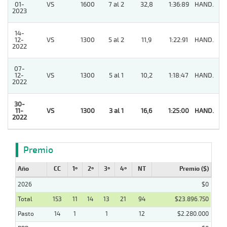
01-
VS
1600
7 al 2
32,8
1:36:89
HAND.
7
2023
14-
12-
VS
1300
5 al 2
11,9
1:22:91
HAND.
8
2022
07-
12-
VS
1300
5 al 1
10,2
1:18:47
HAND.
6
2022
30-
11-
VS
1300
3 al 1
16,6
1:25:00
HAND.
1
2022
Premio
Año
CC
1º
2º
3º
4º
NT
Premio ($)
2026
$0
Total
153
11
14
13
21
94
$23.896.750
Pasto
14
1
1
12
$2.280.000