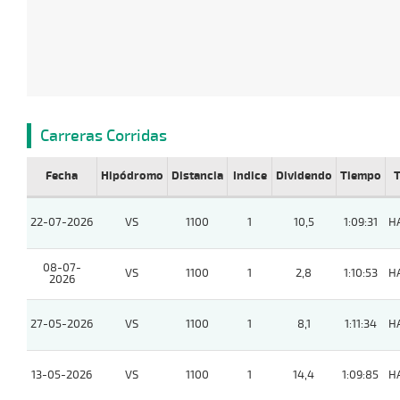
Carreras Corridas
Fecha
Hipódromo
Distancia
Indice
Dividendo
Tiempo
T
22-07-2026
VS
1100
1
10,5
1:09:31
H
08-07-
VS
1100
1
2,8
1:10:53
H
2026
27-05-2026
VS
1100
1
8,1
1:11:34
H
13-05-2026
VS
1100
1
14,4
1:09:85
H