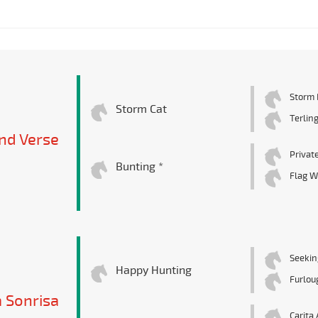
Storm 
Storm Cat
Terlin
And Verse
Privat
Bunting *
Flag W
Seekin
Happy Hunting
Furlou
 Sonrisa
Carita