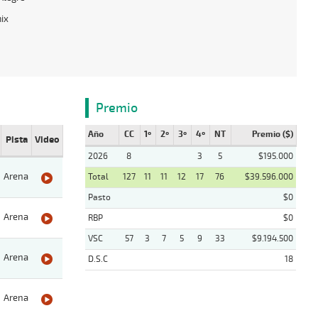
ix
Premio
Año
CC
1º
2º
3º
4º
NT
Premio ($)
Pista
Video
2026
8
3
5
$195.000
Arena
Total
127
11
11
12
17
76
$39.596.000
Pasto
$0
Arena
RBP
$0
VSC
57
3
7
5
9
33
$9.194.500
Arena
D.S.C
18
Arena