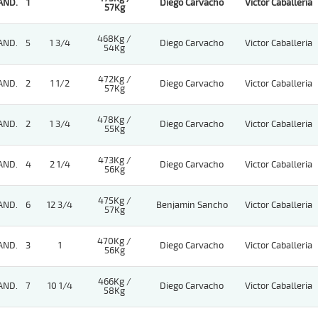
AND.
1
Diego Carvacho
Victor Caballeria
57Kg
468Kg /
AND.
5
1 3/4
Diego Carvacho
Victor Caballeria
54Kg
472Kg /
AND.
2
1 1/2
Diego Carvacho
Victor Caballeria
57Kg
478Kg /
AND.
2
1 3/4
Diego Carvacho
Victor Caballeria
55Kg
473Kg /
AND.
4
2 1/4
Diego Carvacho
Victor Caballeria
56Kg
475Kg /
AND.
6
12 3/4
Benjamin Sancho
Victor Caballeria
57Kg
470Kg /
AND.
3
1
Diego Carvacho
Victor Caballeria
56Kg
466Kg /
AND.
7
10 1/4
Diego Carvacho
Victor Caballeria
58Kg