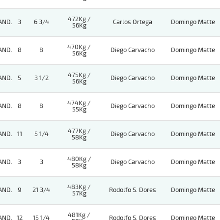
472Kg /
AND.
3
6 3/4
Carlos Ortega
Domingo Matte
56Kg
470Kg /
AND.
8
8
Diego Carvacho
Domingo Matte
56Kg
475Kg /
AND.
5
3 1/2
Diego Carvacho
Domingo Matte
56Kg
474Kg /
AND.
8
8
Diego Carvacho
Domingo Matte
55Kg
477Kg /
AND.
11
5 1/4
Diego Carvacho
Domingo Matte
58Kg
480Kg /
AND.
3
3
Diego Carvacho
Domingo Matte
58Kg
483Kg /
AND.
9
21 3/4
Rodolfo S. Dores
Domingo Matte
57Kg
481Kg /
AND.
12
15 1/4
Rodolfo S. Dores
Domingo Matte