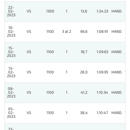
22-
02-
VS
1300
1
13,6
1:24:23
HAND.
9
2023
19-
02-
VS
1100
3 al 2
66,6
1:08:91
HAND.
6
2023
15-
02-
VS
1100
1
18,7
1:09:63
HAND.
2
2023
13-
02-
VS
1100
1
28,0
1:09:95
HAND.
10
2023
08-
02-
VS
1100
1
41,2
1:10:34
HAND.
6
2023
05-
02-
VS
1100
1
38,4
1:10:47
HAND.
10
2023
23-