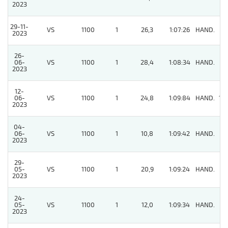
2023
29-11-
VS
1100
1
26,3
1:07:26
HAND.
6
2023
26-
06-
VS
1100
1
28,4
1:08:34
HAND.
9
2023
12-
06-
VS
1100
1
24,8
1:09:84
HAND.
10
2023
04-
06-
VS
1100
1
10,8
1:09:42
HAND.
5
2023
29-
05-
VS
1100
1
20,9
1:09:24
HAND.
5
2023
24-
05-
VS
1100
1
12,0
1:09:34
HAND.
9
2023