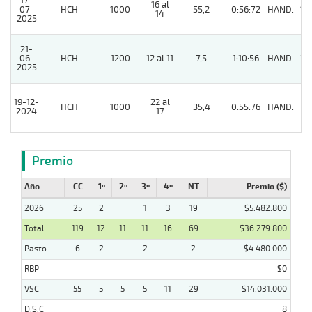
17-
16 al
07-
HCH
1000
55,2
0:56:72
HAND.
13
14
2025
21-
06-
HCH
1200
12 al 11
7,5
1:10:56
HAND.
12
2025
19-12-
22 al
HCH
1000
35,4
0:55:76
HAND.
8
2024
17
Premio
Año
CC
1º
2º
3º
4º
NT
Premio ($)
2026
25
2
1
3
19
$5.482.800
Total
119
12
11
11
16
69
$36.279.800
Pasto
6
2
2
2
$4.480.000
RBP
$0
VSC
55
5
5
5
11
29
$14.031.000
D.S.C
8