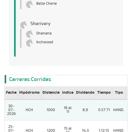
Belle Cherie
Sharivary
Shanana
Inchwood
Carreras Corridas
Fecha
Hipódromo
Distancia
Indice
Dividendo
Tiempo
Tipo
Lº
30-
18 al
07-
HCH
1000
8,9
0:57:71
HAND.
4
11
2026
25-
15 al
07-
HCH
1200
14,3
1:12:15
HAND.
6