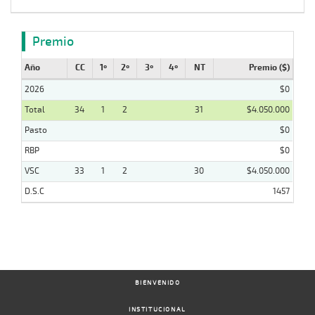
Premio
Año
CC
1º
2º
3º
4º
NT
Premio ($)
2026
$0
Total
34
1
2
31
$4.050.000
Pasto
$0
RBP
$0
VSC
33
1
2
30
$4.050.000
D.S.C
1457
BIENVENIDO
INSTITUCIONAL