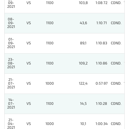
09-
VS
1100
103,8
1:08:72
COND.
10
2021
08-
09-
VS
1100
43,6
1:10:71
COND.
7
2021
01-
09-
VS
1100
89,1
1:10:83
COND.
9
2021
23-
08-
VS
1100
109,2
1:10:86
COND.
13
2021
21-
07-
VS
1000
122,4
0:57:97
COND.
10
2021
14-
07-
VS
1100
14,5
1:10:28
COND.
8
2021
21-
04-
VS
1000
10,1
1:00:34
COND.
9
2021