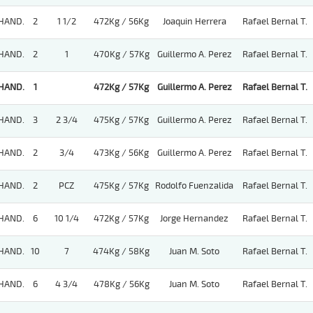
HAND.
2
1 1/2
472Kg / 56Kg
Joaquin Herrera
Rafael Bernal T.
HAND.
2
1
470Kg / 57Kg
Guillermo A. Perez
Rafael Bernal T.
HAND.
1
472Kg / 57Kg
Guillermo A. Perez
Rafael Bernal T.
HAND.
3
2 3/4
475Kg / 57Kg
Guillermo A. Perez
Rafael Bernal T.
HAND.
2
3/4
473Kg / 56Kg
Guillermo A. Perez
Rafael Bernal T.
HAND.
2
PCZ
475Kg / 57Kg
Rodolfo Fuenzalida
Rafael Bernal T.
HAND.
6
10 1/4
472Kg / 57Kg
Jorge Hernandez
Rafael Bernal T.
HAND.
10
7
474Kg / 58Kg
Juan M. Soto
Rafael Bernal T.
HAND.
6
4 3/4
478Kg / 56Kg
Juan M. Soto
Rafael Bernal T.