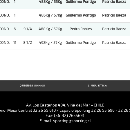
COND.
1
483Kg / 55Kg
Guillermo Pontigo
Patricio Baeza
COND.
1
485Kg / 57Kg
Guillermo Pontigo
Patricio Baeza
COND.
6
9 1/4
488Kg / 57Kg
Pedro Robles
Patricio Baeza
COND.
11
8 1/2
492Kg / 57Kg
Guillermo Pontigo
Patricio Baeza
QUIENES SOMOS
LINEA ÉTICA
Av. Los Castaños 404, Viña del Mar - CHILE
ono: Mesa Central 32 26 55 610 / Espacio Sporting 32 26 55 696 - 32 26 
Fax: (56-32) 2655691
E-mail: sporting@sporting.cl