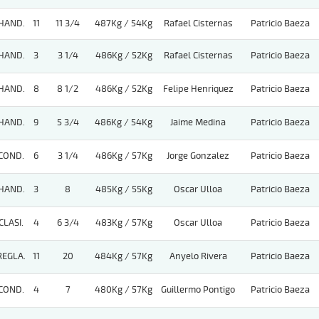
HAND.
11
11 3/4
487Kg / 54Kg
Rafael Cisternas
Patricio Baeza
HAND.
3
3 1/4
486Kg / 52Kg
Rafael Cisternas
Patricio Baeza
HAND.
8
8 1/2
486Kg / 52Kg
Felipe Henriquez
Patricio Baeza
HAND.
9
5 3/4
486Kg / 54Kg
Jaime Medina
Patricio Baeza
COND.
6
3 1/4
486Kg / 57Kg
Jorge Gonzalez
Patricio Baeza
HAND.
3
8
485Kg / 55Kg
Oscar Ulloa
Patricio Baeza
CLASI.
4
6 3/4
483Kg / 57Kg
Oscar Ulloa
Patricio Baeza
REGLA.
11
20
484Kg / 57Kg
Anyelo Rivera
Patricio Baeza
COND.
4
7
480Kg / 57Kg
Guillermo Pontigo
Patricio Baeza