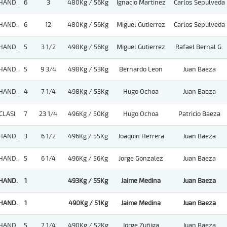
HAND.
6
3
480Kg / 56Kg
Ignacio Martinez
Carlos Sepulveda
HAND.
6
12
480Kg / 56Kg
Miguel Gutierrez
Carlos Sepulveda
HAND.
5
3 1/2
498Kg / 56Kg
Miguel Gutierrez
Rafael Bernal G.
HAND.
5
9 3/4
498Kg / 53Kg
Bernardo Leon
Juan Baeza
HAND.
4
7 1/4
498Kg / 53Kg
Hugo Ochoa
Juan Baeza
CLASI.
7
23 1/4
496Kg / 50Kg
Hugo Ochoa
Patricio Baeza
HAND.
3
6 1/2
496Kg / 55Kg
Joaquin Herrera
Juan Baeza
HAND.
5
6 1/4
496Kg / 56Kg
Jorge Gonzalez
Juan Baeza
HAND.
1
493Kg / 55Kg
Jaime Medina
Juan Baeza
HAND.
1
490Kg / 51Kg
Jaime Medina
Juan Baeza
HAND.
5
7 1/4
490Kg / 52Kg
Jorge Zuñiga
Juan Baeza