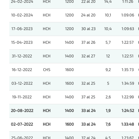
24-02-2024
HCH
1200
22 al 20
14,4
1:11:26
10-02-2024
HCH
1200
24 al 20
10,1
1:09:06
17-06-2023
HCH
1200
30 al 23
10,4
1:09:63
15-04-2023
HCH
1400
37 al 26
5,7
1:22:57
31-12-2022
HCH
1400
32 al 27
12
1:22:51
16-12-2022
CHS
1600
9,2
1:35:73
03-12-2022
HCH
1600
32 al 25
5
1:34:59
19-11-2022
HCH
1400
37 al 25
2,6
1:22:99
20-08-2022
HCH
1400
33 al 24
1,9
1:24:52
02-07-2022
HCH
1600
33 al 24
7,6
1:33:48
25-06-2022
HCH
1400
37 al 24
4,5
1:23:67