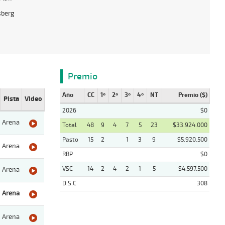
sberg
Premio
Año
CC
1º
2º
3º
4º
NT
Premio ($)
Pista
Video
2026
$0
Arena
Total
48
9
4
7
5
23
$33.924.000
Pasto
15
2
1
3
9
$5.920.500
Arena
RBP
$0
VSC
14
2
4
2
1
5
$4.597.500
Arena
D.S.C
308
Arena
Arena