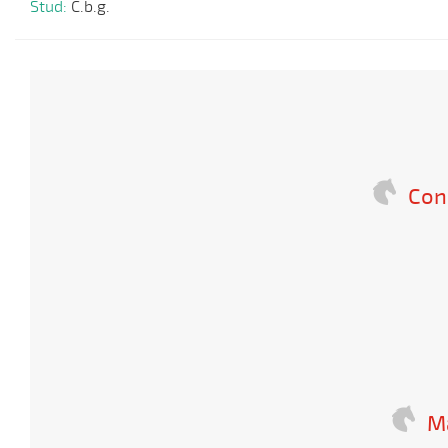
Stud:
C.b.g.
Con
Ma