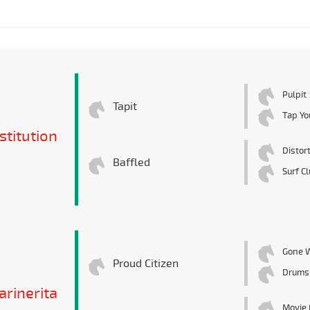
Pulpit
Tapit
Tap Yo
stitution
Distor
Baffled
Surf C
Gone 
Proud Citizen
Drums
rinerita
Movie 