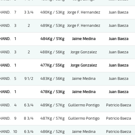
HAND.
7
3 3/4
490Kg / 53Kg
Jorge F. Hernandez
Juan Baeza
HAND.
3
2
489Kg / 53Kg
Jorge F. Hernandez
Juan Baeza
HAND.
1
484Kg / 51Kg
Jaime Medina
Juan Baeza
HAND.
3
2
488Kg / 56Kg
Jorge Gonzalez
Juan Baeza
HAND.
1
477Kg / 55Kg
Jorge Gonzalez
Juan Baeza
HAND.
5
9 1/2
483Kg / 56Kg
Jaime Medina
Juan Baeza
HAND.
1
478Kg / 53Kg
Jaime Medina
Juan Baeza
HAND.
4
6 3/4
489Kg / 57Kg
Guillermo Pontigo
Patricio Baeza
HAND.
9
8 3/4
487Kg / 57Kg
Guillermo Pontigo
Patricio Baeza
HAND.
10
6 3/4
486Kg / 52Kg
Jaime Medina
Patricio Baeza