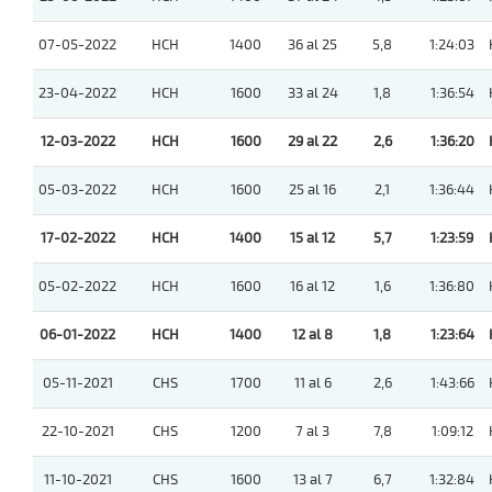
07-05-2022
HCH
1400
36 al 25
5,8
1:24:03
23-04-2022
HCH
1600
33 al 24
1,8
1:36:54
12-03-2022
HCH
1600
29 al 22
2,6
1:36:20
05-03-2022
HCH
1600
25 al 16
2,1
1:36:44
17-02-2022
HCH
1400
15 al 12
5,7
1:23:59
05-02-2022
HCH
1600
16 al 12
1,6
1:36:80
06-01-2022
HCH
1400
12 al 8
1,8
1:23:64
05-11-2021
CHS
1700
11 al 6
2,6
1:43:66
22-10-2021
CHS
1200
7 al 3
7,8
1:09:12
11-10-2021
CHS
1600
13 al 7
6,7
1:32:84