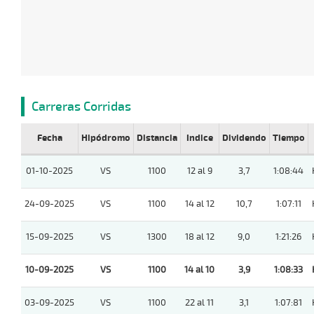
Carreras Corridas
Fecha
Hipódromo
Distancia
Indice
Dividendo
Tiempo
01-10-2025
VS
1100
12 al 9
3,7
1:08:44
24-09-2025
VS
1100
14 al 12
10,7
1:07:11
15-09-2025
VS
1300
18 al 12
9,0
1:21:26
10-09-2025
VS
1100
14 al 10
3,9
1:08:33
03-09-2025
VS
1100
22 al 11
3,1
1:07:81