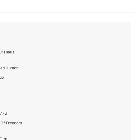
ur Heels
ted Humor
lub
West
 Of Freedom
Film