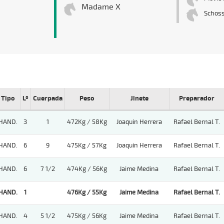
Madame X
Schos
Tipo
Lº
Cuerpada
Peso
Jinete
Preparador
HAND.
3
1
472Kg / 58Kg
Joaquin Herrera
Rafael Bernal T.
HAND.
6
9
475Kg / 57Kg
Joaquin Herrera
Rafael Bernal T.
HAND.
6
7 1/2
474Kg / 56Kg
Jaime Medina
Rafael Bernal T.
HAND.
1
476Kg / 55Kg
Jaime Medina
Rafael Bernal T.
HAND.
4
5 1/2
475Kg / 56Kg
Jaime Medina
Rafael Bernal T.