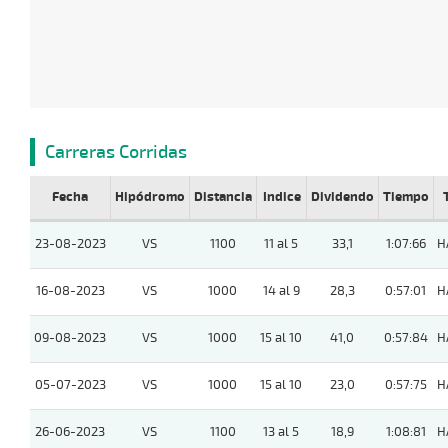
Carreras Corridas
Fecha
Hipódromo
Distancia
Indice
Dividendo
Tiempo
23-08-2023
VS
1100
11 al 5
33,1
1:07:66
H
16-08-2023
VS
1000
14 al 9
28,3
0:57:01
H
09-08-2023
VS
1000
15 al 10
41,0
0:57:84
H
05-07-2023
VS
1000
15 al 10
23,0
0:57:75
H
26-06-2023
VS
1100
13 al 5
18,9
1:08:81
H