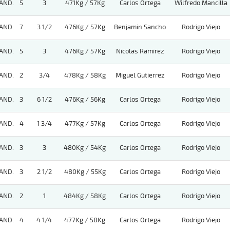
AND.
5
3
471Kg / 57Kg
Carlos Ortega
Wilfredo Mancilla
AND.
7
3 1/2
476Kg / 57Kg
Benjamin Sancho
Rodrigo Viejo
AND.
5
3
476Kg / 57Kg
Nicolas Ramirez
Rodrigo Viejo
AND.
2
3/4
478Kg / 58Kg
Miguel Gutierrez
Rodrigo Viejo
AND.
3
6 1/2
476Kg / 56Kg
Carlos Ortega
Rodrigo Viejo
AND.
4
1 3/4
477Kg / 57Kg
Carlos Ortega
Rodrigo Viejo
AND.
3
3
480Kg / 54Kg
Carlos Ortega
Rodrigo Viejo
AND.
3
2 1/2
480Kg / 55Kg
Carlos Ortega
Rodrigo Viejo
AND.
2
1
484Kg / 58Kg
Carlos Ortega
Rodrigo Viejo
AND.
4
4 1/4
477Kg / 58Kg
Carlos Ortega
Rodrigo Viejo