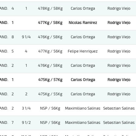
AND.
4
1
478Kg / 58Kg
Carlos Ortega
Rodrigo Viejo
AND.
1
477Kg / 58Kg
Nicolas Ramirez
Rodrigo Viejo
AND.
8
9 1/4
476Kg / 58Kg
Carlos Ortega
Rodrigo Viejo
AND.
5
4
477Kg / 56Kg
Felipe Henriquez
Rodrigo Viejo
AND.
2
1
476Kg / 58Kg
Carlos Ortega
Rodrigo Viejo
AND.
1
475Kg / 57Kg
Carlos Ortega
Rodrigo Viejo
AND.
2
2
475Kg / 55Kg
Carlos Ortega
Rodrigo Viejo
AND.
2
3 1/4
NSP / 56Kg
Maximiliano Salinas
Sebastian Salinas
AND.
7
9 1/2
NSP / 56Kg
Maximiliano Salinas
Sebastian Salinas