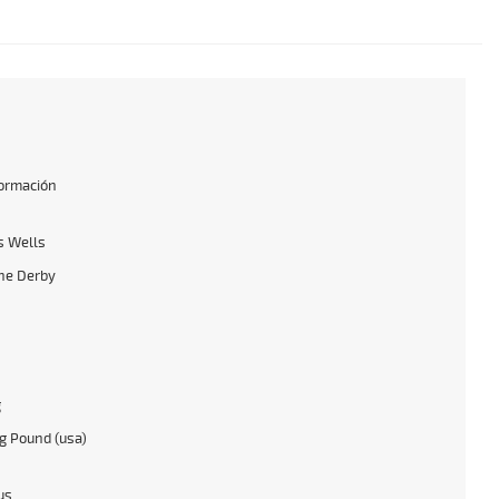
formación
s Wells
he Derby
g
ng Pound (usa)
us