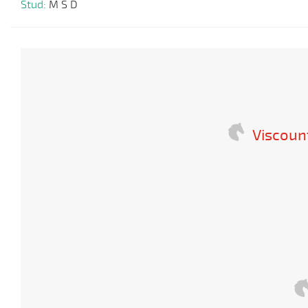
Stud:
M S D
Viscoun