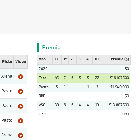
Premio
Año
CC
1º
2º
3º
4º
NT
Premio ($)
Pista
Video
2026
$0
Arena
Total
45
7
6
5
5
22
$16.107.500
Pasto
5
1
1
3
$1.940.000
Pasto
RBP
$0
VSC
39
6
6
4
4
19
$13.887.500
Pasto
D.S.C
1080
Pasto
Arena