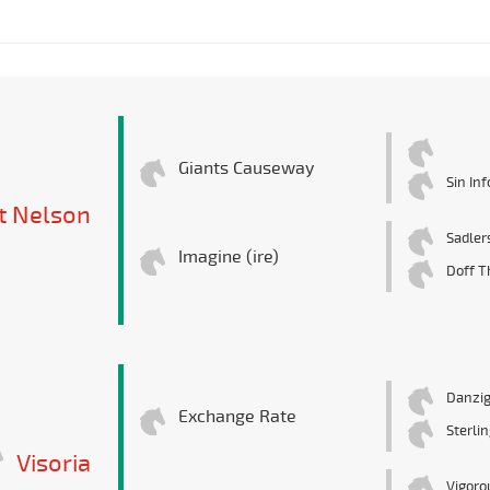
Giants Causeway
Sin In
t Nelson
Sadler
Imagine (ire)
Doff T
Danzi
Exchange Rate
Sterli
Visoria
Vigoro