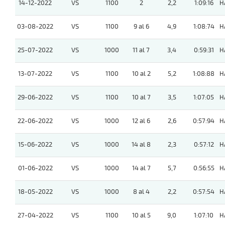
14-12-2022
VS
1100
2
2,2
1:09:16
H
03-08-2022
VS
1100
9 al 6
4,9
1:08:74
H
25-07-2022
VS
1000
11 al 7
3,4
0:59:31
H
13-07-2022
VS
1100
10 al 2
5,2
1:08:88
H
29-06-2022
VS
1100
10 al 7
3,5
1:07:05
H
22-06-2022
VS
1000
12 al 6
2,6
0:57:94
H
15-06-2022
VS
1000
14 al 8
2,3
0:57:12
H
01-06-2022
VS
1000
14 al 7
5,7
0:56:55
H
18-05-2022
VS
1000
8 al 4
2,2
0:57:54
H
27-04-2022
VS
1100
10 al 5
9,0
1:07:10
H