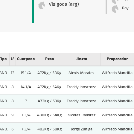
Visigoda (arg)
Roy
Tipo
Lº
Cuerpada
Peso
Jinete
Preparador
AND.
13
15 1/4
472Kg / 58Kg
Alexis Morales
Wilfredo Mancilla
AND.
8
14 1/4
472Kg / 54Kg
Freddy Inostroza
Wilfredo Mancilla
AND.
8
7
472Kg / 53Kg
Freddy Inostroza
Wilfredo Mancilla
AND.
9
7 3/4
480Kg / 54Kg
Nicolas Ramirez
Wilfredo Mancilla
AND.
6
7 3/4
482Kg / 58Kg
Jorge Zuñiga
Wilfredo Mancilla