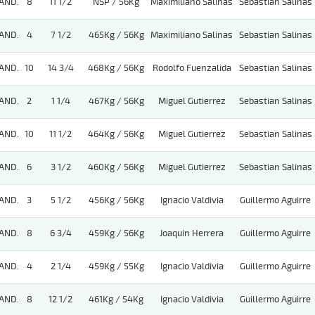
AND.
8
11 1/2
NSP / 56Kg
Maximiliano Salinas
Sebastian Salinas
AND.
4
7 1/2
465Kg / 56Kg
Maximiliano Salinas
Sebastian Salinas
AND.
10
14 3/4
468Kg / 56Kg
Rodolfo Fuenzalida
Sebastian Salinas
AND.
2
1 1/4
467Kg / 56Kg
Miguel Gutierrez
Sebastian Salinas
AND.
10
11 1/2
464Kg / 56Kg
Miguel Gutierrez
Sebastian Salinas
AND.
6
3 1/2
460Kg / 56Kg
Miguel Gutierrez
Sebastian Salinas
AND.
3
5 1/2
456Kg / 56Kg
Ignacio Valdivia
Guillermo Aguirre
AND.
8
6 3/4
459Kg / 56Kg
Joaquin Herrera
Guillermo Aguirre
AND.
4
2 1/4
459Kg / 55Kg
Ignacio Valdivia
Guillermo Aguirre
AND.
8
12 1/2
461Kg / 54Kg
Ignacio Valdivia
Guillermo Aguirre