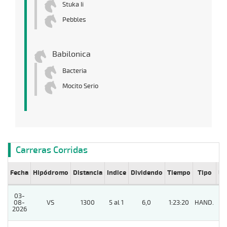
Stuka Ii
Pebbles
Babilonica
Bacteria
Mocito Serio
Carreras Corridas
Fecha
Hipódromo
Distancia
Indice
Dividendo
Tiempo
Tipo
Lº
03-
08-
VS
1300
5 al 1
6,0
1:23:20
HAND.
9
2026