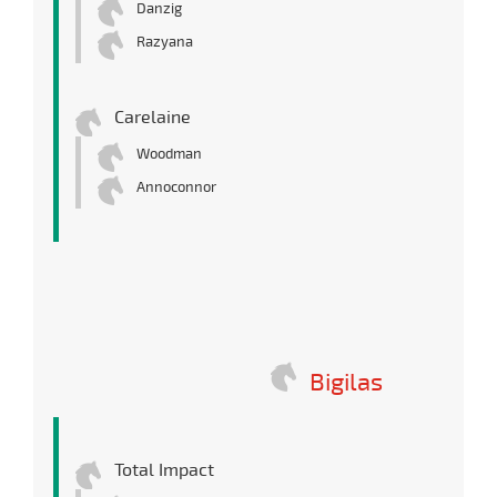
Danzig
Razyana
Carelaine
Woodman
Annoconnor
Bigilas
Total Impact