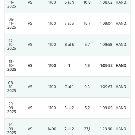
11-
VS
1100
6 al 4
10,8
1:08:62
HAND.
3
2025
05-
11-
VS
1100
7 al 5
16,7
1:09:04
HAND.
8
2025
27-
10-
VS
1100
8 al 6
5,7
1:09:58
HAND.
5
2025
15-
10-
VS
1100
1
1,9
1:09:52
HAND.
1
2025
08-
10-
VS
1100
7 al 1
9,4
1:09:67
HAND.
4
2025
29-
09-
VS
1100
3 al 2
5,2
1:09:09
HAND.
7
2025
15-
09-
VS
1400
7 al 2
27,1
1:28:90
HAND.
10
2025