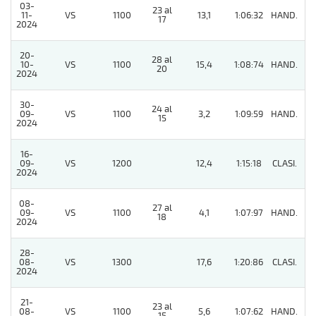
03-
23 al
11-
VS
1100
13,1
1:06:32
HAND.
6
17
2024
20-
28 al
10-
VS
1100
15,4
1:08:74
HAND.
9
20
2024
30-
24 al
09-
VS
1100
3,2
1:09:59
HAND.
2
15
2024
16-
09-
VS
1200
12,4
1:15:18
CLASI.
4
2024
08-
27 al
09-
VS
1100
4,1
1:07:97
HAND.
4
18
2024
28-
08-
VS
1300
17,6
1:20:86
CLASI.
3
2024
21-
23 al
08-
VS
1100
5,6
1:07:62
HAND.
4