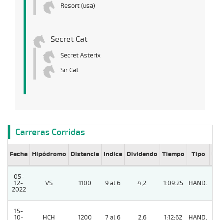
Resort (usa)
Secret Cat
Secret Asterix
Sir Cat
Carreras Corridas
Fecha
Hipódromo
Distancia
Indice
Dividendo
Tiempo
Tipo
Lº
05-
12-
VS
1100
9 al 6
4,2
1:09:25
HAND.
2022
15-
10-
HCH
1200
7 al 6
2,6
1:12:62
HAND.
2