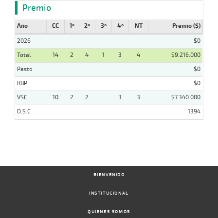
Premio
Año
CC
1º
2º
3º
4º
NT
Premio ($)
2026
$0
Total
14
2
4
1
3
4
$9.216.000
Pasto
$0
RBP
$0
VSC
10
2
2
3
3
$7.340.000
D.S.C
1394
BIENVENIDO
INSTITUCIONAL
QUIENES SOMOS