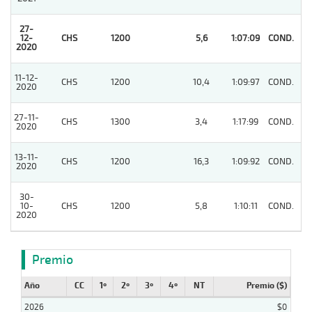
27-
12-
CHS
1200
5,6
1:07:09
COND.
1
2020
11-12-
CHS
1200
10,4
1:09:97
COND.
3
2020
27-11-
CHS
1300
3,4
1:17:99
COND.
3
2020
13-11-
CHS
1200
16,3
1:09:92
COND.
6
2020
30-
10-
CHS
1200
5,8
1:10:11
COND.
8
2020
Premio
Año
CC
1º
2º
3º
4º
NT
Premio ($)
2026
$0