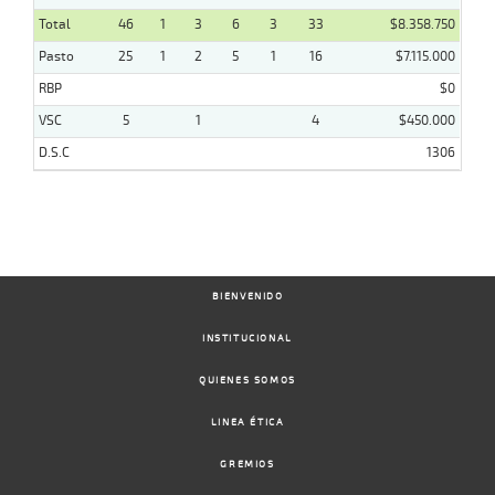
Total
46
1
3
6
3
33
$8.358.750
Pasto
25
1
2
5
1
16
$7.115.000
RBP
$0
VSC
5
1
4
$450.000
D.S.C
1306
BIENVENIDO
INSTITUCIONAL
QUIENES SOMOS
LINEA ÉTICA
GREMIOS