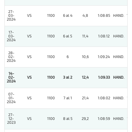
27-
03-
VS
1100
6 al 4
4,8
1:08:85
HAND.
10
2024
17-
03-
VS
1100
6 al 5
11,4
1:08:12
HAND.
3
2024
28-
02-
VS
1100
6
10,6
1:09:24
HAND.
3
2024
14-
02-
VS
1100
3 al 2
12,4
1:09:33
HAND.
1
2024
07-
01-
VS
1100
7 al 1
21,4
1:08:02
HAND.
13
2024
27-
12-
VS
1100
8 al 5
29,2
1:08:59
HAND.
13
2023