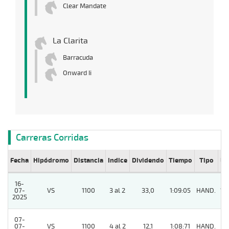
Clear Mandate
La Clarita
Barracuda
Onward Ii
Carreras Corridas
Fecha
Hipódromo
Distancia
Indice
Dividendo
Tiempo
Tipo
Lº
16-
07-
VS
1100
3 al 2
33,0
1:09:05
HAND.
13
2025
07-
07-
VS
1100
4 al 2
12,1
1:08:71
HAND.
11