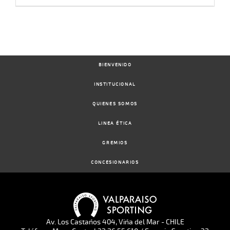
BIENVENIDO
INSTITUCIONAL
QUIENES SOMOS
LINEA ÉTICA
GREMIOS
CONCESIONARIOS
Av. Los Castaños 404, Viña del Mar - CHILE