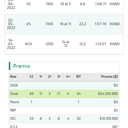
01-
06-
VS
1100
10 al 5
8,6
1:08:71
HAND.
8
2022
22-
05-
VS
1100
16 al 11
22,2
1:07:70
HAND.
9
2022
14-
14 al
05-
HCH
1200
12,2
1:12:07
HAND.
7
12
2022
Premio
Año
CC
1º
2º
3º
4º
NT
Premio ($)
2026
$0
Total
63
11
3
11
4
34
$24.203.000
Pasto
1
1
$0
RBP
$0
VSC
53
8
3
8
4
30
$16.105.000
D.S.C
387