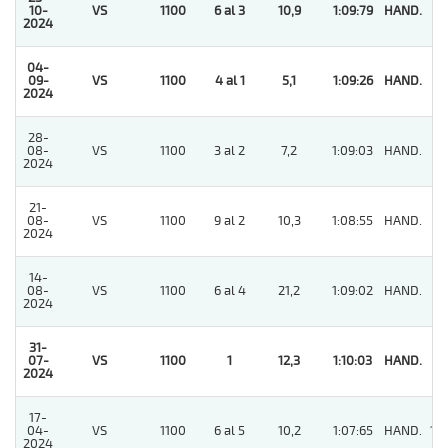
10-
VS
1100
6 al 3
10,9
1:09:79
HAND.
1
2024
04-
09-
VS
1100
4 al 1
5,1
1:09:26
HAND.
1
2024
28-
08-
VS
1100
3 al 2
7,2
1:09:03
HAND.
4
2024
21-
08-
VS
1100
9 al 2
10,3
1:08:55
HAND.
4
2024
14-
08-
VS
1100
6 al 4
21,2
1:09:02
HAND.
6
2024
31-
07-
VS
1100
1
12,3
1:10:03
HAND.
1
2024
17-
04-
VS
1100
6 al 5
10,2
1:07:65
HAND.
10
2024