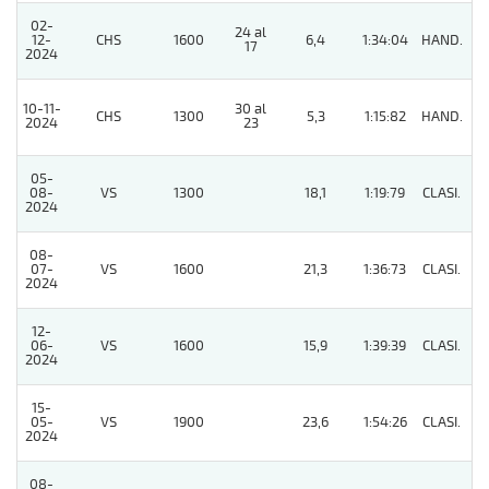
02-
24 al
12-
CHS
1600
6,4
1:34:04
HAND.
7
17
2024
10-11-
30 al
CHS
1300
5,3
1:15:82
HAND.
3
2024
23
05-
08-
VS
1300
18,1
1:19:79
CLASI.
5
2024
08-
07-
VS
1600
21,3
1:36:73
CLASI.
7
2024
12-
06-
VS
1600
15,9
1:39:39
CLASI.
8
2024
15-
05-
VS
1900
23,6
1:54:26
CLASI.
9
2024
08-