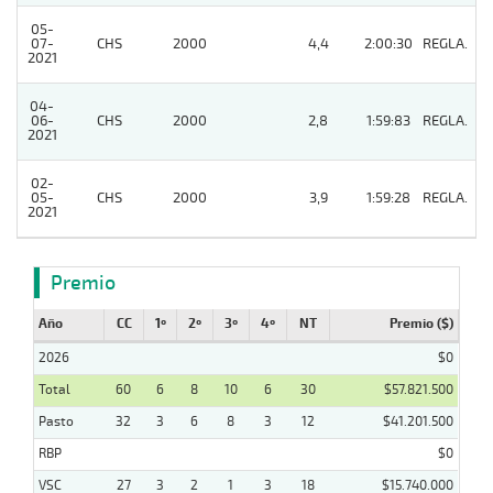
05-
07-
CHS
2000
4,4
2:00:30
REGLA.
3
2021
04-
06-
CHS
2000
2,8
1:59:83
REGLA.
2
2021
02-
05-
CHS
2000
3,9
1:59:28
REGLA.
10
2021
Premio
Año
CC
1º
2º
3º
4º
NT
Premio ($)
2026
$0
Total
60
6
8
10
6
30
$57.821.500
Pasto
32
3
6
8
3
12
$41.201.500
RBP
$0
VSC
27
3
2
1
3
18
$15.740.000