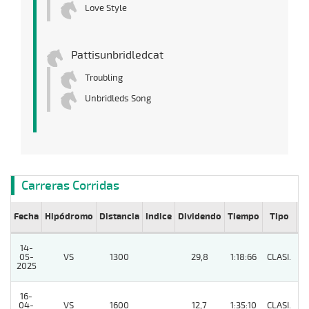
Love Style
Pattisunbridledcat
Troubling
Unbridleds Song
Carreras Corridas
Fecha
Hipódromo
Distancia
Indice
Dividendo
Tiempo
Tipo
Lº
14-
05-
VS
1300
29,8
1:18:66
CLASI.
9
2025
16-
04-
VS
1600
12,7
1:35:10
CLASI.
5