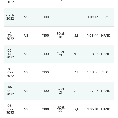
19
2022
21-11-
VS
1100
11,1
1:08:12
CLASI.
14
2022
02-
30 al
11-
VS
1100
5,1
1:08:44
HAND.
1
18
2022
09-
28 al
10-
VS
1100
9,9
1:08:95
HAND.
4
17
2022
28-
09-
VS
1100
7,3
1:08:34
CLASI.
8
2022
19-
32 al
09-
VS
1100
2,4
1:07:47
HAND.
4
21
2022
06-
32 al
07-
VS
1100
2,1
1:06:38
HAND.
1
20
2022