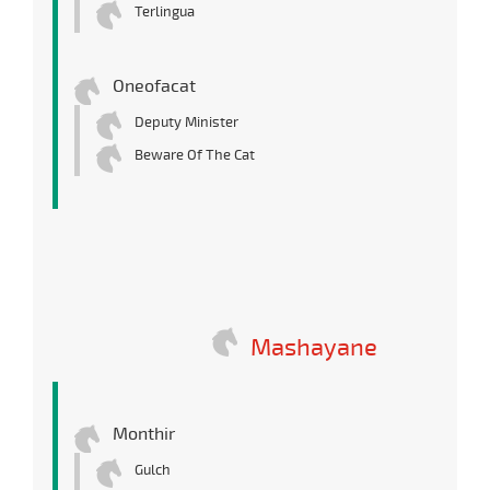
Terlingua
Oneofacat
Deputy Minister
Beware Of The Cat
Mashayane
Monthir
Gulch