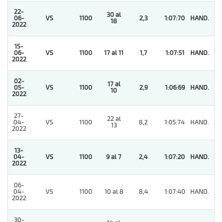
22-
30 al
06-
VS
1100
2,3
1:07:70
HAND.
1
18
2022
15-
06-
VS
1100
17 al 11
1,7
1:07:51
HAND.
1
2022
02-
17 al
05-
VS
1100
2,9
1:06:69
HAND.
1
10
2022
27-
22 al
04-
VS
1100
8,2
1:05:74
HAND.
4
13
2022
13-
04-
VS
1100
9 al 7
2,4
1:07:20
HAND.
1
2022
06-
04-
VS
1100
10 al 8
8,4
1:07:40
HAND.
4
2022
30-