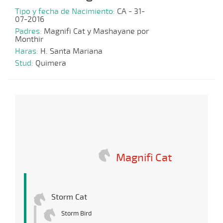
Tipo y fecha de Nacimiento:
CA - 31-
07-2016
Padres:
Magnifi Cat y Mashayane por
Monthir
Haras:
H. Santa Mariana
Stud:
Quimera
Magnifi Cat
Storm Cat
Storm Bird