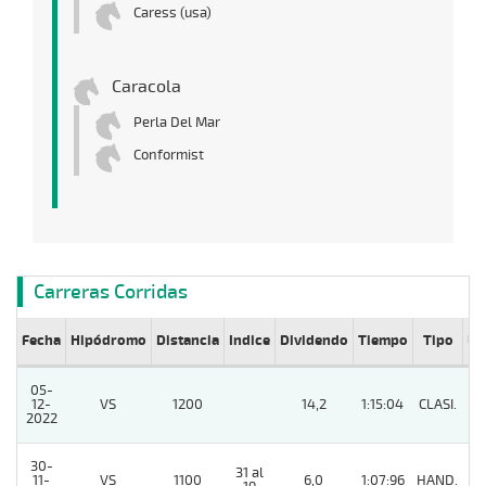
Caress (usa)
Caracola
Perla Del Mar
Conformist
Carreras Corridas
Fecha
Hipódromo
Distancia
Indice
Dividendo
Tiempo
Tipo
Lº
05-
12-
VS
1200
14,2
1:15:04
CLASI.
3
2022
30-
31 al
11-
VS
1100
6,0
1:07:96
HAND.
3