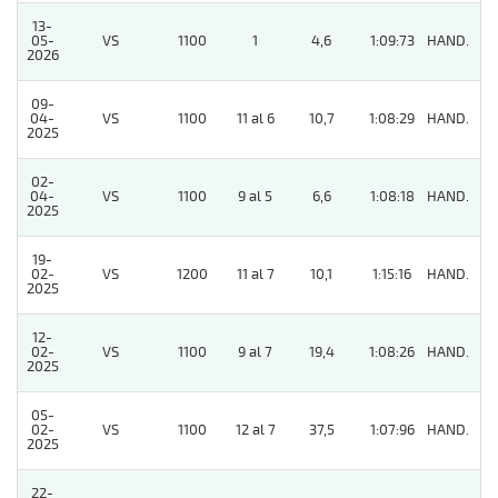
13-
05-
VS
1100
1
4,6
1:09:73
HAND.
9
2026
09-
04-
VS
1100
11 al 6
10,7
1:08:29
HAND.
4
2025
02-
04-
VS
1100
9 al 5
6,6
1:08:18
HAND.
11
2025
19-
02-
VS
1200
11 al 7
10,1
1:15:16
HAND.
5
2025
12-
02-
VS
1100
9 al 7
19,4
1:08:26
HAND.
9
2025
05-
02-
VS
1100
12 al 7
37,5
1:07:96
HAND.
3
2025
22-