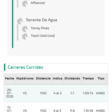
Affianced
Torrente De Agua
Torrey Pines
Touch Gold (usa)
Carreras Corridas
Fecha
Hipódromo
Distancia
Indice
Dividendo
Tiempo
Tipo
Lº
29-
07-
VS
1100
4 al 3
7,7
1:09:74
HAND.
10
2026
15-
07-
VS
1100
6 al 5
11,6
1:10:59
HAND.
5