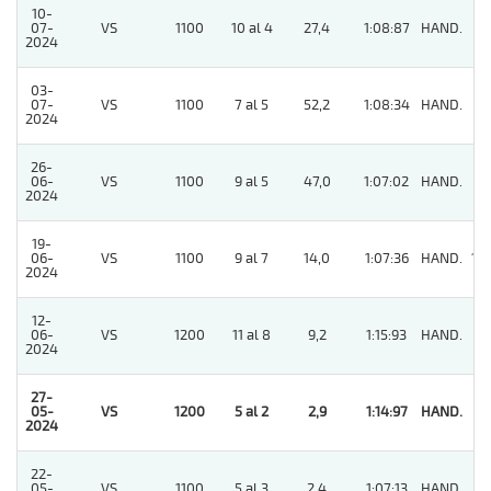
10-
07-
VS
1100
10 al 4
27,4
1:08:87
HAND.
3
2024
03-
07-
VS
1100
7 al 5
52,2
1:08:34
HAND.
8
2024
26-
06-
VS
1100
9 al 5
47,0
1:07:02
HAND.
6
2024
19-
06-
VS
1100
9 al 7
14,0
1:07:36
HAND.
10
2024
12-
06-
VS
1200
11 al 8
9,2
1:15:93
HAND.
6
2024
27-
05-
VS
1200
5 al 2
2,9
1:14:97
HAND.
1
2024
22-
05-
VS
1100
5 al 3
2,4
1:07:13
HAND.
3