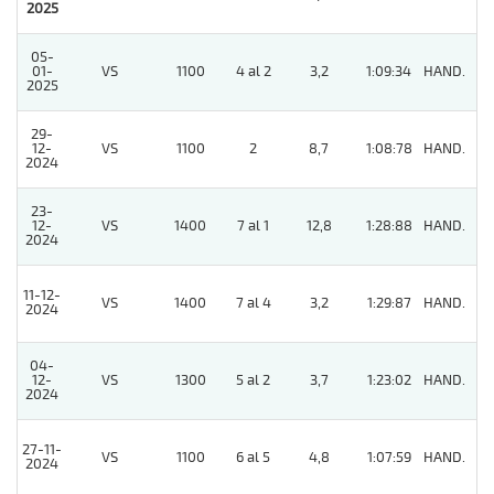
2025
05-
01-
VS
1100
4 al 2
3,2
1:09:34
HAND.
4
2025
29-
12-
VS
1100
2
8,7
1:08:78
HAND.
2
2024
23-
12-
VS
1400
7 al 1
12,8
1:28:88
HAND.
4
2024
11-12-
VS
1400
7 al 4
3,2
1:29:87
HAND.
5
2024
04-
12-
VS
1300
5 al 2
3,7
1:23:02
HAND.
4
2024
27-11-
VS
1100
6 al 5
4,8
1:07:59
HAND.
5
2024