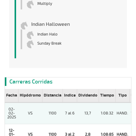
Multiply
Indian Halloween
Indian Halo
Sunday Break
Carreras Corridas
Fecha
Hipódromo
Distancia
Indice
Dividendo
Tiempo
Tipo
Lº
02-
02-
VS
1100
7 al 6
13,7
1:08:32
HAND.
12
2025
12-
01-
VS
1100
3 al 2
2,8
1:08:85
HAND.
1