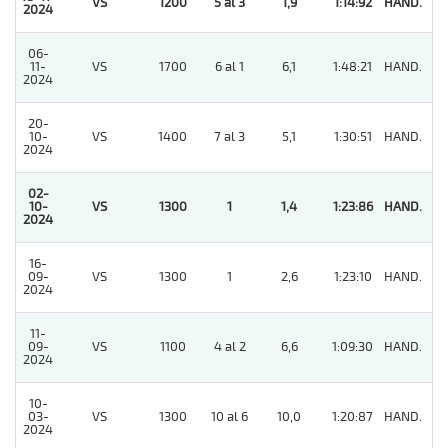
VS
1200
5 al 3
1,9
1:14:92
HAND.
1
2024
06-
11-
VS
1700
6 al 1
6,1
1:48:21
HAND.
3
2024
20-
10-
VS
1400
7 al 3
5,1
1:30:51
HAND.
5
2024
02-
10-
VS
1300
1
1,4
1:23:86
HAND.
1
2024
16-
09-
VS
1300
1
2,6
1:23:10
HAND.
5
2024
11-
09-
VS
1100
4 al 2
6,6
1:09:30
HAND.
6
2024
10-
03-
VS
1300
10 al 6
10,0
1:20:87
HAND.
2
2024