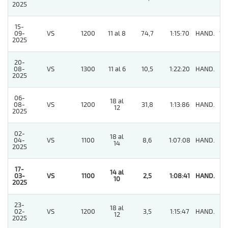
2025
15-
09-
VS
1200
11 al 8
74,7
1:15:70
HAND.
10
2025
20-
08-
VS
1300
11 al 6
10,5
1:22:20
HAND.
8
2025
06-
18 al
08-
VS
1200
31,8
1:13:86
HAND.
7
12
2025
02-
18 al
04-
VS
1100
8,6
1:07:08
HAND.
8
14
2025
17-
14 al
03-
VS
1100
2,5
1:08:41
HAND.
1
10
2025
23-
18 al
02-
VS
1200
3,5
1:15:47
HAND.
3
12
2025