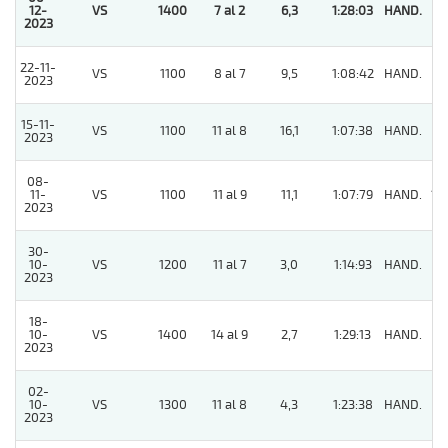
12-
VS
1400
7 al 2
6,3
1:28:03
HAND.
1
2023
22-11-
VS
1100
8 al 7
9,5
1:08:42
HAND.
8
2023
15-11-
VS
1100
11 al 8
16,1
1:07:38
HAND.
7
2023
08-
11-
VS
1100
11 al 9
11,1
1:07:79
HAND.
10
2023
30-
10-
VS
1200
11 al 7
3,0
1:14:93
HAND.
6
2023
18-
10-
VS
1400
14 al 9
2,7
1:29:13
HAND.
6
2023
02-
10-
VS
1300
11 al 8
4,3
1:23:38
HAND.
2
2023