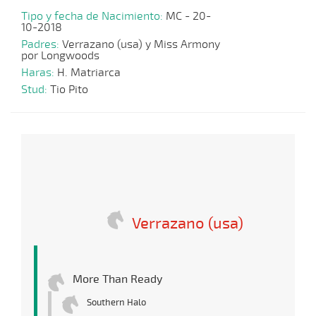
Tipo y fecha de Nacimiento:
MC - 20-
10-2018
Padres:
Verrazano (usa) y Miss Armony
por Longwoods
Haras:
H. Matriarca
Stud:
Tio Pito
Verrazano (usa)
More Than Ready
Southern Halo