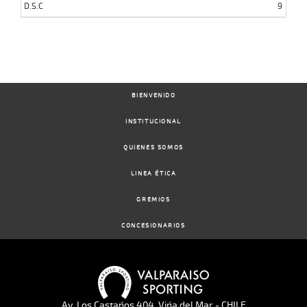
D.S.C
9
BIENVENIDO
INSTITUCIONAL
QUIENES SOMOS
LINEA ÉTICA
GREMIOS
CONCESIONARIOS
Av. Los Castaños 404, Viña del Mar - CHILE