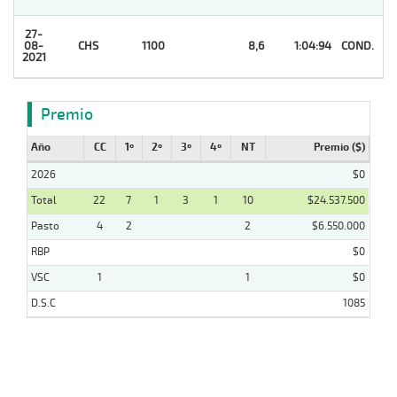
27-
08-
CHS
1100
8,6
1:04:94
COND.
1
2021
Premio
Año
CC
1º
2º
3º
4º
NT
Premio ($)
2026
$0
Total
22
7
1
3
1
10
$24.537.500
Pasto
4
2
2
$6.550.000
RBP
$0
VSC
1
1
$0
D.S.C
1085