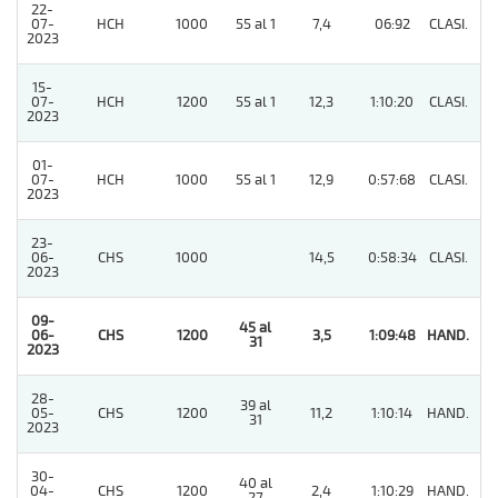
22-
07-
HCH
1000
55 al 1
7,4
06:92
CLASI.
6
2023
15-
07-
HCH
1200
55 al 1
12,3
1:10:20
CLASI.
5
2023
01-
07-
HCH
1000
55 al 1
12,9
0:57:68
CLASI.
6
2023
23-
06-
CHS
1000
14,5
0:58:34
CLASI.
5
2023
09-
45 al
06-
CHS
1200
3,5
1:09:48
HAND.
1
31
2023
28-
39 al
05-
CHS
1200
11,2
1:10:14
HAND.
2
31
2023
30-
40 al
04-
CHS
1200
2,4
1:10:29
HAND.
9