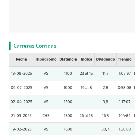
Carreras Corridas
Fecha
Hipódromo
Distancia
Indice
Dividendo
Tiempo
13-08-2025
VS
1100
23 al 15
11,7
1:07:97
09-07-2025
VS
1000
19 al 8
2,8
0:58:08
02-04-2025
VS
1300
9,8
1:17:07
21-03-2025
CHS
1300
26 al 18
16,3
1:14:82
19-02-2025
VS
1600
30,7
1:36:03