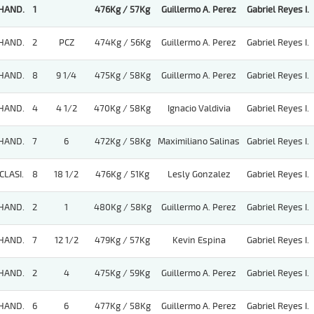
HAND.
1
476Kg / 57Kg
Guillermo A. Perez
Gabriel Reyes I.
HAND.
2
PCZ
474Kg / 56Kg
Guillermo A. Perez
Gabriel Reyes I.
HAND.
8
9 1/4
475Kg / 58Kg
Guillermo A. Perez
Gabriel Reyes I.
HAND.
4
4 1/2
470Kg / 58Kg
Ignacio Valdivia
Gabriel Reyes I.
HAND.
7
6
472Kg / 58Kg
Maximiliano Salinas
Gabriel Reyes I.
CLASI.
8
18 1/2
476Kg / 51Kg
Lesly Gonzalez
Gabriel Reyes I.
HAND.
2
1
480Kg / 58Kg
Guillermo A. Perez
Gabriel Reyes I.
HAND.
7
12 1/2
479Kg / 57Kg
Kevin Espina
Gabriel Reyes I.
HAND.
2
4
475Kg / 59Kg
Guillermo A. Perez
Gabriel Reyes I.
HAND.
6
6
477Kg / 58Kg
Guillermo A. Perez
Gabriel Reyes I.