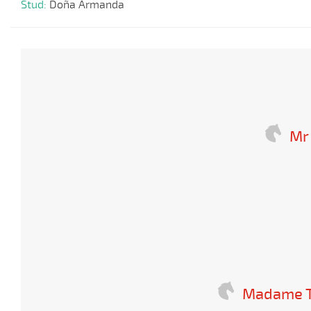
Stud:
Doña Armanda
Mr
Madame T