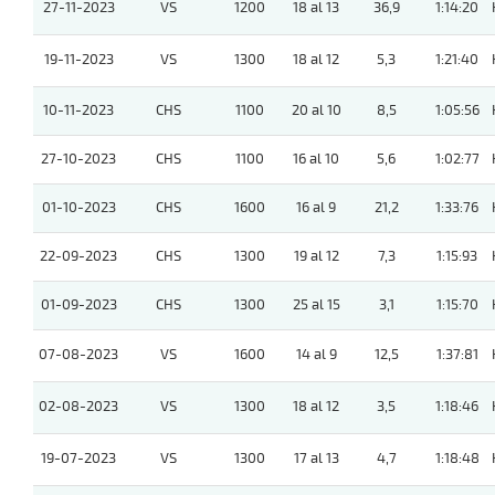
27-11-2023
VS
1200
18 al 13
36,9
1:14:20
19-11-2023
VS
1300
18 al 12
5,3
1:21:40
10-11-2023
CHS
1100
20 al 10
8,5
1:05:56
27-10-2023
CHS
1100
16 al 10
5,6
1:02:77
01-10-2023
CHS
1600
16 al 9
21,2
1:33:76
22-09-2023
CHS
1300
19 al 12
7,3
1:15:93
01-09-2023
CHS
1300
25 al 15
3,1
1:15:70
07-08-2023
VS
1600
14 al 9
12,5
1:37:81
02-08-2023
VS
1300
18 al 12
3,5
1:18:46
19-07-2023
VS
1300
17 al 13
4,7
1:18:48