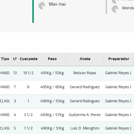
Wei-hai
World
Tipo
Lº
Cuerpada
Peso
Jinete
Preparador
HAND.
13
19 1/2
491Kg / 55Kg
Nelson Rojas
Gabriel Reyes I.
HAND.
7
6
495Kg / 60Kg
Gerard Rodriguez
Gabriel Reyes I.
CLASI.
3
1
490Kg / 55Kg
Gerard Rodriguez
Gabriel Reyes I.
HAND.
4
3 1/2
493Kg / 57Kg
Guillermo A. Perez
Gabriel Reyes I.
CLASI.
5
7 1/2
490Kg / 51Kg
Luis D. Menghini
Gabriel Reyes I.