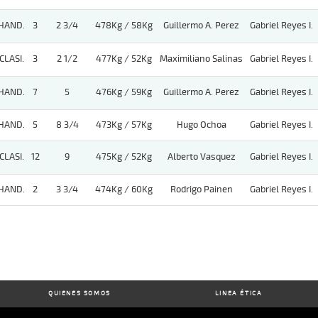
HAND.
3
2 3/4
478Kg / 58Kg
Guillermo A. Perez
Gabriel Reyes I.
CLASI.
3
2 1/2
477Kg / 52Kg
Maximiliano Salinas
Gabriel Reyes I.
HAND.
7
5
476Kg / 59Kg
Guillermo A. Perez
Gabriel Reyes I.
HAND.
5
8 3/4
473Kg / 57Kg
Hugo Ochoa
Gabriel Reyes I.
CLASI.
12
9
475Kg / 52Kg
Alberto Vasquez
Gabriel Reyes I.
HAND.
2
3 3/4
474Kg / 60Kg
Rodrigo Painen
Gabriel Reyes I.
QUIENES SOMOS
LINEA ÉTICA