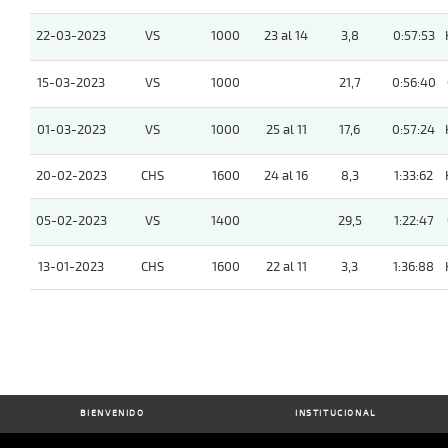
22-03-2023
VS
1000
23 al 14
3,8
0:57:53
15-03-2023
VS
1000
21,7
0:56:40
01-03-2023
VS
1000
25 al 11
17,6
0:57:24
20-02-2023
CHS
1600
24 al 16
8,3
1:33:62
05-02-2023
VS
1400
29,5
1:22:47
13-01-2023
CHS
1600
22 al 11
3,3
1:36:88
BIENVENIDO
INSTITUCIONAL