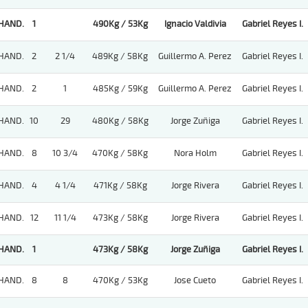
HAND.
1
490Kg / 53Kg
Ignacio Valdivia
Gabriel Reyes I.
HAND.
2
2 1/4
489Kg / 58Kg
Guillermo A. Perez
Gabriel Reyes I.
HAND.
2
1
485Kg / 59Kg
Guillermo A. Perez
Gabriel Reyes I.
HAND.
10
29
480Kg / 58Kg
Jorge Zuñiga
Gabriel Reyes I.
HAND.
8
10 3/4
470Kg / 58Kg
Nora Holm
Gabriel Reyes I.
HAND.
4
4 1/4
471Kg / 58Kg
Jorge Rivera
Gabriel Reyes I.
HAND.
12
11 1/4
473Kg / 58Kg
Jorge Rivera
Gabriel Reyes I.
HAND.
1
473Kg / 58Kg
Jorge Zuñiga
Gabriel Reyes I.
HAND.
8
8
470Kg / 53Kg
Jose Cueto
Gabriel Reyes I.