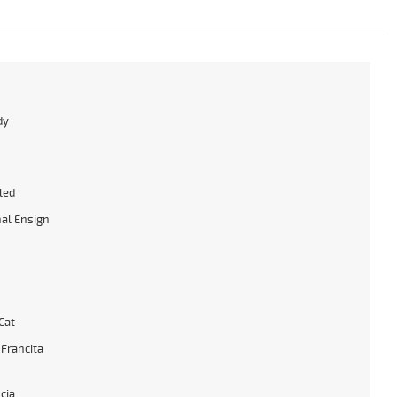
dy
h
led
al Ensign
Cat
 Francita
cia