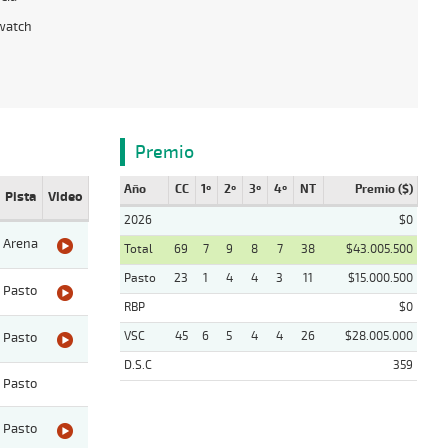
watch
Premio
Año
CC
1º
2º
3º
4º
NT
Premio ($)
Pista
Video
2026
$0
Arena
Total
69
7
9
8
7
38
$43.005.500
Pasto
23
1
4
4
3
11
$15.000.500
Pasto
RBP
$0
VSC
45
6
5
4
4
26
$28.005.000
Pasto
D.S.C
359
Pasto
Pasto