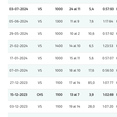
03-07-2024
VS
1000
24 al 11
5,4
0:57:93
05-06-2024
VS
1300
11 al 9
7,6
1:17:64
29-05-2024
VS
1000
10 al 2
10,6
0:57:92
21-02-2024
VS
1400
14 al 10
6,5
1:23:53
17-01-2024
VS
1000
15 al 11
5,6
0:57:07
07-01-2024
VS
1000
18 al 10
17,6
0:56:50
27-12-2023
VS
1100
17 al 14
85,0
1:07:77
15-12-2023
CHS
1100
13 al 7
3,9
1:02:69
03-12-2023
VS
1100
19 al 14
28,0
1:07:20