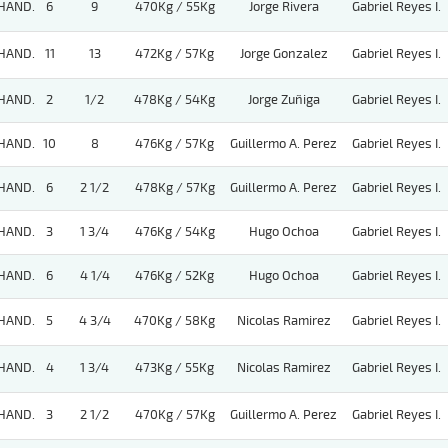
HAND.
6
9
470Kg / 55Kg
Jorge Rivera
Gabriel Reyes I.
HAND.
11
13
472Kg / 57Kg
Jorge Gonzalez
Gabriel Reyes I.
HAND.
2
1/2
478Kg / 54Kg
Jorge Zuñiga
Gabriel Reyes I.
HAND.
10
8
476Kg / 57Kg
Guillermo A. Perez
Gabriel Reyes I.
HAND.
6
2 1/2
478Kg / 57Kg
Guillermo A. Perez
Gabriel Reyes I.
HAND.
3
1 3/4
476Kg / 54Kg
Hugo Ochoa
Gabriel Reyes I.
HAND.
6
4 1/4
476Kg / 52Kg
Hugo Ochoa
Gabriel Reyes I.
HAND.
5
4 3/4
470Kg / 58Kg
Nicolas Ramirez
Gabriel Reyes I.
HAND.
4
1 3/4
473Kg / 55Kg
Nicolas Ramirez
Gabriel Reyes I.
HAND.
3
2 1/2
470Kg / 57Kg
Guillermo A. Perez
Gabriel Reyes I.