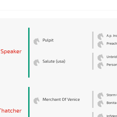
A.p. In
Pulpit
Preac
 Speaker
Unbrid
Salute (usa)
Person
Storm 
Merchant Of Venice
Bonita
hatcher
Infiden