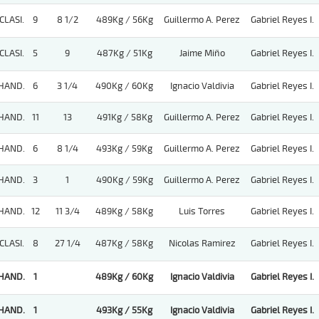
CLASI.
9
8 1/2
489Kg / 56Kg
Guillermo A. Perez
Gabriel Reyes I.
CLASI.
5
9
487Kg / 51Kg
Jaime Miño
Gabriel Reyes I.
HAND.
6
3 1/4
490Kg / 60Kg
Ignacio Valdivia
Gabriel Reyes I.
HAND.
11
13
491Kg / 58Kg
Guillermo A. Perez
Gabriel Reyes I.
HAND.
6
8 1/4
493Kg / 59Kg
Guillermo A. Perez
Gabriel Reyes I.
HAND.
3
1
490Kg / 59Kg
Guillermo A. Perez
Gabriel Reyes I.
HAND.
12
11 3/4
489Kg / 58Kg
Luis Torres
Gabriel Reyes I.
CLASI.
8
27 1/4
487Kg / 58Kg
Nicolas Ramirez
Gabriel Reyes I.
HAND.
1
489Kg / 60Kg
Ignacio Valdivia
Gabriel Reyes I.
HAND.
1
493Kg / 55Kg
Ignacio Valdivia
Gabriel Reyes I.