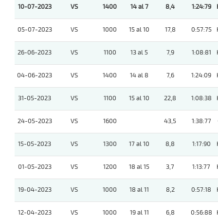
10-07-2023
VS
1400
14 al 7
8,4
1:24:79
05-07-2023
VS
1000
15 al 10
17,8
0:57:75
26-06-2023
VS
1100
13 al 5
7,9
1:08:81
04-06-2023
VS
1400
14 al 8
7,6
1:24:09
31-05-2023
VS
1100
15 al 10
22,8
1:08:38
24-05-2023
VS
1600
43,5
1:38:77
15-05-2023
VS
1300
17 al 10
8,8
1:17:90
01-05-2023
VS
1200
18 al 15
3,7
1:13:77
19-04-2023
VS
1000
18 al 11
8,2
0:57:18
12-04-2023
VS
1000
19 al 11
6,8
0:56:88