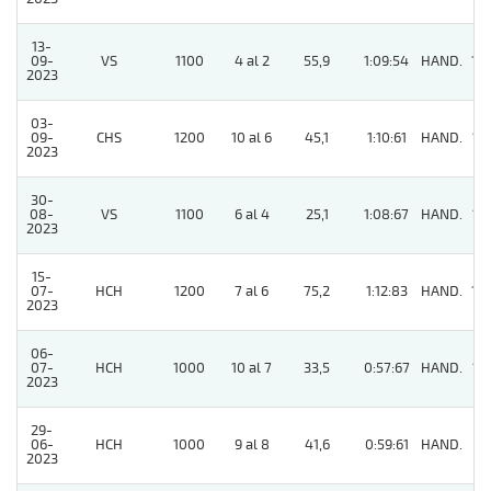
13-
09-
VS
1100
4 al 2
55,9
1:09:54
HAND.
10
2023
03-
09-
CHS
1200
10 al 6
45,1
1:10:61
HAND.
15
2023
30-
08-
VS
1100
6 al 4
25,1
1:08:67
HAND.
13
2023
15-
07-
HCH
1200
7 al 6
75,2
1:12:83
HAND.
14
2023
06-
07-
HCH
1000
10 al 7
33,5
0:57:67
HAND.
13
2023
29-
06-
HCH
1000
9 al 8
41,6
0:59:61
HAND.
6
2023