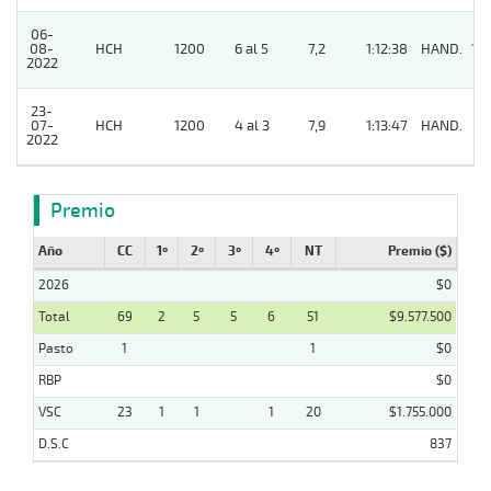
06-
08-
HCH
1200
6 al 5
7,2
1:12:38
HAND.
10
2022
23-
07-
HCH
1200
4 al 3
7,9
1:13:47
HAND.
2
2022
Premio
Año
CC
1º
2º
3º
4º
NT
Premio ($)
2026
$0
Total
69
2
5
5
6
51
$9.577.500
Pasto
1
1
$0
RBP
$0
VSC
23
1
1
1
20
$1.755.000
D.S.C
837