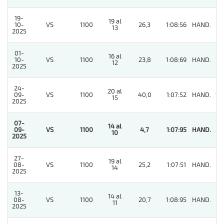
19-
19 al
10-
VS
1100
26,3
1:08:56
HAND.
7
13
2025
01-
16 al
10-
VS
1100
23,8
1:08:69
HAND.
3
12
2025
24-
20 al
09-
VS
1100
40,0
1:07:52
HAND.
13
15
2025
07-
14 al
09-
VS
1100
4,7
1:07:95
HAND.
1
10
2025
27-
19 al
08-
VS
1100
25,2
1:07:51
HAND.
6
14
2025
13-
14 al
08-
VS
1100
20,7
1:08:95
HAND.
3
11
2025