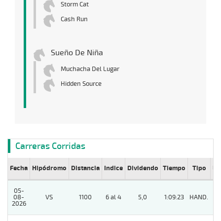
Storm Cat
Cash Run
Sueño De Niña
Muchacha Del Lugar
Hidden Source
Carreras Corridas
Fecha
Hipódromo
Distancia
Indice
Dividendo
Tiempo
Tipo
Lº
05-
08-
VS
1100
6 al 4
5,0
1:09:23
HAND.
7
2026