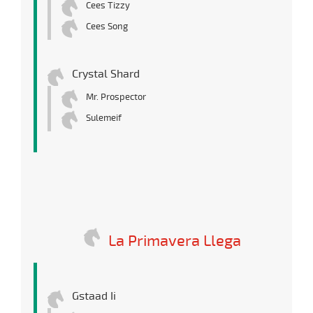
Cees Tizzy
Cees Song
Crystal Shard
Mr. Prospector
Sulemeif
La Primavera Llega
Gstaad Ii