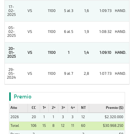
17-
02-
VS
1100
5 al 3
1,6
1:09:73
HAND.
4
2025
05-
02-
VS
1100
6 al 5
1,9
1:08:32
HAND.
11
2025
20-
01-
VS
1100
1
1,4
1:09:10
HAND.
1
2025
29-
05-
VS
1100
9 al 7
2,8
1:07:73
HAND.
4
2024
Premio
Año
CC
1º
2º
3º
4º
NT
Premio ($)
2026
20
1
1
3
3
12
$2.320.000
Total
106
15
8
12
11
60
$30.968.250