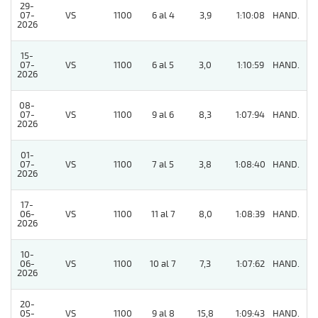
29-
07-
VS
1100
6 al 4
3,9
1:10:08
HAND.
3
2026
15-
07-
VS
1100
6 al 5
3,0
1:10:59
HAND.
11
2026
08-
07-
VS
1100
9 al 6
8,3
1:07:94
HAND.
3
2026
01-
07-
VS
1100
7 al 5
3,8
1:08:40
HAND.
5
2026
17-
06-
VS
1100
11 al 7
8,0
1:08:39
HAND.
9
2026
10-
06-
VS
1100
10 al 7
7,3
1:07:62
HAND.
3
2026
20-
05-
VS
1100
9 al 8
15,8
1:09:43
HAND.
4