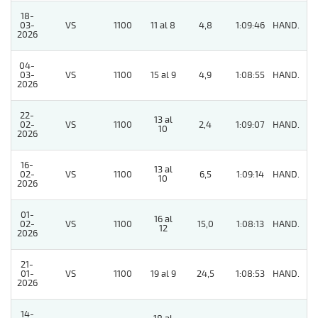
18-
03-
VS
1100
11 al 8
4,8
1:09:46
HAND.
6
2026
04-
03-
VS
1100
15 al 9
4,9
1:08:55
HAND.
7
2026
22-
13 al
02-
VS
1100
2,4
1:09:07
HAND.
4
10
2026
16-
13 al
02-
VS
1100
6,5
1:09:14
HAND.
2
10
2026
01-
16 al
02-
VS
1100
15,0
1:08:13
HAND.
4
12
2026
21-
01-
VS
1100
19 al 9
24,5
1:08:53
HAND.
6
2026
14-