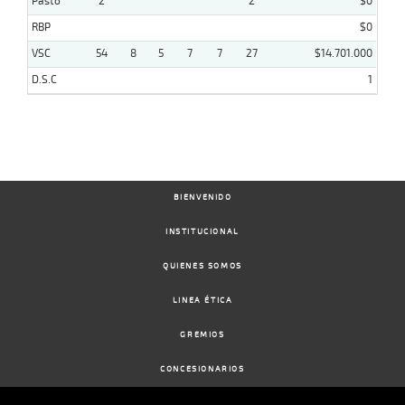
Pasto
2
2
$0
RBP
$0
VSC
54
8
5
7
7
27
$14.701.000
D.S.C
1
BIENVENIDO
INSTITUCIONAL
QUIENES SOMOS
LINEA ÉTICA
GREMIOS
CONCESIONARIOS