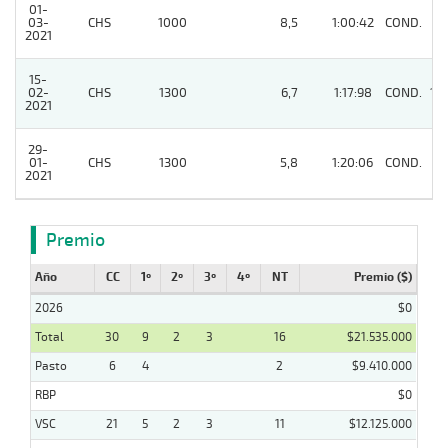
01-
03-
CHS
1000
8,5
1:00:42
COND.
9
2021
15-
02-
CHS
1300
6,7
1:17:98
COND.
10
2021
29-
01-
CHS
1300
5,8
1:20:06
COND.
5
2021
Premio
Año
CC
1º
2º
3º
4º
NT
Premio ($)
2026
$0
Total
30
9
2
3
16
$21.535.000
Pasto
6
4
2
$9.410.000
RBP
$0
VSC
21
5
2
3
11
$12.125.000