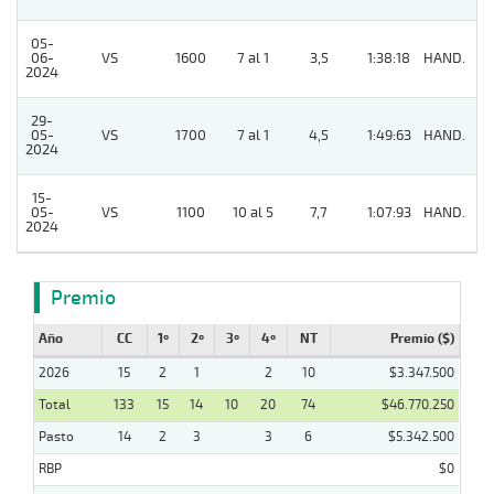
05-
06-
VS
1600
7 al 1
3,5
1:38:18
HAND.
2
2024
29-
05-
VS
1700
7 al 1
4,5
1:49:63
HAND.
2
2024
15-
05-
VS
1100
10 al 5
7,7
1:07:93
HAND.
8
2024
Premio
Año
CC
1º
2º
3º
4º
NT
Premio ($)
2026
15
2
1
2
10
$3.347.500
Total
133
15
14
10
20
74
$46.770.250
Pasto
14
2
3
3
6
$5.342.500
RBP
$0