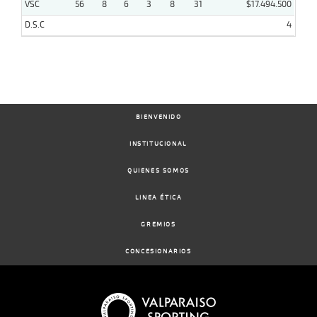
VSC
56
8
6
3
8
31
$17.494.500
D.S.C
4
BIENVENIDO
INSTITUCIONAL
QUIENES SOMOS
LINEA ÉTICA
GREMIOS
CONCESIONARIOS