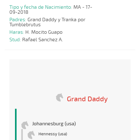
Tipo y fecha de Nacimiento:
MA - 17-
09-2018
Padres:
Grand Daddy y Tranka por
Tumblebrutus
Haras:
H. Mocito Guapo
Stud:
Rafael Sanchez A.
Grand Daddy
Johannesburg (usa)
Hennessy (usa)