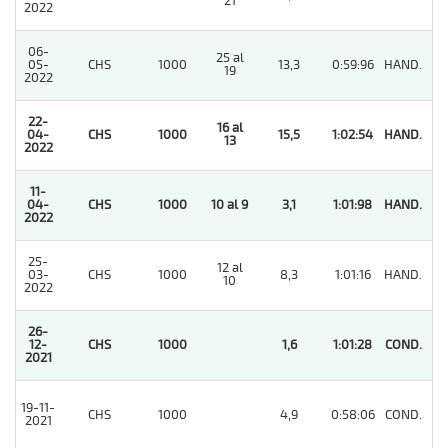
21
2022
06-
25 al
05-
CHS
1000
13,3
0:59:96
HAND.
2
19
2022
22-
16 al
04-
CHS
1000
15,5
1:02:54
HAND.
1
13
2022
11-
04-
CHS
1000
10 al 9
3,1
1:01:98
HAND.
1
2022
25-
12 al
03-
CHS
1000
8,3
1:01:16
HAND.
5
10
2022
26-
12-
CHS
1000
1,6
1:01:28
COND.
1
2021
19-11-
CHS
1000
4,9
0:58:06
COND.
3
2021