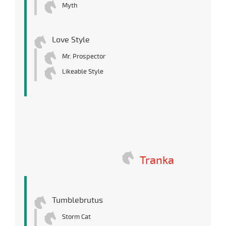
Myth
Love Style
Mr. Prospector
Likeable Style
Tranka
Tumblebrutus
Storm Cat