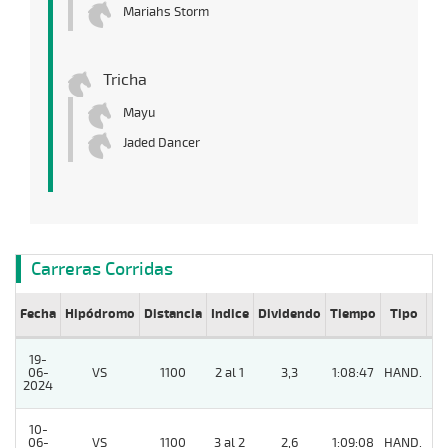
Mariahs Storm
Tricha
Mayu
Jaded Dancer
Carreras Corridas
Fecha
Hipódromo
Distancia
Indice
Dividendo
Tiempo
Tipo
Lº
19-
06-
VS
1100
2 al 1
3,3
1:08:47
HAND.
5
2024
10-
06-
VS
1100
3 al 2
2,6
1:09:08
HAND.
6