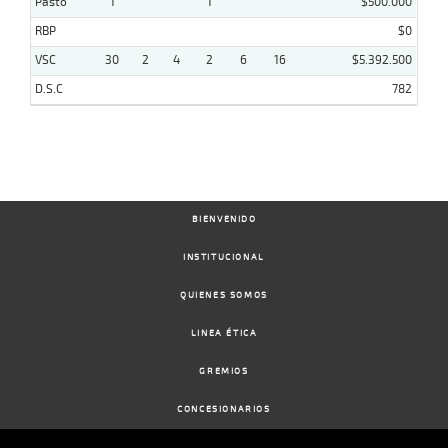
Pasto
1
1
$500.000
RBP
$0
VSC
30
2
4
2
6
16
$5.392.500
D.S.C
782
BIENVENIDO
INSTITUCIONAL
QUIENES SOMOS
LINEA ÉTICA
GREMIOS
CONCESIONARIOS