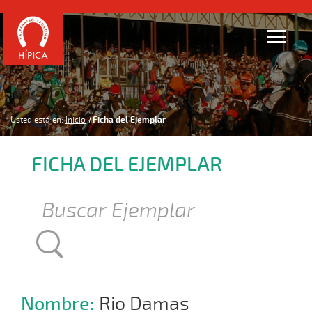
Usted está en:
Inicio
Ficha del Ejemplar
FICHA DEL EJEMPLAR
Nombre:
Rio Damas