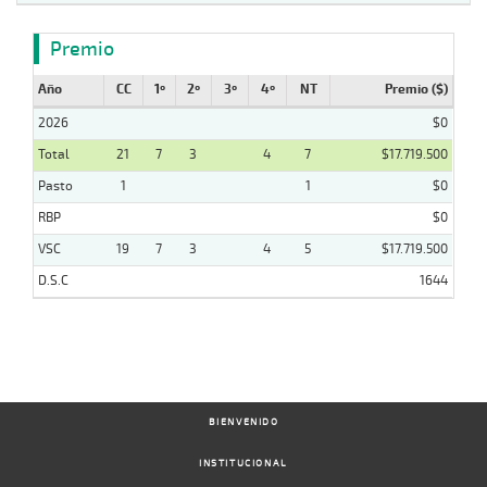
Premio
Año
CC
1º
2º
3º
4º
NT
Premio ($)
2026
$0
Total
21
7
3
4
7
$17.719.500
Pasto
1
1
$0
RBP
$0
VSC
19
7
3
4
5
$17.719.500
D.S.C
1644
BIENVENIDO
INSTITUCIONAL