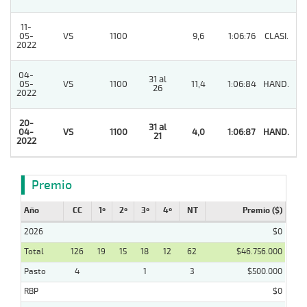
11-
05-
VS
1100
9,6
1:06:76
CLASI.
3
2022
04-
31 al
05-
VS
1100
11,4
1:06:84
HAND.
3
26
2022
20-
31 al
04-
VS
1100
4,0
1:06:87
HAND.
1
21
2022
Premio
Año
CC
1º
2º
3º
4º
NT
Premio ($)
2026
$0
Total
126
19
15
18
12
62
$46.756.000
Pasto
4
1
3
$500.000
RBP
$0