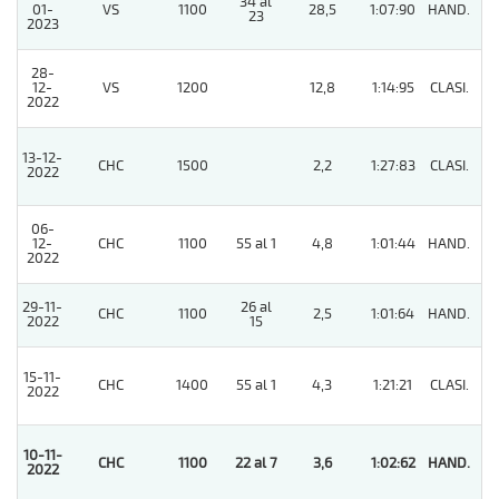
34 al
01-
VS
1100
28,5
1:07:90
HAND.
7
23
2023
28-
12-
VS
1200
12,8
1:14:95
CLASI.
11
2022
13-12-
CHC
1500
2,2
1:27:83
CLASI.
3
2022
06-
12-
CHC
1100
55 al 1
4,8
1:01:44
HAND.
3
2022
29-11-
26 al
CHC
1100
2,5
1:01:64
HAND.
2
2022
15
15-11-
CHC
1400
55 al 1
4,3
1:21:21
CLASI.
4
2022
10-11-
CHC
1100
22 al 7
3,6
1:02:62
HAND.
1
2022