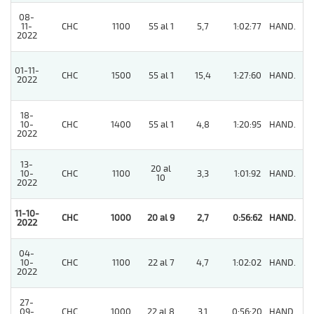
08-
11-
CHC
1100
55 al 1
5,7
1:02:77
HAND.
2
2022
01-11-
CHC
1500
55 al 1
15,4
1:27:60
HAND.
2
2022
18-
10-
CHC
1400
55 al 1
4,8
1:20:95
HAND.
5
2022
13-
20 al
10-
CHC
1100
3,3
1:01:92
HAND.
3
10
2022
11-10-
CHC
1000
20 al 9
2,7
0:56:62
HAND.
1
2022
04-
10-
CHC
1100
22 al 7
4,7
1:02:02
HAND.
3
2022
27-
09-
CHC
1000
22 al 8
3,1
0:56:20
HAND.
6