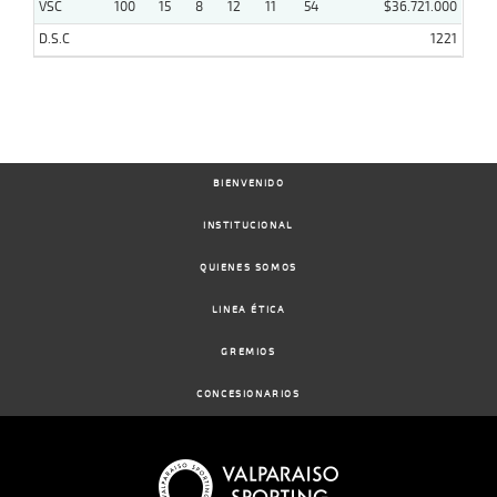
VSC
100
15
8
12
11
54
$36.721.000
D.S.C
1221
BIENVENIDO
INSTITUCIONAL
QUIENES SOMOS
LINEA ÉTICA
GREMIOS
CONCESIONARIOS