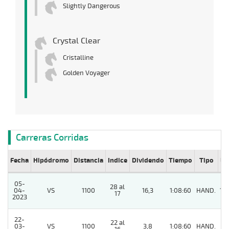
Slightly Dangerous
Crystal Clear
Cristalline
Golden Voyager
Carreras Corridas
Fecha
Hipódromo
Distancia
Indice
Dividendo
Tiempo
Tipo
Lº
05-
28 al
04-
VS
1100
16,3
1:08:60
HAND.
10
17
2023
22-
22 al
03-
VS
1100
3,8
1:08:60
HAND.
4