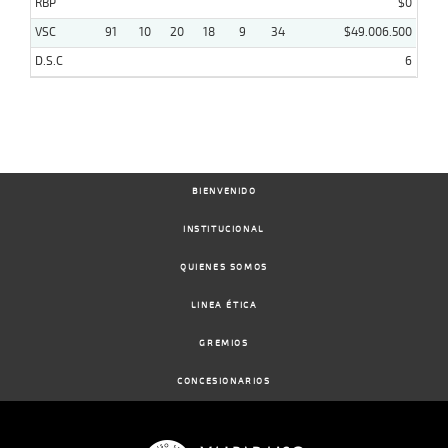
RBP
$0
VSC
91
10
20
18
9
34
$49.006.500
D.S.C
6
BIENVENIDO
INSTITUCIONAL
QUIENES SOMOS
LINEA ÉTICA
GREMIOS
CONCESIONARIOS