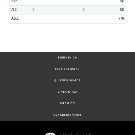
RBP
$0
VSC
6
6
$0
D.S.C
779
BIENVENIDO
INSTITUCIONAL
QUIENES SOMOS
LINEA ÉTICA
GREMIOS
CONCESIONARIOS