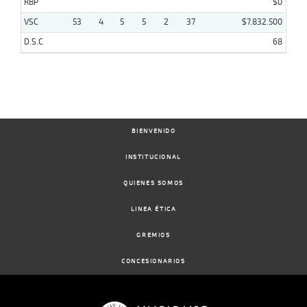
RBP
$0
VSC
53
4
5
5
2
37
$7.832.500
D.S.C
68
BIENVENIDO
INSTITUCIONAL
QUIENES SOMOS
LINEA ÉTICA
GREMIOS
CONCESIONARIOS