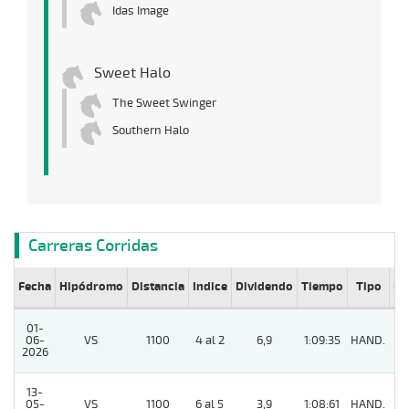
Idas Image
Sweet Halo
The Sweet Swinger
Southern Halo
Carreras Corridas
Fecha
Hipódromo
Distancia
Indice
Dividendo
Tiempo
Tipo
Lº
01-
06-
VS
1100
4 al 2
6,9
1:09:35
HAND.
8
2026
13-
05-
VS
1100
6 al 5
3,9
1:08:61
HAND.
11