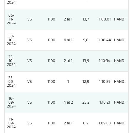
2024
06-
11-
VS
1100
2 al 1
13,7
1:08:01
HAND.
10
2024
30-
10-
VS
1100
6 al 1
9,8
1:08:44
HAND.
3
2024
23-
10-
VS
1100
2 al 1
13,9
1:10:34
HAND.
3
2024
25-
09-
VS
1100
1
12,9
1:10:27
HAND.
11
2024
16-
09-
VS
1100
4 al 2
25,2
1:10:21
HAND.
10
2024
11-
09-
VS
1100
2 al 1
8,2
1:09:83
HAND.
2
2024