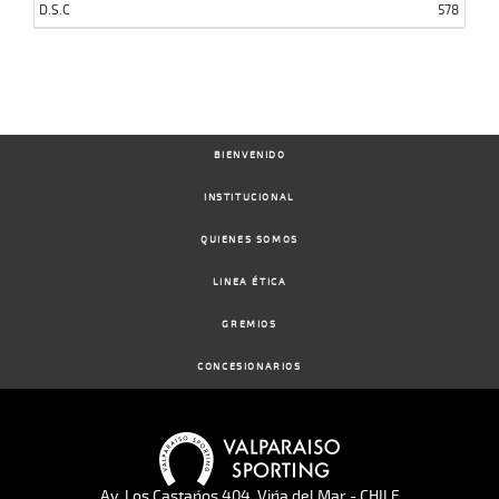
D.S.C
578
BIENVENIDO
INSTITUCIONAL
QUIENES SOMOS
LINEA ÉTICA
GREMIOS
CONCESIONARIOS
Av. Los Castaños 404, Viña del Mar - CHILE