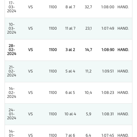
17-
03-
VS
1100
8 al 7
32,7
1:08:00
HAND.
8
2024
10-
03-
VS
1100
11 al 7
23,1
1:07:49
HAND.
8
2024
28-
02-
VS
1100
3 al 2
14,7
1:08:90
HAND.
1
2024
21-
02-
VS
1100
5 al 4
11,2
1:09:51
HAND.
8
2024
14-
02-
VS
1100
6 al 5
10,4
1:08:23
HAND.
8
2024
24-
01-
VS
1100
10 al 4
5,9
1:08:31
HAND.
6
2024
14-
01-
VS
1100
7 al 6
6,4
1:07:45
HAND.
3