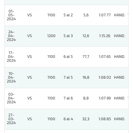
01-
05-
VS
1100
5 al 2
5,6
1:07:77
HAND.
10
2024
24-
04-
VS
1200
5 al 3
12,6
1:15:26
HAND.
3
2024
17-
04-
VS
1100
6 al 5
77,7
1:07:65
HAND.
6
2024
10-
04-
VS
1100
7 al 5
16,8
1:08:02
HAND.
11
2024
03-
04-
VS
1100
7 al 6
8,8
1:07:99
HAND.
10
2024
27-
03-
VS
1100
6 al 4
32,3
1:08:85
HAND.
2
2024