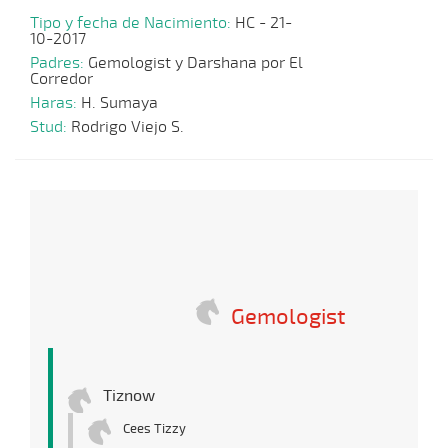
Tipo y fecha de Nacimiento:
HC - 21-
10-2017
Padres:
Gemologist y Darshana por El
Corredor
Haras:
H. Sumaya
Stud:
Rodrigo Viejo S.
Gemologist
Tiznow
Cees Tizzy