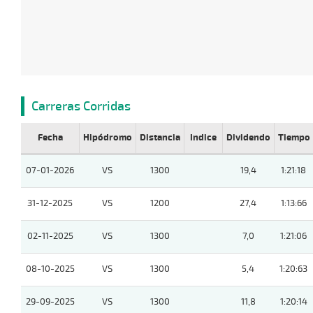
Carreras Corridas
Fecha
Hipódromo
Distancia
Indice
Dividendo
Tiempo
07-01-2026
VS
1300
19,4
1:21:18
31-12-2025
VS
1200
27,4
1:13:66
02-11-2025
VS
1300
7,0
1:21:06
08-10-2025
VS
1300
5,4
1:20:63
29-09-2025
VS
1300
11,8
1:20:14