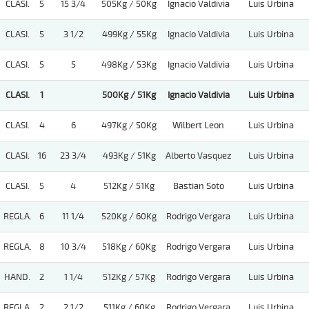
CLASI.
5
15 3/4
505Kg / 50Kg
Ignacio Valdivia
Luis Urbina
CLASI.
5
3 1/2
499Kg / 55Kg
Ignacio Valdivia
Luis Urbina
CLASI.
5
5
498Kg / 53Kg
Ignacio Valdivia
Luis Urbina
CLASI.
1
500Kg / 51Kg
Ignacio Valdivia
Luis Urbina
CLASI.
4
6
497Kg / 50Kg
Wilbert Leon
Luis Urbina
CLASI.
16
23 3/4
493Kg / 51Kg
Alberto Vasquez
Luis Urbina
CLASI.
5
4
512Kg / 51Kg
Bastian Soto
Luis Urbina
REGLA.
6
11 1/4
520Kg / 60Kg
Rodrigo Vergara
Luis Urbina
REGLA.
8
10 3/4
518Kg / 60Kg
Rodrigo Vergara
Luis Urbina
HAND.
2
1 1/4
512Kg / 57Kg
Rodrigo Vergara
Luis Urbina
REGLA.
2
2 1/2
511Kg / 60Kg
Rodrigo Vergara
Luis Urbina