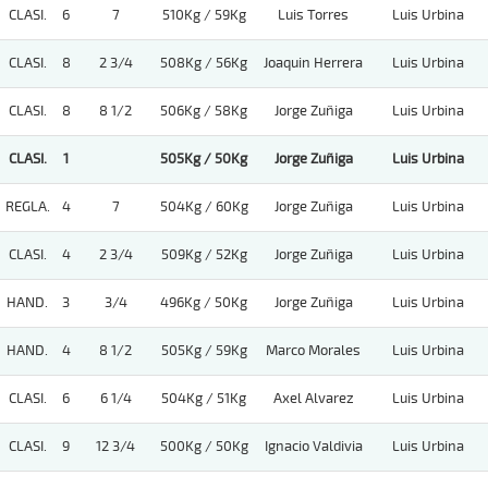
CLASI.
6
7
510Kg / 59Kg
Luis Torres
Luis Urbina
CLASI.
8
2 3/4
508Kg / 56Kg
Joaquin Herrera
Luis Urbina
CLASI.
8
8 1/2
506Kg / 58Kg
Jorge Zuñiga
Luis Urbina
CLASI.
1
505Kg / 50Kg
Jorge Zuñiga
Luis Urbina
REGLA.
4
7
504Kg / 60Kg
Jorge Zuñiga
Luis Urbina
CLASI.
4
2 3/4
509Kg / 52Kg
Jorge Zuñiga
Luis Urbina
HAND.
3
3/4
496Kg / 50Kg
Jorge Zuñiga
Luis Urbina
HAND.
4
8 1/2
505Kg / 59Kg
Marco Morales
Luis Urbina
CLASI.
6
6 1/4
504Kg / 51Kg
Axel Alvarez
Luis Urbina
CLASI.
9
12 3/4
500Kg / 50Kg
Ignacio Valdivia
Luis Urbina