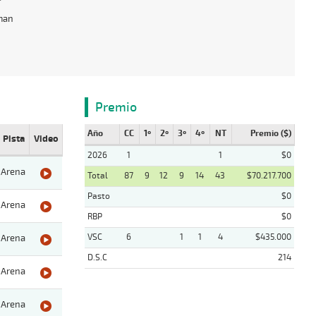
man
Premio
Año
CC
1º
2º
3º
4º
NT
Premio ($)
Pista
Video
2026
1
1
$0
Arena
Total
87
9
12
9
14
43
$70.217.700
Pasto
$0
Arena
RBP
$0
VSC
6
1
1
4
$435.000
Arena
D.S.C
214
Arena
Arena