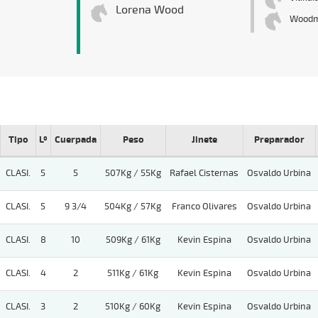
Lorena Wood
Wood
Tipo
Lº
Cuerpada
Peso
Jinete
Preparador
CLASI.
5
5
507Kg / 55Kg
Rafael Cisternas
Osvaldo Urbina
CLASI.
5
9 3/4
504Kg / 57Kg
Franco Olivares
Osvaldo Urbina
CLASI.
8
10
509Kg / 61Kg
Kevin Espina
Osvaldo Urbina
CLASI.
4
2
511Kg / 61Kg
Kevin Espina
Osvaldo Urbina
CLASI.
3
2
510Kg / 60Kg
Kevin Espina
Osvaldo Urbina