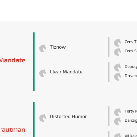
Cees T
Tiznow
Cees S
 Mandate
Deputy
Clear Mandate
Dream
Forty 
Distorted Humor
Danzig
rautman
Vilikai