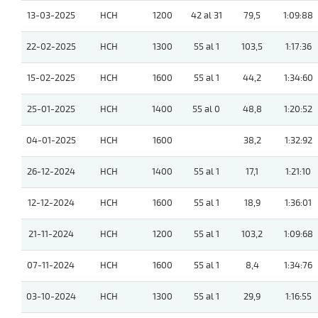
13-03-2025
HCH
1200
42 al 31
79,5
1:09:88
22-02-2025
HCH
1300
55 al 1
103,5
1:17:36
15-02-2025
HCH
1600
55 al 1
44,2
1:34:60
25-01-2025
HCH
1400
55 al 0
48,8
1:20:52
04-01-2025
HCH
1600
38,2
1:32:92
26-12-2024
HCH
1400
55 al 1
17,1
1:21:10
12-12-2024
HCH
1600
55 al 1
18,9
1:36:01
21-11-2024
HCH
1200
55 al 1
103,2
1:09:68
07-11-2024
HCH
1600
55 al 1
8,4
1:34:76
03-10-2024
HCH
1300
55 al 1
29,9
1:16:55