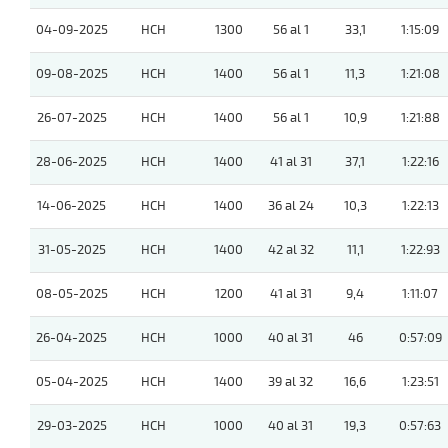
04-09-2025
HCH
1300
56 al 1
33,1
1:15:09
09-08-2025
HCH
1400
56 al 1
11,3
1:21:08
26-07-2025
HCH
1400
56 al 1
10,9
1:21:88
28-06-2025
HCH
1400
41 al 31
37,1
1:22:16
14-06-2025
HCH
1400
36 al 24
10,3
1:22:13
31-05-2025
HCH
1400
42 al 32
11,1
1:22:93
08-05-2025
HCH
1200
41 al 31
9,4
1:11:07
26-04-2025
HCH
1000
40 al 31
46
0:57:09
05-04-2025
HCH
1400
39 al 32
16,6
1:23:51
29-03-2025
HCH
1000
40 al 31
19,3
0:57:63