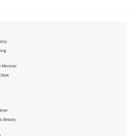
izzy
ong
 Minister
 Deal
Niner
s Beauty
a