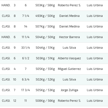
HAND.
3
6
503Kg / 58Kg
Roberto Perez S.
Luis Urbina
CLASI.
8
7 1/4
493Kg / 50Kg
Daniel Medina
Luis Urbina
CLASI.
8
14
507Kg / 50Kg
Daniel Medina
Luis Urbina
HAND.
6
11 1/4
504Kg / 50Kg
Hector Barrera
Luis Urbina
CLASI.
9
33 1/4
504Kg / 51Kg
Luis Silva
Luis Urbina
CLASI.
6
6 1/2
503Kg / 51Kg
Alberto Vasquez
Luis Urbina
CLASI.
4
7
505Kg / 55Kg
Miguel Gutierrez
Luis Urbina
CLASI.
10
6 3/4
502Kg / 52Kg
Luis Silva
Luis Urbina
CLASI.
7
17 3/4
505Kg / 53Kg
Jorge Zuñiga
Luis Urbina
CLASI.
12
11
508Kg / 56Kg
Roberto Perez S.
Luis Urbina