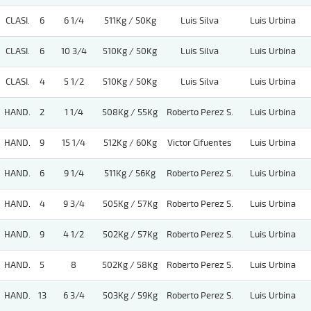
CLASI.
6
6 1/4
511Kg / 50Kg
Luis Silva
Luis Urbina
CLASI.
6
10 3/4
510Kg / 50Kg
Luis Silva
Luis Urbina
CLASI.
4
5 1/2
510Kg / 50Kg
Luis Silva
Luis Urbina
HAND.
2
1 1/4
508Kg / 55Kg
Roberto Perez S.
Luis Urbina
HAND.
9
15 1/4
512Kg / 60Kg
Victor Cifuentes
Luis Urbina
HAND.
6
9 1/4
511Kg / 56Kg
Roberto Perez S.
Luis Urbina
HAND.
4
9 3/4
505Kg / 57Kg
Roberto Perez S.
Luis Urbina
HAND.
9
4 1/2
502Kg / 57Kg
Roberto Perez S.
Luis Urbina
HAND.
5
8
502Kg / 58Kg
Roberto Perez S.
Luis Urbina
HAND.
13
6 3/4
503Kg / 59Kg
Roberto Perez S.
Luis Urbina