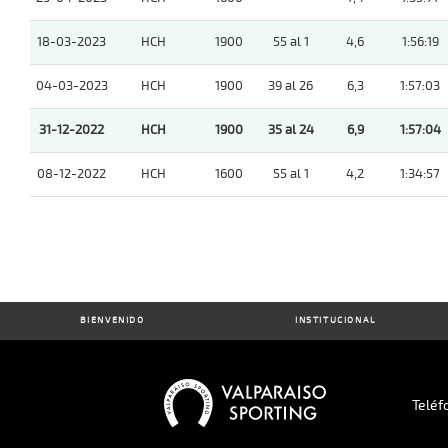
18-03-2023
HCH
1900
55 al 1
4,6
1:56:19
04-03-2023
HCH
1900
39 al 26
6,3
1:57:03
31-12-2022
HCH
1900
35 al 24
6,9
1:57:04
08-12-2022
HCH
1600
55 al 1
4,2
1:34:57
BIENVENIDO
INSTITUCIONAL
Teléf