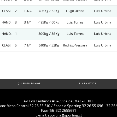
CLASI.
2
1 3/4
495Kg / 53Kg
Hugo Ochoa
Luis Urbina
HAND.
3
3 1/4
495Kg / 60Kg
Luis Torres
Luis Urbina
HAND.
1
509Kg / 58Kg
Luis Torres
Luis Urbina
CLASI.
5
7 1/4
510Kg / 52Kg
Rodrigo Vergara
Luis Urbina
QUIENES SOMOS
LINEA ÉTICA
Av. Los Castaños 404, Viña del Mar - CHILE
ono: Mesa Central 32 26 55 610 / Espacio Sporting 32 26 55 696 - 32 26 
Fax: (56-32) 2655691
E-mail: sporting@sporting.cl