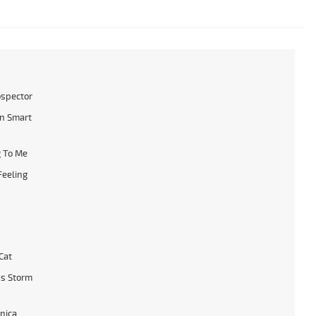
ospector
n Smart
 To Me
Feeling
Cat
s Storm
Unica