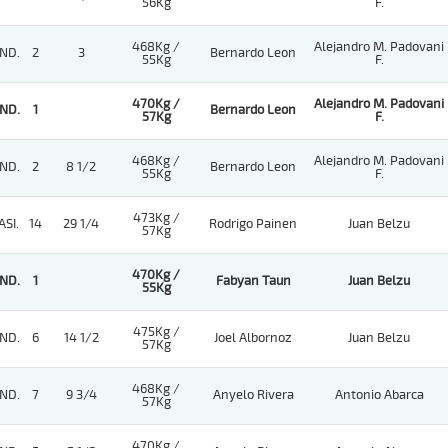
56Kg
F.
468Kg /
Alejandro M. Padovani
ND.
2
3
Bernardo Leon
55Kg
F.
470Kg /
Alejandro M. Padovani
ND.
1
Bernardo Leon
57Kg
F.
468Kg /
Alejandro M. Padovani
ND.
2
8 1/2
Bernardo Leon
55Kg
F.
473Kg /
ASI.
14
29 1/4
Rodrigo Painen
Juan Belzu
57Kg
470Kg /
ND.
1
Fabyan Taun
Juan Belzu
55Kg
475Kg /
ND.
6
14 1/2
Joel Albornoz
Juan Belzu
57Kg
468Kg /
ND.
7
9 3/4
Anyelo Rivera
Antonio Abarca
57Kg
470Kg /