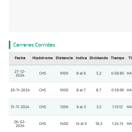
Carreras Corridas
Fecha
Hipódromo
Distancia
Indice
Dividendo
Tiempo
T
27-12-
CHS
1000
8 al 6
5,2
0:58:85
HA
2024
29-11-2024
CHS
1000
8 al 7
8,7
0:59:99
HA
15-11-2024
CHS
1200
6 al 3
3,2
1:13:12
HA
26-02-
CHS
1400
14 al 9
18,3
1:24:13
HA
2024