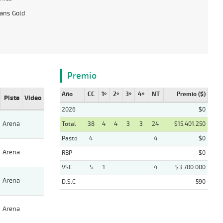
ans Gold
Premio
Año
CC
1º
2º
3º
4º
NT
Premio ($)
Pista
Video
2026
$0
Arena
Total
38
4
4
3
3
24
$15.401.250
Pasto
4
4
$0
Arena
RBP
$0
VSC
5
1
4
$3.700.000
Arena
D.S.C
590
Arena