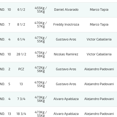
455Kg /
ND.
10
6 1/2
Daniel Alvarado
Marco Tapia
55Kg
470Kg /
ND.
7
8 1/2
Freddy Inostroza
Marco Tapia
57Kg
477Kg /
ND.
4
6 1/4
Gustavo Aros
Victor Caballeria
55Kg
475Kg /
ND.
10
28 1/2
Nicolas Ramirez
Victor Caballeria
58Kg
472Kg /
ND.
2
PCZ
Gustavo Aros
Alejandro Padovani
56Kg
470Kg /
ND.
5
13
Gustavo Aros
Alejandro Padovani
55Kg
473Kg /
ND.
4
7 3/4
Alvaro Apablaza
Alejandro Padovani
56Kg
473Kg /
ND.
13
18 3/4
Alvaro Apablaza
Alejandro Padovani
55Kg