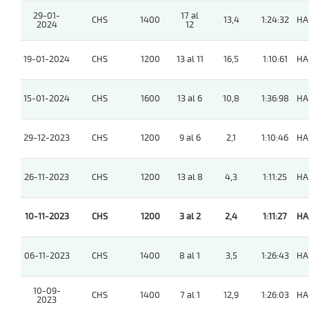
29-01-
17 al
CHS
1400
13,4
1:24:32
HA
2024
12
19-01-2024
CHS
1200
13 al 11
16,5
1:10:61
HA
15-01-2024
CHS
1600
13 al 6
10,8
1:36:98
HA
29-12-2023
CHS
1200
9 al 6
2,1
1:10:46
HA
26-11-2023
CHS
1200
13 al 8
4,3
1:11:25
HA
10-11-2023
CHS
1200
3 al 2
2,4
1:11:27
HA
06-11-2023
CHS
1400
8 al 1
3,5
1:26:43
HA
10-09-
CHS
1400
7 al 1
12,9
1:26:03
HA
2023