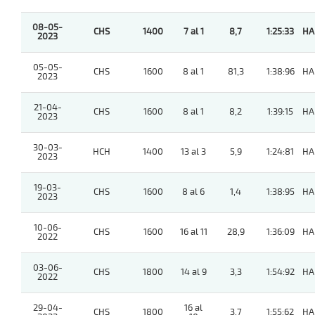
08-05-
CHS
1400
7 al 1
8,7
1:25:33
HA
2023
05-05-
CHS
1600
8 al 1
81,3
1:38:96
HA
2023
21-04-
CHS
1600
8 al 1
8,2
1:39:15
HA
2023
30-03-
HCH
1400
13 al 3
5,9
1:24:81
HA
2023
19-03-
CHS
1600
8 al 6
1,4
1:38:95
HA
2023
10-06-
CHS
1600
16 al 11
28,9
1:36:09
HA
2022
03-06-
CHS
1800
14 al 9
3,3
1:54:92
HA
2022
29-04-
16 al
CHS
1800
3,7
1:55:62
HA