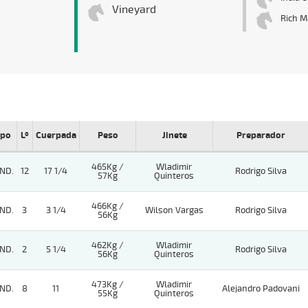
Vineyard
Rich M
ipo
Lº
Cuerpada
Peso
Jinete
Preparador
465Kg /
Wladimir
ND.
12
17 1/4
Rodrigo Silva
57Kg
Quinteros
466Kg /
ND.
3
3 1/4
Wilson Vargas
Rodrigo Silva
56Kg
462Kg /
Wladimir
ND.
2
5 1/4
Rodrigo Silva
56Kg
Quinteros
473Kg /
Wladimir
ND.
8
11
Alejandro Padovani
55Kg
Quinteros