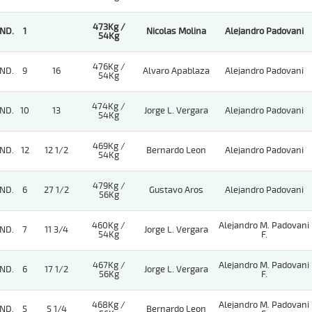
473Kg /
ND.
1
Nicolas Molina
Alejandro Padovani
54Kg
476Kg /
ND.
9
16
Alvaro Apablaza
Alejandro Padovani
54Kg
474Kg /
ND.
10
13
Jorge L. Vergara
Alejandro Padovani
54Kg
469Kg /
ND.
12
12 1/2
Bernardo Leon
Alejandro Padovani
54Kg
479Kg /
ND.
6
27 1/2
Gustavo Aros
Alejandro Padovani
56Kg
460Kg /
Alejandro M. Padovani
ND.
7
11 3/4
Jorge L. Vergara
54Kg
F.
467Kg /
Alejandro M. Padovani
ND.
6
17 1/2
Jorge L. Vergara
56Kg
F.
468Kg /
Alejandro M. Padovani
ND.
5
5 1/4
Bernardo Leon