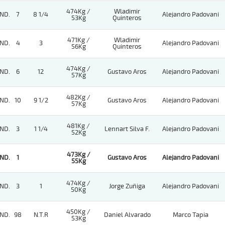
474Kg /
Wladimir
ND.
7
8 1/4
Alejandro Padovani
53Kg
Quinteros
471Kg /
Wladimir
ND.
4
3
Alejandro Padovani
56Kg
Quinteros
474Kg /
ND.
6
12
Gustavo Aros
Alejandro Padovani
57Kg
482Kg /
ND.
10
9 1/2
Gustavo Aros
Alejandro Padovani
57Kg
481Kg /
ND.
3
1 1/4
Lennart Silva F.
Alejandro Padovani
52Kg
473Kg /
ND.
1
Gustavo Aros
Alejandro Padovani
55Kg
474Kg /
ND.
3
1
Jorge Zuñiga
Alejandro Padovani
50Kg
450Kg /
ND.
98
N.T.R
Daniel Alvarado
Marco Tapia
53Kg