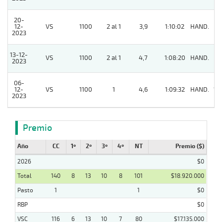
20-
12-
VS
1100
2 al 1
3,9
1:10:02
HAND.
3
2023
13-12-
VS
1100
2 al 1
4,7
1:08:20
HAND.
4
2023
06-
12-
VS
1100
1
4,6
1:09:32
HAND.
12
2023
Premio
Año
CC
1º
2º
3º
4º
NT
Premio ($)
2026
$0
Total
140
8
13
10
8
101
$18.920.000
Pasto
1
1
$0
RBP
$0
VSC
116
6
13
10
7
80
$17.135.000