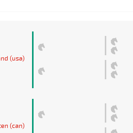
and (usa)
ten (can)