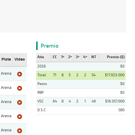
Premio
Año
CC
1º
2º
3º
4º
NT
Premio ($)
Pista
Video
2026
$0
Arena
Total
71
8
5
2
2
54
$17.023.000
Pasto
$0
Arena
RBP
$0
VSC
64
8
4
2
1
49
$16.057.000
Arena
D.S.C
580
Arena
Arena