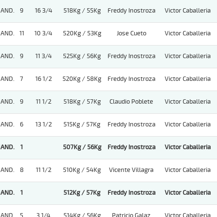
AND.
9
16 3/4
518Kg / 55Kg
Freddy Inostroza
Victor Caballeria
AND.
11
10 3/4
520Kg / 53Kg
Jose Cueto
Victor Caballeria
AND.
9
11 3/4
525Kg / 56Kg
Freddy Inostroza
Victor Caballeria
AND.
7
16 1/2
520Kg / 58Kg
Freddy Inostroza
Victor Caballeria
AND.
9
11 1/2
518Kg / 57Kg
Claudio Poblete
Victor Caballeria
AND.
6
13 1/2
515Kg / 57Kg
Freddy Inostroza
Victor Caballeria
AND.
1
507Kg / 56Kg
Freddy Inostroza
Victor Caballeria
AND.
8
11 1/2
510Kg / 54Kg
Vicente Villagra
Victor Caballeria
AND.
1
512Kg / 57Kg
Freddy Inostroza
Victor Caballeria
AND.
5
3 1/4
514Kg / 56Kg
Patricio Galaz
Victor Caballeria