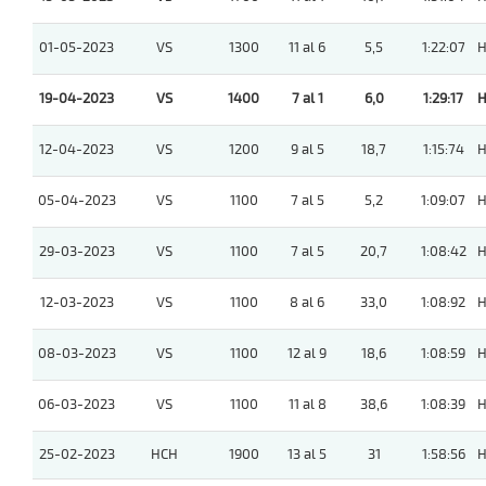
01-05-2023
VS
1300
11 al 6
5,5
1:22:07
H
19-04-2023
VS
1400
7 al 1
6,0
1:29:17
H
12-04-2023
VS
1200
9 al 5
18,7
1:15:74
H
05-04-2023
VS
1100
7 al 5
5,2
1:09:07
H
29-03-2023
VS
1100
7 al 5
20,7
1:08:42
H
12-03-2023
VS
1100
8 al 6
33,0
1:08:92
H
08-03-2023
VS
1100
12 al 9
18,6
1:08:59
H
06-03-2023
VS
1100
11 al 8
38,6
1:08:39
H
25-02-2023
HCH
1900
13 al 5
31
1:58:56
H