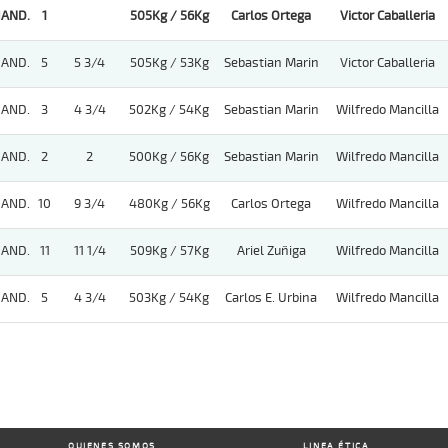
AND.
1
505Kg / 56Kg
Carlos Ortega
Victor Caballeria
AND.
5
5 3/4
505Kg / 53Kg
Sebastian Marin
Victor Caballeria
AND.
3
4 3/4
502Kg / 54Kg
Sebastian Marin
Wilfredo Mancilla
AND.
2
2
500Kg / 56Kg
Sebastian Marin
Wilfredo Mancilla
AND.
10
9 3/4
480Kg / 56Kg
Carlos Ortega
Wilfredo Mancilla
AND.
11
11 1/4
509Kg / 57Kg
Ariel Zuñiga
Wilfredo Mancilla
AND.
5
4 3/4
503Kg / 54Kg
Carlos E. Urbina
Wilfredo Mancilla
QUIENES SOMOS
LINEA ÉTICA