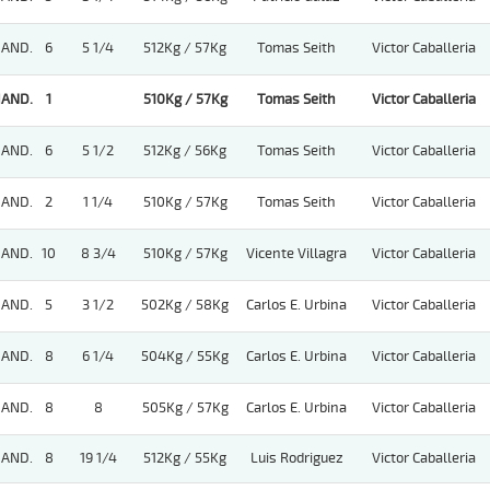
AND.
6
5 1/4
512Kg / 57Kg
Tomas Seith
Victor Caballeria
AND.
1
510Kg / 57Kg
Tomas Seith
Victor Caballeria
AND.
6
5 1/2
512Kg / 56Kg
Tomas Seith
Victor Caballeria
AND.
2
1 1/4
510Kg / 57Kg
Tomas Seith
Victor Caballeria
AND.
10
8 3/4
510Kg / 57Kg
Vicente Villagra
Victor Caballeria
AND.
5
3 1/2
502Kg / 58Kg
Carlos E. Urbina
Victor Caballeria
AND.
8
6 1/4
504Kg / 55Kg
Carlos E. Urbina
Victor Caballeria
AND.
8
8
505Kg / 57Kg
Carlos E. Urbina
Victor Caballeria
AND.
8
19 1/4
512Kg / 55Kg
Luis Rodriguez
Victor Caballeria