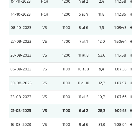
04-11-2023
HCH
1200
4 al 2
2,4
1:12:58
H
14-10-2023
HCH
1200
6 al 4
11,8
1:12:36
H
08-10-2023
VS
1100
8 al 6
7,5
1:09:43
H
27-09-2023
VS
1700
7 al 1
12,0
1:50:44
H
20-09-2023
VS
1200
11 al 8
53,6
1:15:58
H
06-09-2023
VS
1100
10 al 8
9,4
1:07:36
H
30-08-2023
VS
1100
11 al 10
12,7
1:07:97
H
23-08-2023
VS
1100
11 al 5
10,7
1:07:66
H
21-08-2023
VS
1100
6 al 2
28,3
1:09:65
H
16-08-2023
VS
1100
9 al 6
31,3
1:08:64
H