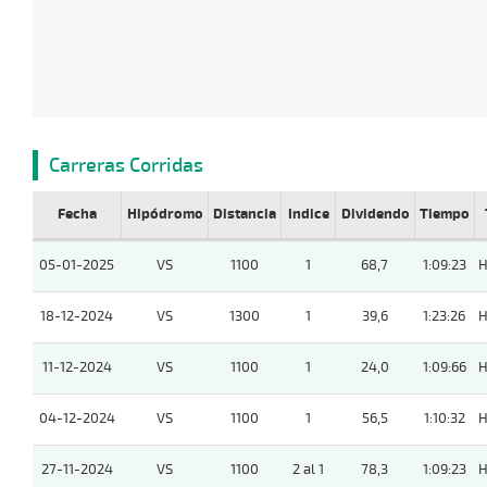
Carreras Corridas
Fecha
Hipódromo
Distancia
Indice
Dividendo
Tiempo
05-01-2025
VS
1100
1
68,7
1:09:23
H
18-12-2024
VS
1300
1
39,6
1:23:26
H
11-12-2024
VS
1100
1
24,0
1:09:66
H
04-12-2024
VS
1100
1
56,5
1:10:32
H
27-11-2024
VS
1100
2 al 1
78,3
1:09:23
H