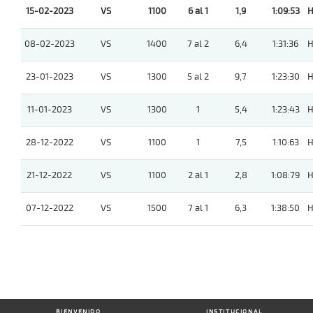
15-02-2023
VS
1100
6 al 1
1,9
1:09:53
H
08-02-2023
VS
1400
7 al 2
6,4
1:31:36
H
23-01-2023
VS
1300
5 al 2
9,7
1:23:30
H
11-01-2023
VS
1300
1
5,4
1:23:43
H
28-12-2022
VS
1100
1
7,5
1:10:63
H
21-12-2022
VS
1100
2 al 1
2,8
1:08:79
H
07-12-2022
VS
1500
7 al 1
6,3
1:38:50
H
BIENVENIDO
INSTITUCIONAL