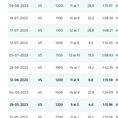
09-08-2023
VS
1200
11 al 7
28,6
1:15:97
H
19-07-2023
VS
1100
15 al 9
32,5
1:08:30
H
17-07-2023
VS
1100
12 al 7
26,8
1:08:21
H
12-07-2023
VS
1200
11 al 6
8,5
1:14:45
H
05-07-2023
VS
1100
13 al 10
15,5
1:08:63
H
26-06-2023
VS
1600
14 al 7
13,2
1:42:35
H
12-06-2023
VS
1200
11 al 9
8,8
1:15:59
H
04-06-2023
VS
1400
14 al 8
22,6
1:24:09
H
29-05-2023
VS
1200
9 al 5
4,6
1:15:96
H
15-05-2023
VS
1700
11 al 1
10,7
1:51:04
H