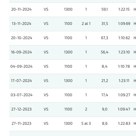
20-11-2024
VS
1300
1
59,1
1:22:15
H
13-11-2024
VS
1100
2 al 1
31,5
1:09:69
H
20-10-2024
VS
1100
1
67,3
1:10:62
H
16-09-2024
VS
1300
1
56,4
1:23:10
H
04-09-2024
VS
1100
1
8,4
1:10:78
H
17-07-2024
VS
1300
1
21,2
1:23:11
H
03-07-2024
VS
1100
1
17,4
1:09:27
H
27-12-2023
VS
1100
2
9,0
1:09:47
H
27-11-2023
VS
1300
5 al 3
8,6
1:22:83
H