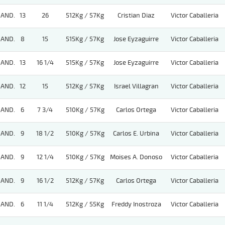
AND.
13
26
512Kg / 57Kg
Cristian Diaz
Victor Caballeria
AND.
8
15
515Kg / 57Kg
Jose Eyzaguirre
Victor Caballeria
AND.
13
16 1/4
515Kg / 57Kg
Jose Eyzaguirre
Victor Caballeria
AND.
12
15
512Kg / 57Kg
Israel Villagran
Victor Caballeria
AND.
6
7 3/4
510Kg / 57Kg
Carlos Ortega
Victor Caballeria
AND.
9
18 1/2
510Kg / 57Kg
Carlos E. Urbina
Victor Caballeria
AND.
9
12 1/4
510Kg / 57Kg
Moises A. Donoso
Victor Caballeria
AND.
9
16 1/2
512Kg / 57Kg
Carlos Ortega
Victor Caballeria
AND.
6
11 1/4
512Kg / 55Kg
Freddy Inostroza
Victor Caballeria