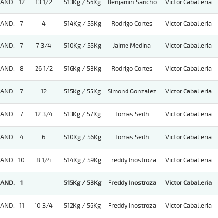
AND.
12
13 1/2
513Kg / 56Kg
Benjamin Sancho
Victor Caballeria
AND.
7
4
514Kg / 55Kg
Rodrigo Cortes
Victor Caballeria
AND.
7
7 3/4
510Kg / 55Kg
Jaime Medina
Victor Caballeria
AND.
8
26 1/2
516Kg / 58Kg
Rodrigo Cortes
Victor Caballeria
AND.
7
12
515Kg / 55Kg
Simond Gonzalez
Victor Caballeria
AND.
7
12 3/4
513Kg / 57Kg
Tomas Seith
Victor Caballeria
AND.
4
6
510Kg / 56Kg
Tomas Seith
Victor Caballeria
AND.
10
8 1/4
514Kg / 59Kg
Freddy Inostroza
Victor Caballeria
AND.
1
515Kg / 58Kg
Freddy Inostroza
Victor Caballeria
AND.
11
10 3/4
512Kg / 56Kg
Freddy Inostroza
Victor Caballeria