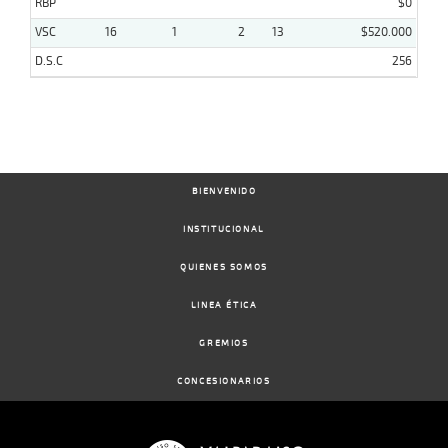
RBP
$0
VSC
16
1
2
13
$520.000
D.S.C
256
BIENVENIDO
INSTITUCIONAL
QUIENES SOMOS
LINEA ÉTICA
GREMIOS
CONCESIONARIOS