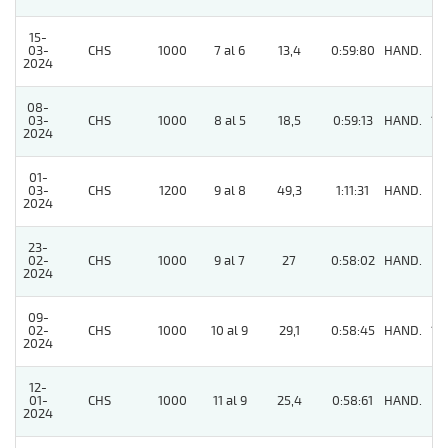
15-
03-
CHS
1000
7 al 6
13,4
0:59:80
HAND.
7
2024
08-
03-
CHS
1000
8 al 5
18,5
0:59:13
HAND.
12
2024
01-
03-
CHS
1200
9 al 8
49,3
1:11:31
HAND.
5
2024
23-
02-
CHS
1000
9 al 7
27
0:58:02
HAND.
4
2024
09-
02-
CHS
1000
10 al 9
29,1
0:58:45
HAND.
13
2024
12-
01-
CHS
1000
11 al 9
25,4
0:58:61
HAND.
5
2024