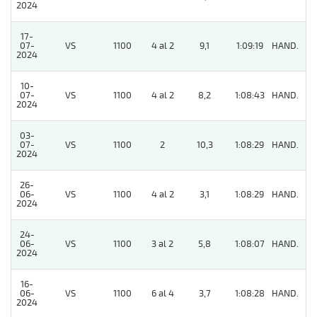
2024
17-
07-
VS
1100
4 al 2
9,1
1:09:19
HAND.
4
2024
10-
07-
VS
1100
4 al 2
8,2
1:08:43
HAND.
7
2024
03-
07-
VS
1100
2
10,3
1:08:29
HAND.
2
2024
26-
06-
VS
1100
4 al 2
3,1
1:08:29
HAND.
9
2024
24-
06-
VS
1100
3 al 2
5,8
1:08:07
HAND.
3
2024
16-
06-
VS
1100
6 al 4
3,7
1:08:28
HAND.
5
2024