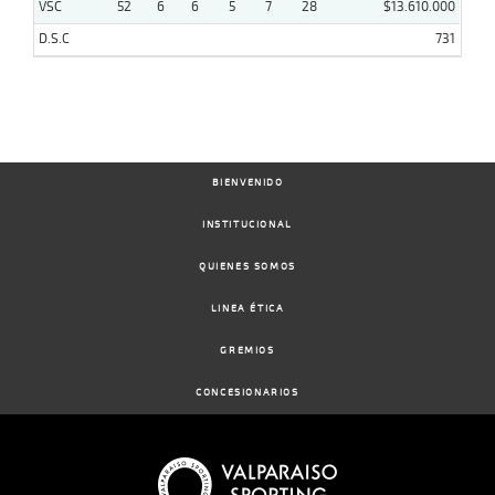
VSC
52
6
6
5
7
28
$13.610.000
D.S.C
731
BIENVENIDO
INSTITUCIONAL
QUIENES SOMOS
LINEA ÉTICA
GREMIOS
CONCESIONARIOS