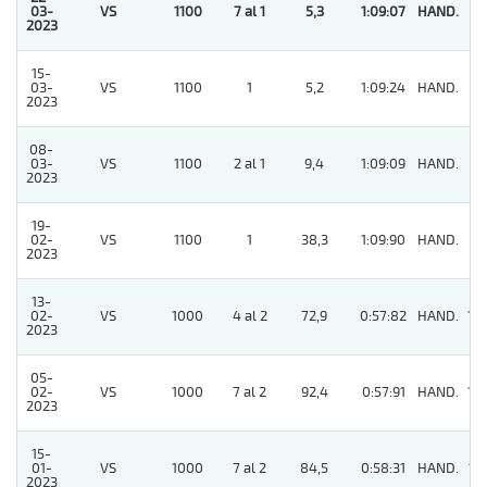
03-
VS
1100
7 al 1
5,3
1:09:07
HAND.
1
2023
15-
03-
VS
1100
1
5,2
1:09:24
HAND.
2
2023
08-
03-
VS
1100
2 al 1
9,4
1:09:09
HAND.
3
2023
19-
02-
VS
1100
1
38,3
1:09:90
HAND.
5
2023
13-
02-
VS
1000
4 al 2
72,9
0:57:82
HAND.
10
2023
05-
02-
VS
1000
7 al 2
92,4
0:57:91
HAND.
10
2023
15-
01-
VS
1000
7 al 2
84,5
0:58:31
HAND.
12
2023