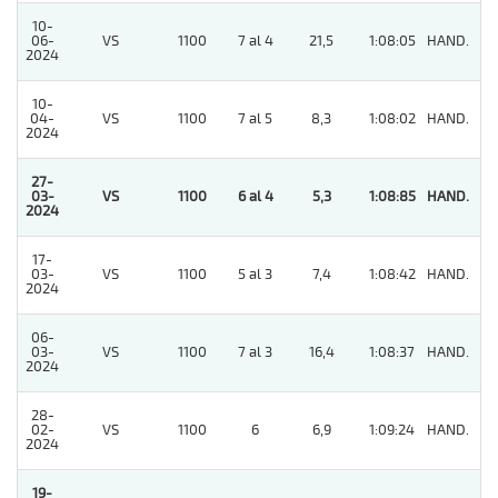
10-
06-
VS
1100
7 al 4
21,5
1:08:05
HAND.
3
2024
10-
04-
VS
1100
7 al 5
8,3
1:08:02
HAND.
6
2024
27-
03-
VS
1100
6 al 4
5,3
1:08:85
HAND.
1
2024
17-
03-
VS
1100
5 al 3
7,4
1:08:42
HAND.
4
2024
06-
03-
VS
1100
7 al 3
16,4
1:08:37
HAND.
3
2024
28-
02-
VS
1100
6
6,9
1:09:24
HAND.
8
2024
19-