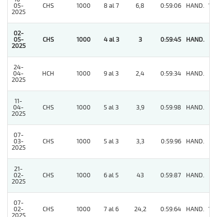
05-
CHS
1000
8 al 7
6,8
0:59:06
HAND.
10
2025
02-
05-
CHS
1000
4 al 3
3
0:59:45
HAND.
1
2025
24-
04-
HCH
1000
9 al 3
2,4
0:59:34
HAND.
5
2025
11-
04-
CHS
1000
5 al 3
3,9
0:59:98
HAND.
3
2025
07-
03-
CHS
1000
5 al 3
3,3
0:59:96
HAND.
5
2025
21-
02-
CHS
1000
6 al 5
43
0:59:87
HAND.
9
2025
07-
02-
CHS
1000
7 al 6
24,2
0:59:64
HAND.
10
2025