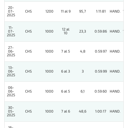
20-
07-
CHS
1200
11 al 9
95,7
1:11:81
HAND.
14
2025
11-
12 al
07-
CHS
1000
23,3
0:59:86
HAND.
14
10
2025
27-
06-
CHS
1000
7 al 5
4,8
0:59:97
HAND.
4
2025
13-
06-
CHS
1000
6 al 3
3
0:59:99
HAND.
2
2025
06-
06-
CHS
1000
6 al 5
6,1
0:59:60
HAND.
5
2025
30-
05-
CHS
1000
7 al 6
48,6
1:00:17
HAND.
5
2025
16-