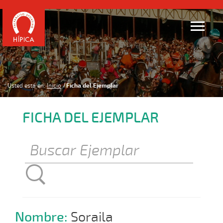
Usted está en:
Inicio
Ficha del Ejemplar
FICHA DEL EJEMPLAR
Nombre:
Soraila