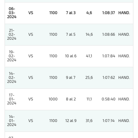
06-
03-
VS
1100
7 al 3
4,6
1:08:37
HAND.
1
2024
21-
02-
VS
1100
7 al 5
14,6
1:08:66
HAND.
5
2024
19-
02-
VS
1100
10 al 6
41,1
1:07:84
HAND.
6
2024
14-
02-
VS
1100
9 al 7
25,6
1:07:62
HAND.
8
2024
17-
01-
VS
1000
8 al 2
11,1
0:58:40
HAND.
7
2024
14-
01-
VS
1100
12 al 9
31,6
1:07:14
HAND.
8
2024