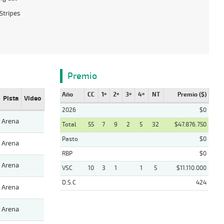
Stripes
Premio
Año
CC
1º
2º
3º
4º
NT
Premio ($)
Pista
Video
2026
$0
Arena
Total
55
7
9
2
5
32
$47.876.750
Pasto
$0
Arena
RBP
$0
Arena
VSC
10
3
1
1
5
$11.110.000
D.S.C
424
Arena
Arena