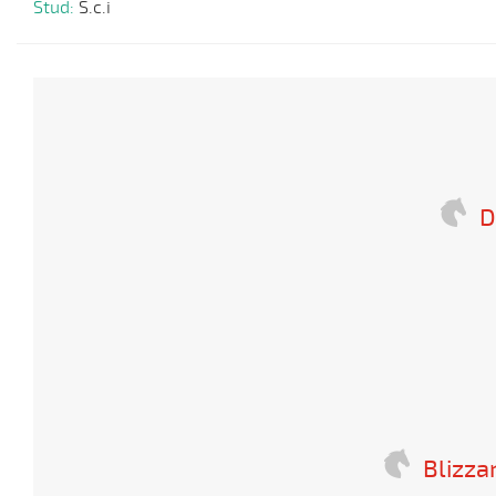
Stud:
S.c.i
D
Blizza