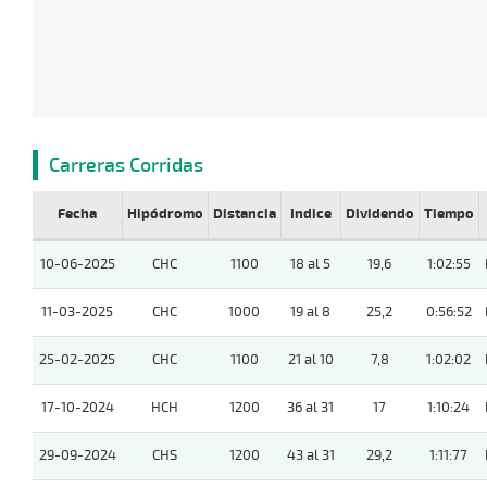
Carreras Corridas
Fecha
Hipódromo
Distancia
Indice
Dividendo
Tiempo
10-06-2025
CHC
1100
18 al 5
19,6
1:02:55
11-03-2025
CHC
1000
19 al 8
25,2
0:56:52
25-02-2025
CHC
1100
21 al 10
7,8
1:02:02
17-10-2024
HCH
1200
36 al 31
17
1:10:24
29-09-2024
CHS
1200
43 al 31
29,2
1:11:77