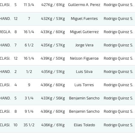
CLASI.
5
11 3/4
427Kg / 61Kg
Guillermo A. Perez
Rodrigo Quiroz S.
HAND.
12
7
432Kg / 53Kg
Miguel Fuentes
Rodrigo Quiroz S.
REGLA.
8
16 1/4
433Kg / 60Kg
Miguel Gutierrez
Rodrigo Quiroz S.
HAND.
7
6 1/2
435Kg / 57Kg
Jorge Vera
Rodrigo Quiroz S.
CLASI.
12
16 1/4
439Kg / 50Kg
Nelson Figueroa
Rodrigo Quiroz S.
HAND.
2
1/2
435Kg / 51Kg
Luis Silva
Rodrigo Quiroz S.
CLASI.
4
9
436Kg / 60Kg
Luis Torres
Rodrigo Quiroz S.
HAND.
5
3 1/4
433Kg / 56Kg
Benjamin Sancho
Rodrigo Quiroz S.
CLASI.
8
9 1/4
436Kg / 60Kg
Benjamin Sancho
Rodrigo Quiroz S.
CLASI.
10
35 1/2
436Kg / 61Kg
Elias Toledo
Rodrigo Quiroz S.