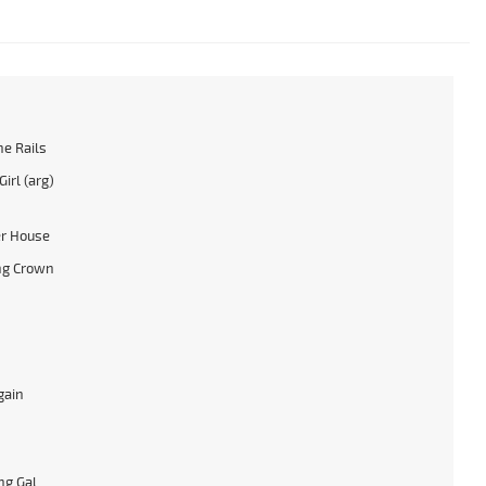
he Rails
irl (arg)
r House
ng Crown
gain
ng Gal