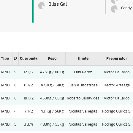
Bliss Gal
Candy 
Tipo
Lº
Cuerpada
Peso
Jinete
Preparador
HAND.
9
12 1/2
476Kg / 60Kg
Luis Perez
Victor Gallardo
HAND.
6
8 1/2
473Kg / 61Kg
Juan A. Inostroza
Hector Arteaga
HAND.
6
19 1/2
460Kg / 60Kg
Roberto Benavides
Victor Gallardo
HAND.
4
7 1/2
431Kg / 56Kg
Nicolas Venegas
Rodrigo Quiroz S.
HAND.
5
3 3/4
433Kg / 55Kg
Nicolas Venegas
Rodrigo Quiroz S.