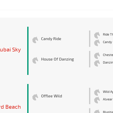
Ride T
Candy Ride
Candy G
ubai Sky
Cheste
House Of Danzing
Danzi
Wild A
Offlee Wild
Alvear
rd Beach
Blushi