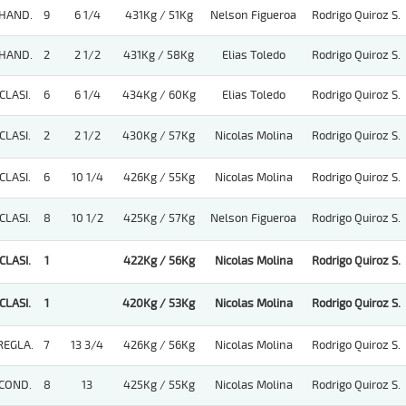
HAND.
9
6 1/4
431Kg / 51Kg
Nelson Figueroa
Rodrigo Quiroz S.
HAND.
2
2 1/2
431Kg / 58Kg
Elias Toledo
Rodrigo Quiroz S.
CLASI.
6
6 1/4
434Kg / 60Kg
Elias Toledo
Rodrigo Quiroz S.
CLASI.
2
2 1/2
430Kg / 57Kg
Nicolas Molina
Rodrigo Quiroz S.
CLASI.
6
10 1/4
426Kg / 55Kg
Nicolas Molina
Rodrigo Quiroz S.
CLASI.
8
10 1/2
425Kg / 57Kg
Nelson Figueroa
Rodrigo Quiroz S.
CLASI.
1
422Kg / 56Kg
Nicolas Molina
Rodrigo Quiroz S.
CLASI.
1
420Kg / 53Kg
Nicolas Molina
Rodrigo Quiroz S.
REGLA.
7
13 3/4
426Kg / 56Kg
Nicolas Molina
Rodrigo Quiroz S.
COND.
8
13
425Kg / 55Kg
Nicolas Molina
Rodrigo Quiroz S.