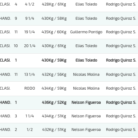
CLASI.
4
4 1/2
428Kg / 61Kg
Elias Toledo
Rodrigo Quiroz S.
HAND.
9
9 1/4
430Kg / 58Kg
Elias Toledo
Rodrigo Quiroz S.
CLASI.
11
19 1/4
435Kg / 60Kg
Guillermo Pontigo
Rodrigo Quiroz S.
CLASI.
10
20 1/4
430Kg / 61Kg
Elias Toledo
Rodrigo Quiroz S.
CLASI.
1
430Kg / 59Kg
Elias Toledo
Rodrigo Quiroz S.
HAND.
11
13 1/4
432Kg / 56Kg
Nicolas Molina
Rodrigo Quiroz S.
CLASI.
RODO
434Kg / 59Kg
Nicolas Molina
Rodrigo Quiroz S.
HAND.
1
436Kg / 52Kg
Nelson Figueroa
Rodrigo Quiroz S.
HAND.
3
1 1/4
434Kg / 51Kg
Nelson Figueroa
Rodrigo Quiroz S.
HAND.
2
1/2
432Kg / 51Kg
Nelson Figueroa
Rodrigo Quiroz S.