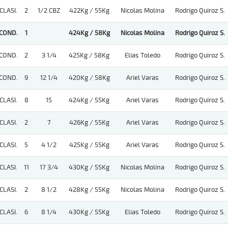
CLASI.
2
1/2 CBZ
422Kg / 55Kg
Nicolas Molina
Rodrigo Quiroz S.
COND.
1
424Kg / 58Kg
Nicolas Molina
Rodrigo Quiroz S.
COND.
2
3 1/4
425Kg / 58Kg
Elias Toledo
Rodrigo Quiroz S.
COND.
9
12 1/4
420Kg / 58Kg
Ariel Varas
Rodrigo Quiroz S.
CLASI.
8
15
424Kg / 55Kg
Ariel Varas
Rodrigo Quiroz S.
CLASI.
2
7
426Kg / 55Kg
Ariel Varas
Rodrigo Quiroz S.
CLASI.
5
4 1/2
425Kg / 55Kg
Ariel Varas
Rodrigo Quiroz S.
CLASI.
11
17 3/4
430Kg / 55Kg
Nicolas Molina
Rodrigo Quiroz S.
CLASI.
2
8 1/2
428Kg / 55Kg
Nicolas Molina
Rodrigo Quiroz S.
CLASI.
6
8 1/4
430Kg / 55Kg
Elias Toledo
Rodrigo Quiroz S.