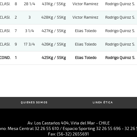
CLASI.
8
28 1/4
431Kg / 55Kg
Victor Ramirez
Rodrigo Quiroz S.
CLASI.
2
3
428Kg / 55Kg
Victor Ramirez
Rodrigo Quiroz S.
CLASI.
7
3 1/4
427Kg / 55Kg
Elias Toledo
Rodrigo Quiroz S.
CLASI.
9
17 3/4
426Kg / 55Kg
Elias Toledo
Rodrigo Quiroz S.
COND.
1
425Kg / 55Kg
Elias Toledo
Rodrigo Quiroz S.
QUIENES SOMOS
LINEA ÉTICA
Av. Los Castaños 404, Viña del Mar - CHILE
ono: Mesa Central 32 26 55 610 / Espacio Sporting 32 26 55 696 - 32 26 
Fax: (56-32) 2655691