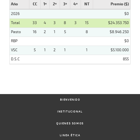
Año
CC
1º
2º
3º
4º
NT
Premio ($)
2026
$0
Total
33
4
3
8
3
15
$24.353.750
Pasto
16
2
1
5
8
$8.946.250
RBP
$0
VSC
5
1
2
1
1
$5.100.000
D.S.C
855
BIENVENIDO
INSTITUCIONAL
QUIENES SOMOS
LINEA ÉTICA