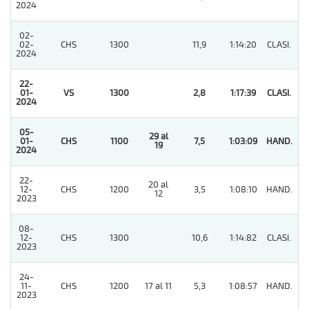
2024
02-
02-
CHS
1300
11,9
1:14:20
CLASI.
3
2024
22-
01-
VS
1300
2,8
1:17:39
CLASI.
1
2024
05-
29 al
01-
CHS
1100
7,5
1:03:09
HAND.
1
19
2024
22-
20 al
12-
CHS
1200
3,5
1:08:10
HAND.
7
12
2023
08-
12-
CHS
1300
10,6
1:14:82
CLASI.
3
2023
24-
11-
CHS
1200
17 al 11
5,3
1:08:57
HAND.
2
2023