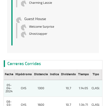
Charming Lassie
Guest House
Welcome Surprise
Ghostzapper
Carreras Corridas
Fecha
Hipódromo
Distancia
Indice
Dividendo
Tiempo
Tipo
Lº
05-
04-
CHS
1300
10,7
1:14:05
CLASI.
3
2024
08-
03-
CHS
1600
10,7
1:34:71
CLASI.
5