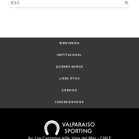
D.S.C
15
BIENVENIDO
INSTITUCIONAL
QUIENES SOMOS
LINEA ÉTICA
GREMIOS
CONCESIONARIOS
Av. Los Castaños 404, Viña del Mar - CHILE