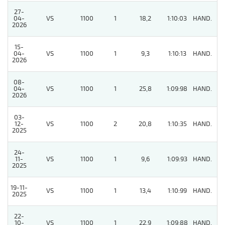
27-
04-
VS
1100
1
18,2
1:10:03
HAND.
8
2026
15-
04-
VS
1100
1
9,3
1:10:13
HAND.
7
2026
08-
04-
VS
1100
1
25,8
1:09:98
HAND.
6
2026
03-
12-
VS
1100
2
20,8
1:10:35
HAND.
7
2025
24-
11-
VS
1100
1
9,6
1:09:93
HAND.
2
2025
19-11-
VS
1100
1
13,4
1:10:99
HAND.
8
2025
22-
10-
VS
1100
1
22,9
1:09:88
HAND.
5