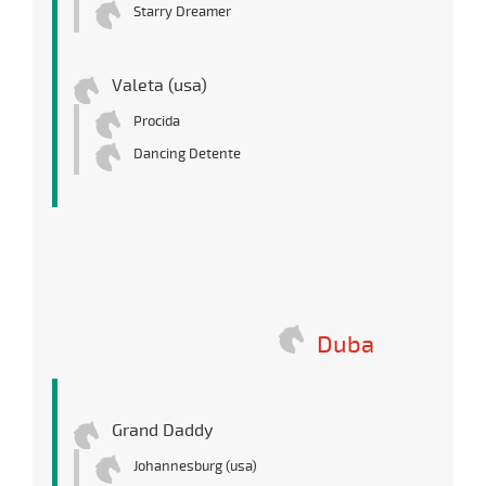
Starry Dreamer
Valeta (usa)
Procida
Dancing Detente
Duba
Grand Daddy
Johannesburg (usa)